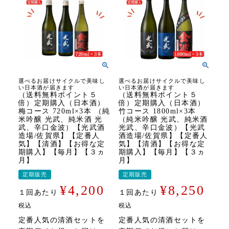
選べるお届けサイクルで美味し
選べるお届けサイクルで美味し
い日本酒が届きます
い日本酒が届きます
（送料無料ポイント５
（送料無料ポイント５
倍）定期購入（日本酒）
倍）定期購入（日本酒）
梅コース 720ml×3本 （純
竹コース 1800ml×3本
米吟醸 光武、純米酒 光
（純米吟醸 光武、純米酒
武、辛口金波）【光武酒
光武、辛口金波）【光武
造場/佐賀県】【定番人
酒造場/佐賀県】【定番人
気】【清酒】【お得な定
気】【清酒】【お得な定
期購入】【毎月】【３ヵ
期購入】【毎月】【３ヵ
月】
月】
定期販売
定期販売
¥
4,200
¥
8,250
１回あたり
１回あたり
税込
税込
定番人気の清酒セットを
定番人気の清酒セットを