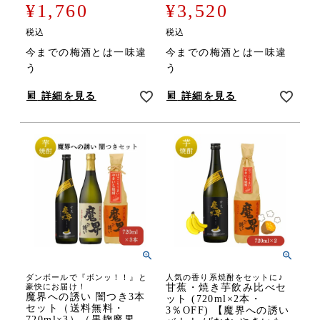
¥
1,760
¥
3,520
税込
税込
今までの梅酒とは一味違
今までの梅酒とは一味違
う
う
詳細を見る
詳細を見る
ダンボールで『ボンッ！！』と
人気の香り系焼酎をセットに♪
豪快にお届け！
甘蕉・焼き芋飲み比べセ
魔界への誘い 闇つき3本
ット (720ml×2本・
セット（送料無料・
3％OFF) 【魔界への誘い
720ml×3）（黒麹魔界、