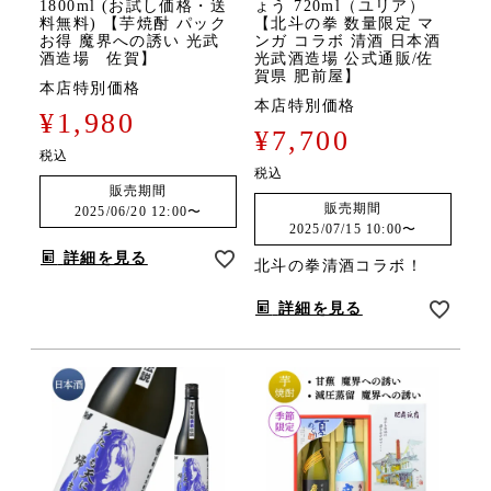
1800ml (お試し価格・送
ょう 720ml（ユリア）
料無料) 【芋焼酎 パック
【北斗の拳 数量限定 マ
お得 魔界への誘い 光武
ンガ コラボ 清酒 日本酒
酒造場 佐賀】
光武酒造場 公式通販/佐
賀県 肥前屋】
本店特別価格
本店特別価格
¥
1,980
¥
7,700
税込
税込
販売期間
販売期間
2025/06/20 12:00
〜
2025/07/15 10:00
〜
詳細を見る
北斗の拳清酒コラボ！
詳細を見る