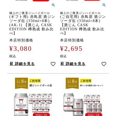
極上のご褒美ジンハイボール
極上のご褒美ジンハイボール
(ギフト用) 赤鳥居 酒ジン
(ご自宅用) 赤鳥居 酒ジン
ソーダ缶 (350ml×8本)
ソーダ缶 (350ml×8本)
(AK-1) 【酒じん CASK
【酒じん CASK
EDITION 樽熟成 飲み比
EDITION 樽熟成 飲み比
べ】
べ】
本店特別価格
本店特別価格
¥
3,080
¥
2,695
税込
税込
詳細を見る
詳細を見る