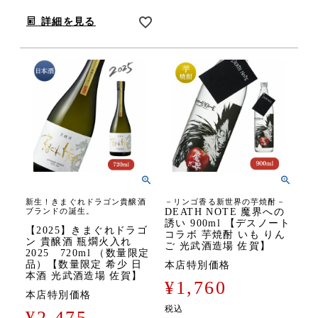
詳細を見る
新生！きまぐれドラゴン貴醸酒
－リンゴ香る新世界の芋焼酎－
ブランドの誕生。
DEATH NOTE 魔界への
誘い 900ml 【デスノート
【2025】きまぐれドラゴ
コラボ 芋焼酎 いも りん
ン 貴醸酒 瓶燗火入れ
ご 光武酒造場 佐賀】
2025 720ml （数量限定
品）【数量限定 希少 日
本店特別価格
本酒 光武酒造場 佐賀】
¥
1,760
本店特別価格
税込
¥
2,475