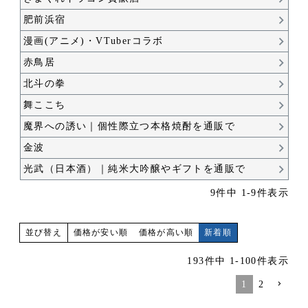
肥前浜宿
漫画(アニメ)・VTuberコラボ
赤鳥居
北斗の拳
舞ここち
魔界への誘い｜個性際立つ本格焼酎を通販で
金波
光武（日本酒）｜純米大吟醸やギフトを通販で
9
件中
1
-
9
件表示
価格が安い順
価格が高い順
新着順
並び替え
193
件中
1
-
100
件表示
1
2