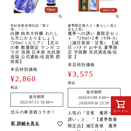
世紀末救清酒伝説『第２
夏季限定酒入り！夏らしい見た
弾』！！！
目も人気♪
白麹 純米大吟醸 わたし
魔界への誘い 夏限定セッ
も天にかえりましょう
ト 720ml×2本（SM-A）
720ml（ユリア）【北斗
（減圧蒸留・甘蕉） 【減
の拳 数量限定 マンガ コ
圧 バナナ お中元 夏季限
ラボ 清酒 日本酒 光武酒
定 芋焼酎 光武酒造場/佐
造場 公式通販/佐賀県 肥
賀 】
前屋】
本店特別価格
本店特別価格
¥
3,575
¥
2,860
税込
税込
販売期間
販売期間
2026/05/08 0:00
〜
2025/07/15 10:00
〜
2026/09/30 23:59
カートへ
北斗の拳清酒コラボ！
人気の『甘蕉 魔界への
誘い』と、『【夏季数量
詳細を見る
限定品】減圧蒸留 魔界