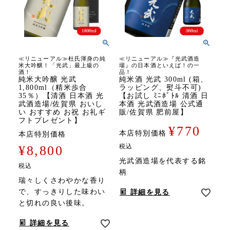
≪リニューアル≫杜氏渾身の純
≪リニューアル≫『光武酒造
米大吟醸！「光武」最上級の
場』の日本酒といえば！の一
酒！
品！
純米大吟醸 光武
純米酒 光武 300ml (箱、
1,800ml（精米歩合
ラッピング、熨斗不可)
35％）【清酒 日本酒 光
【お試し ﾐﾆﾎﾞﾄﾙ 清酒 日
武酒造場/佐賀県 おいし
本酒 光武酒造場 公式通
い おすすめ お祝 お礼ギ
販/佐賀県 肥前屋】
フトプレゼント】
¥
770
本店特別価格
本店特別価格
税込
¥
8,800
光武酒造場を代表する銘
税込
柄
瑞々しくさわやかな香り
で、すっきりした味わい
詳細を見る
と切れの良い後味。
詳細を見る