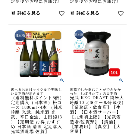
定期便でお得にお届け♪
定期便でお得にお届け♪
詳細を見る
詳細を見る
選べるお届けサイクルで美味し
酒蔵でしか飲むことができなか
い日本酒が届きます
った「しぼりたて」の日本酒
（送料無料ポイント5倍）
光武 KEG DRAFT 純米大
定期購入（日本酒）松コ
吟醸10L(※クール冷蔵便)
ース 1800ml×4本 （純米
【業務店・飲食店】【生
吟醸 光武、純米酒 光
酒】【日本酒サーバー】
武、辛口金波、山田錦13
【九州初上陸】【光武酒
）【定期便 お得 おすす
造場/佐賀県】【清酒】
め 日本酒 清酒 定期購入
【業務用】【真空】【大
光武酒造場 佐賀】
容量】