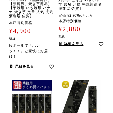
バナナ ばなな やきいも
甘蕉魔界、焼き芋魔界）
芋 焼酎 お得 光武酒造場
【芋焼酎 いも焼酎 バナ
肥前屋 佐賀】
ナ 焼き芋 定番 人気 光武
定価
¥
2,970
のところ
酒造場 佐賀】
本店特別価格
本店特別価格
¥
2,880
¥
4,900
税込
税込
詳細を見る
段ボールで『ボン
ッ！！』と豪快にお届
け！
詳細を見る