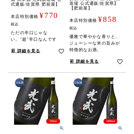
造場 公式通販/佐賀県】
式通販/佐賀県 肥前屋】
【肥前屋】
¥
770
本店特別価格
¥
858
本店特別価格
税込
税込
ただの辛口じゃな
優雅で華やかな香りと、
い。"超"辛口なんです
ジューシーな米の旨みが
特徴的なお酒。
詳細を見る
詳細を見る