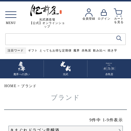
会員登録
ログイン
カート
光武酒造場
を見る
MENU
【公式】オンラインショ
ップ
注目ワード
ギフト
とってもお得な定期便
魔界
赤鳥居
飲み比べ
焼き芋
魔界への誘い
光武
赤鳥居
HOME
ブランド
ブランド
9
件中
1
-
9
件表示
きまぐれドラゴン貴醸酒