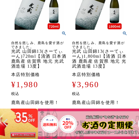
自然を慈しみ、鹿島を愛す酒が
自然を慈しみ、鹿島を愛す酒が
できました。
できました。
光武 山田錦13(さーてぃ
光武 山田錦13(さーてぃ
ーん)720ml【清酒 日本酒
ーん)1,800ml【清酒 日本
鹿島産 佐賀県 地元 光武
酒 鹿島産 佐賀県 地元 光
酒造場 13度】
武酒造場 13度】
本店特別価格
本店特別価格
¥
1,980
¥
3,960
税込
税込
鹿島産山田錦を使用！
鹿島産山田錦を使用！
詳細を見る
詳細を見る