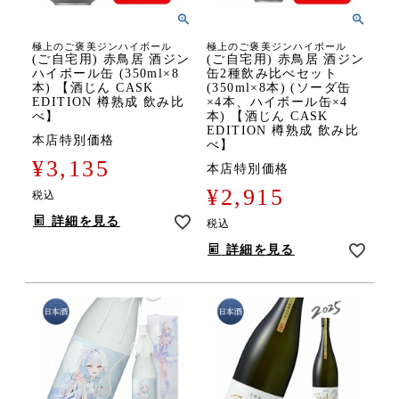
極上のご褒美ジンハイボール
極上のご褒美ジンハイボール
(ご自宅用) 赤鳥居 酒ジン
(ご自宅用) 赤鳥居 酒ジン
ハイボール缶 (350ml×8
缶2種飲み比べセット
本) 【酒じん CASK
(350ml×8本) (ソーダ缶
EDITION 樽熟成 飲み比
×4本、ハイボール缶×4
べ】
本) 【酒じん CASK
EDITION 樽熟成 飲み比
本店特別価格
べ】
¥
3,135
本店特別価格
¥
2,915
税込
詳細を見る
税込
詳細を見る