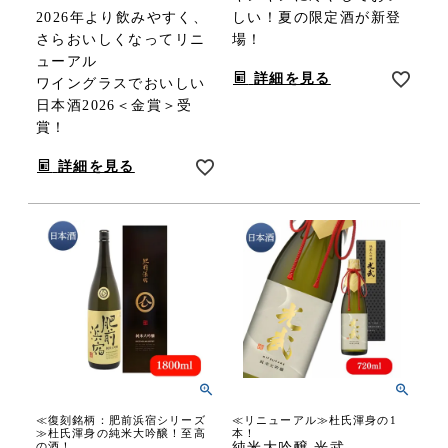
2026年より飲みやすく、
しい！夏の限定酒が新登
さらおいしくなってリニ
場！
ューアル
詳細を見る
ワイングラスでおいしい
日本酒2026＜金賞＞受
賞！
詳細を見る
≪復刻銘柄：肥前浜宿シリーズ
≪リニューアル≫杜氏渾身の1
≫杜氏渾身の純米大吟醸！至高
本！
の酒！
純米大吟醸 光武