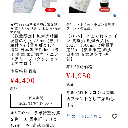
★VTuberコラボ待望の第２弾！
新生！きまぐれドラゴン貴醸酒
★ 雪車町(そりまち)ましろ×光武
ブランドの誕生。
酒造場
【数量限定】純米大吟醸
【2025】 きまぐれドラゴ
淡雪のうた 720ml (専用
ン 貴醸酒 瓶燗火入れ
箱付き)【雪車町ましろ
2025 1800ml （数量限
清酒 日本酒 VTuberコラ
定品）【数量限定 希少
ボ 光武 限定販売 アニメ
日本酒 光武酒造場 佐
エアリープロダクション
賀】
エアプロ 】
本店特別価格
本店特別価格
¥
4,950
¥
4,400
税込
税込
きまぐれドラゴンは貴醸
販売期間
酒ブランドとして始動し
2025/11/07 17:00
〜
ます
★VTuberコラボ待望の第
カートに入れる
２弾！★ 雪車町(そりま
ち)ましろ×光武酒造場