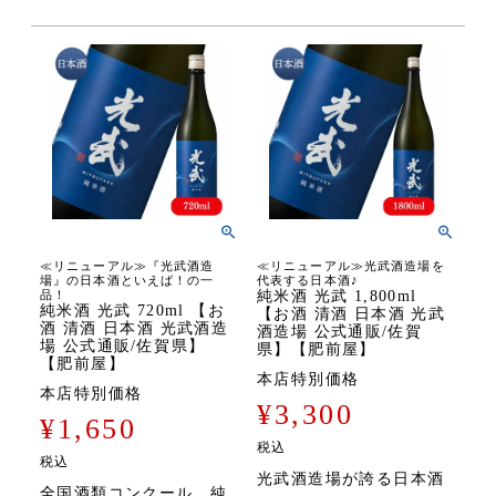
≪リニューアル≫『光武酒造
≪リニューアル≫光武酒造場を
場』の日本酒といえば！の一
代表する日本酒♪
品！
純米酒 光武 1,800ml
純米酒 光武 720ml 【お
【お酒 清酒 日本酒 光武
酒 清酒 日本酒 光武酒造
酒造場 公式通販/佐賀
場 公式通販/佐賀県】
県】【肥前屋】
【肥前屋】
本店特別価格
本店特別価格
¥
3,300
¥
1,650
税込
税込
光武酒造場が誇る日本酒
全国酒類コンクール 純