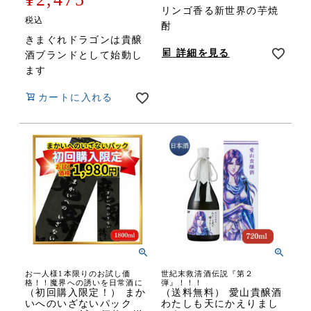
リンゴ香る新世界の芋焼
税込
酎
きまぐれドラゴンは貴醸
詳細を見る
酒ブランドとして始動し
ます
カートに入れる
お一人様1本限りのお試し価
世紀末救清酒伝説『第２
格！！魔界への誘いを日常酒に
弾』！！！
（初回購入限定！） まか
（送料無料） 愛山貴醸酒
いへのいざないパック
わたしも天にかえりまし