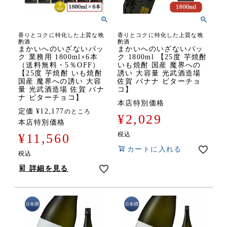
香りとコクに特化した上質な晩
香りとコクに特化した上質な晩
酌酒
酌酒
まかいへのいざないパッ
まかいへのいざないパッ
ク 業務用 1800ml×6本
ク 1800ml 【25度 芋焼酎
（送料無料・5％OFF）
いも焼酎 国産 魔界への
【25度 芋焼酎 いも焼酎
誘い 大容量 光武酒造場
国産 魔界への誘い 大容
佐賀 バナナ ビターチョ
量 光武酒造場 佐賀 バナ
コ】
ナ ビターチョコ】
本店特別価格
定価
¥
12,177
のところ
¥
2,029
本店特別価格
税込
¥
11,560
カートに入れる
税込
詳細を見る