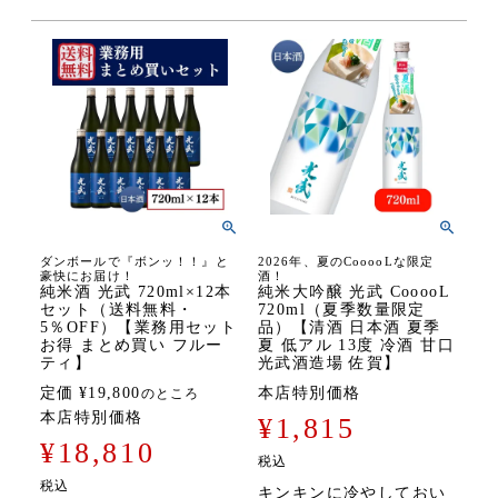
ダンボールで『ボンッ！！』と
2026年、夏のCooooLな限定
豪快にお届け！
酒！
純米酒 光武 720ml×12本
純米大吟醸 光武 CooooL
セット（送料無料・
720ml（夏季数量限定
5％OFF）【業務用セット
品）【清酒 日本酒 夏季
お得 まとめ買い フルー
夏 低アル 13度 冷酒 甘口
ティ】
光武酒造場 佐賀】
定価
¥
19,800
本店特別価格
のところ
本店特別価格
¥
1,815
¥
18,810
税込
税込
キンキンに冷やしておい