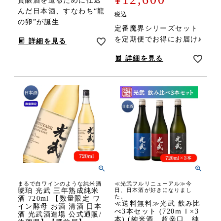
貴醸酒を造るために仕込
んだ日本酒、すなわち“龍
税込
の卵”が誕生
定番魔界シリーズセット
を定期便でお得にお届け♪
詳細を見る
詳細を見る
まるで白ワインのような純米酒
≪光武フルリニューアル≫今
琥珀 光武 三年熟成純米
日、日本酒が好きになりまし
た。
酒 720ml 【数量限定 ワ
≪送料無料≫光武 飲み比
イン酵母 お酒 清酒 日本
べ3本セット (720ｍｌ×3
酒 光武酒造場 公式通販/
本) (純米酒、超辛口、純