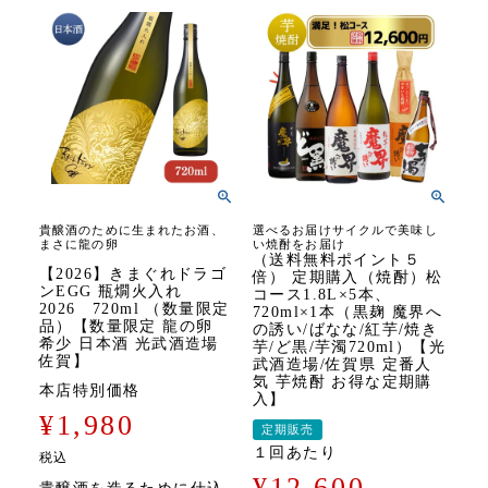
貴醸酒のために生まれたお酒、
選べるお届けサイクルで美味し
まさに龍の卵
い焼酎をお届け
（送料無料ポイント５
【2026】きまぐれドラゴ
倍） 定期購入（焼酎）松
ンEGG 瓶燗火入れ
コース1.8L×5本、
2026 720ml （数量限定
720ml×1本（黒麹 魔界へ
品）【数量限定 龍の卵
の誘い/ばなな/紅芋/焼き
希少 日本酒 光武酒造場
芋/ど黒/芋濁720ml）【光
佐賀】
武酒造場/佐賀県 定番人
気 芋焼酎 お得な定期購
本店特別価格
入】
¥
1,980
定期販売
１回あたり
税込
¥
12,600