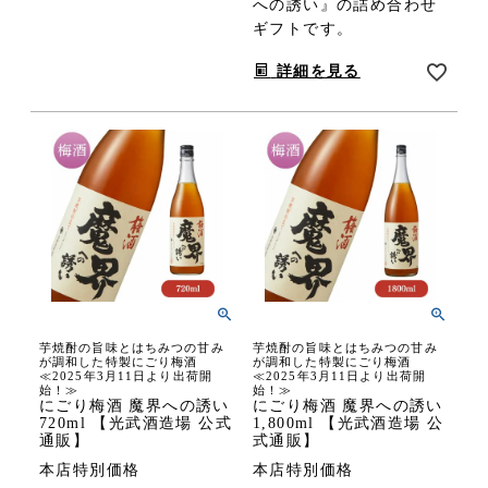
への誘い』の詰め合わせ
ギフトです。
詳細を見る
芋焼酎の旨味とはちみつの甘み
芋焼酎の旨味とはちみつの甘み
が調和した特製にごり梅酒
が調和した特製にごり梅酒
≪2025年3月11日より出荷開
≪2025年3月11日より出荷開
始！≫
始！≫
にごり梅酒 魔界への誘い
にごり梅酒 魔界への誘い
720ml 【光武酒造場 公式
1,800ml 【光武酒造場 公
通販】
式通販】
本店特別価格
本店特別価格