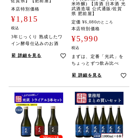
佐賀県】【肥前屋】
米吟醸) 【清酒 日本酒 光
武酒造場 公式通販/佐賀
本店特別価格
県 肥前屋】
¥
1,815
定価
¥
6,080
のところ
税込
本店特別価格
¥
5,990
3年じっくり 熟成したワ
イン酵母仕込みのお酒
税込
詳細を見る
まずは、定番「光武」を
ちょっとずつ飲み比べ
詳細を見る