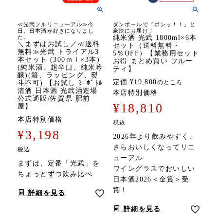
≪光武フルリニューアル≫今
ダンボールで『ボンッ！！』と
日、日本酒が好きになりまし
豪快にお届け！
た。
純米酒 光武 1800ml×6本
＼まずはお試し／≪送料
セット（送料無料・
無料≫光武 トライアル3
5％OFF）【業務用セット
本セット (300ｍｌ×3本)
お得 まとめ買い フルー
(純米酒、超辛口、純米吟
ティ】
醸)(箱、ラッピング、熨
定価
¥
19,800
のところ
斗不可) 【お試し ﾐﾆﾎﾞﾄﾙ
清酒 日本酒 光武酒造場
本店特別価格
公式通販/佐賀県 肥前
¥
18,810
屋】
本店特別価格
税込
¥
3,198
2026年より飲みやすく、
さらおいしくなってリニ
税込
ューアル
まずは、定番「光武」を
ワイングラスでおいしい
ちょっとずつ飲み比べ
日本酒2026＜金賞＞受
賞！
詳細を見る
詳細を見る