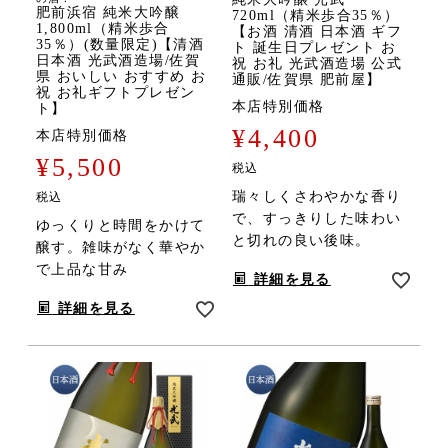
肥前浜宿 純米大吟醸
720ml（精米歩合35％）
1,800ml（精米歩合
【お酒 清酒 日本酒 ギフ
35％）(数量限定)【清酒
ト 誕生日プレゼント お
日本酒 光武酒造場/佐賀
祝 お礼 光武酒造場 公式
県 おいしい おすすめ お
通販/佐賀県 肥前屋】
祝 お礼ギフトプレゼン
本店特別価格
ト】
¥
4,400
本店特別価格
¥
5,500
税込
瑞々しくさわやかな香り
税込
で、すっきりした味わい
ゆっくりと時間をかけて
と切れの良い後味。
醸す。雑味がなく華やか
で上品な甘み
詳細を見る
詳細を見る