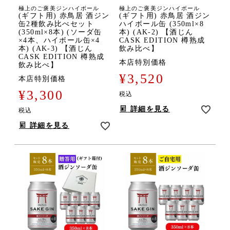
極上のご褒美ジンハイボール
極上のご褒美ジンハイボール
(ギフト用) 赤鳥居 酒ジン
(ギフト用) 赤鳥居 酒ジン
缶2種飲み比べセット
ハイボール缶 (350ml×8
(350ml×8本) (ソーダ缶
本) (AK-2) 【酒じん
×4本、ハイボール缶×4
CASK EDITION 樽熟成
本) (AK-3) 【酒じん
飲み比べ】
CASK EDITION 樽熟成
本店特別価格
飲み比べ】
¥
3,520
本店特別価格
¥
3,300
税込
詳細を見る
税込
詳細を見る