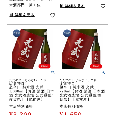
米酒部門 第１位
詳細を見る
詳細を見る
ただの辛口じゃない、これ
ただの辛口じゃない、これ
は"超"辛口！
は"超"辛口！
超辛口 純米酒 光武
超辛口 純米酒 光武
1,800ml【お酒 清酒 日本
720ml【お酒 清酒 日本酒
酒 光武酒造場 公式通販/
光武酒造場 公式通販/佐
佐賀県】【肥前屋】
賀県】【肥前屋】
本店特別価格
本店特別価格
¥
3,300
¥
1,650