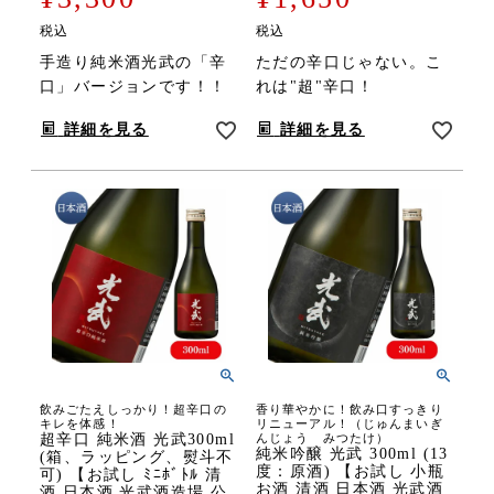
税込
税込
手造り純米酒光武の「辛
ただの辛口じゃない。こ
口」バージョンです！！
れは"超"辛口！
詳細を見る
詳細を見る
飲みごたえしっかり！超辛口の
香り華やかに！飲み口すっきり
キレを体感！
リニューアル！（じゅんまいぎ
超辛口 純米酒 光武300ml
んじょう みつたけ）
純米吟醸 光武 300ml (13
(箱、ラッピング、熨斗不
度：原酒) 【お試し 小瓶
可) 【お試し ﾐﾆﾎﾞﾄﾙ 清
お酒 清酒 日本酒 光武酒
酒 日本酒 光武酒造場 公