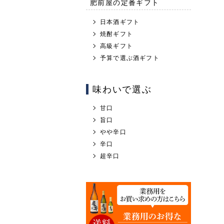
肥前屋の定番ギフト
日本酒ギフト
焼酎ギフト
高級ギフト
予算で選ぶ酒ギフト
味わいで選ぶ
甘口
旨口
やや辛口
辛口
超辛口