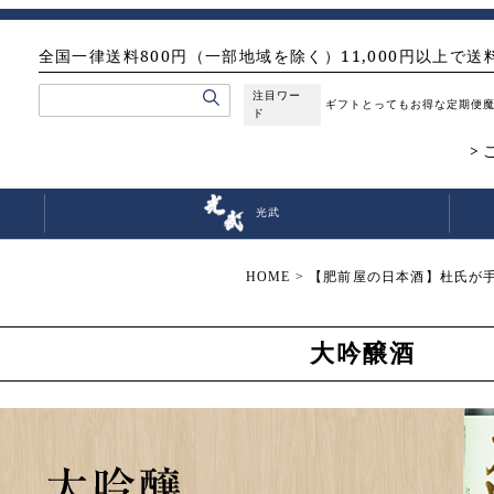
全国一律送料800円（一部地域を除く）11,000円以上で送
注目ワー
ギフト
とってもお得な定期便
ド
光武
HOME
【肥前屋の日本酒】杜氏が
大吟醸酒