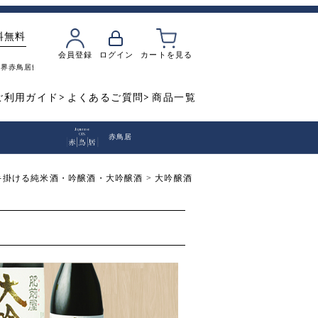
料無料
会員登録
ログイン
カートを見る
魔界
赤鳥居
飲み比べ
焼き芋
ご利用ガイド
よくあるご質問
商品一覧
赤鳥居
手掛ける純米酒・吟醸酒・大吟醸酒
大吟醸酒