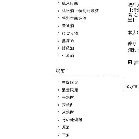
純米吟醸
肥前屋
【清
純米酒・特別純米酒
場 
特別本醸造酒
屋】
普通酒
本店
にごり酒
無濾過
香り
貯蔵酒
調和
生原酒
焼酎
季節限定
並び替
数量限定
芋焼酎
麦焼酎
米焼酎
その他焼酎
原酒
古酒