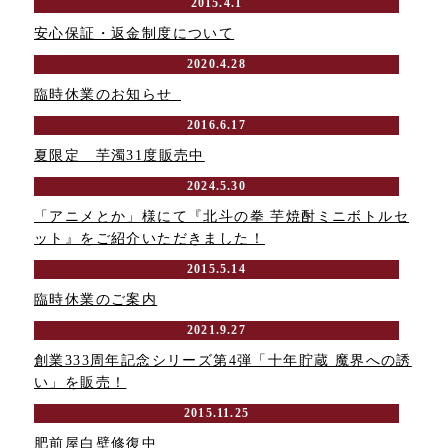
2015.4.1
安心保証・返金制度について
2020.4.28
臨時休業のお知らせ_
2016.6.17
夏限定 芋濁31度販売中
2024.5.30
「アニメとか」様にて『北斗の拳 芋焼酎ミニボトルセ
ット』をご紹介いただきました！
2015.5.14
臨時休業のご案内
2021.9.27
創業333周年記念シリーズ第4弾「十年貯蔵 魔界への誘
い」を販売！
2015.11.25
肥前屋白壁修復中