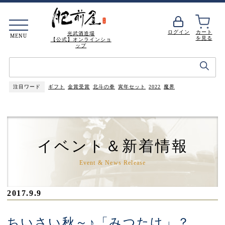
ログイン
カート
光武酒造場
MENU
を見る
【公式】オンラインショ
ップ
注目ワード
ギフト
金賞受賞
北斗の拳
寅年セット
2022
魔界
イベント＆新着情報
Event & News Release
2017.9.9
ちいさい秋～♪「みつたけ」？