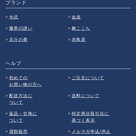
ブランド
光武
金波
魔界の誘い
舞ここち
北斗の拳
赤鳥居
ヘルプ
初めての
ご注文について
お買い物の方へ
配送方法に
送料について
ついて
返品・交換に
特定商法取引法に
ついて
基づく表示
酒類販売
メルマガ申込/停止