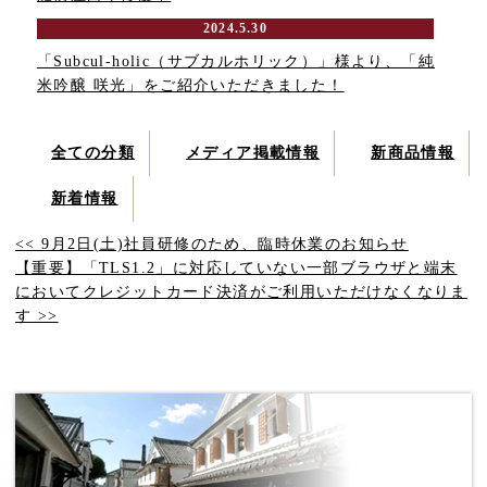
2024.5.30
「Subcul-holic（サブカルホリック）」様より、「純
米吟醸 咲光」をご紹介いただきました！
全ての分類
メディア掲載情報
新商品情報
新着情報
<< 9月2日(土)社員研修のため、臨時休業のお知らせ
【重要】「TLS1.2」に対応していない一部ブラウザと端末
においてクレジットカード決済がご利用いただけなくなりま
す >>