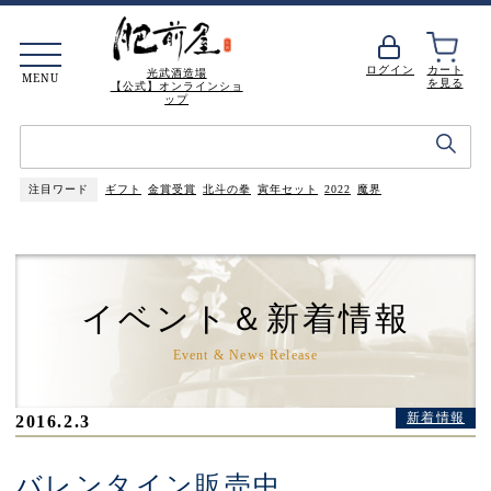
ログイン
カート
光武酒造場
MENU
を見る
【公式】オンラインショ
ップ
注目ワード
ギフト
金賞受賞
北斗の拳
寅年セット
2022
魔界
イベント＆新着情報
Event & News Release
新着情報
2016.2.3
バレンタイン販売中