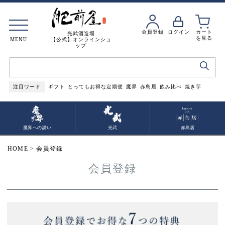
会員登録
ログイン
カート
光武酒造場
を見る
MENU
【公式】オンラインショ
ップ
注目ワード
ギフト
とってもお得な定期便
魔界
赤鳥居
飲み比べ
焼き芋
魔界への誘い
光武
赤鳥居
HOME
会員登録
会員登録