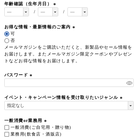
年齢確認（生年月日）
(
必
須
お得な情報・最新情報のご案内
)
可
(
否
必
メールマガジンをご購読いただくと、新製品やセール情報を
須
お届けします。またメールマガジン限定クーポンやプレゼン
)
トなどお得な情報をお届けします。
パスワード
(
必
須
イベント・キャンペーン情報を受け取りたいジャンル
)
(
必
須
一般消費or業務用
)
一般消費(ご自宅用・贈り物)
(
業務用(飲食店・酒販店)
必