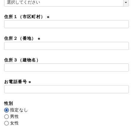
)
(
必
須
住所１（市区町村）
)
(
必
須
住所２（番地）
)
(
必
須
住所３（建物名）
)
お電話番号
(
必
須
性別
)
指定なし
男性
女性