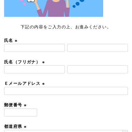
下記の内容をご入力の上、お進みください。
氏名
(
必
須
氏名（フリガナ）
)
(
必
須
Ｅメールアドレス
)
(
必
須
郵便番号
)
(
必
須
都道府県