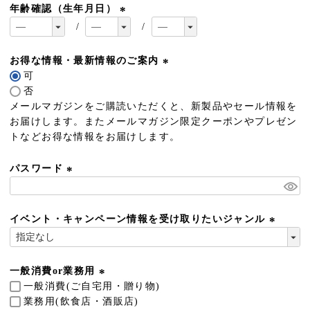
年齢確認（生年月日）
(
必
須
お得な情報・最新情報のご案内
)
可
(
否
必
メールマガジンをご購読いただくと、新製品やセール情報を
須
お届けします。またメールマガジン限定クーポンやプレゼン
)
トなどお得な情報をお届けします。
パスワード
(
必
須
イベント・キャンペーン情報を受け取りたいジャンル
)
(
必
須
一般消費or業務用
)
一般消費(ご自宅用・贈り物)
(
業務用(飲食店・酒販店)
必