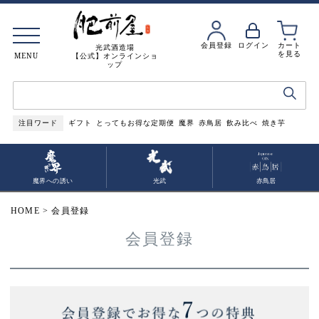
会員登録
ログイン
カート
光武酒造場
を見る
MENU
【公式】オンラインショ
ップ
注目ワード
ギフト
とってもお得な定期便
魔界
赤鳥居
飲み比べ
焼き芋
魔界への誘い
光武
赤鳥居
HOME
会員登録
会員登録