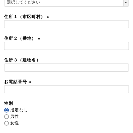
)
(
必
須
住所１（市区町村）
)
(
必
須
住所２（番地）
)
(
必
須
住所３（建物名）
)
お電話番号
(
必
須
性別
)
指定なし
男性
女性