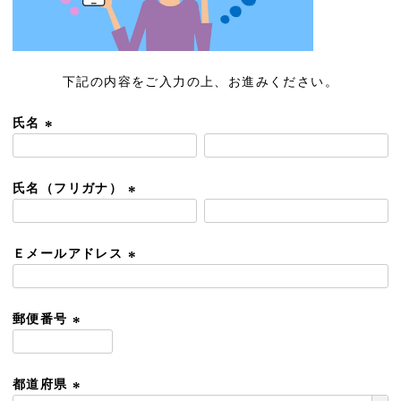
下記の内容をご入力の上、お進みください。
氏名
(
必
須
氏名（フリガナ）
)
(
必
須
Ｅメールアドレス
)
(
必
須
郵便番号
)
(
必
須
都道府県