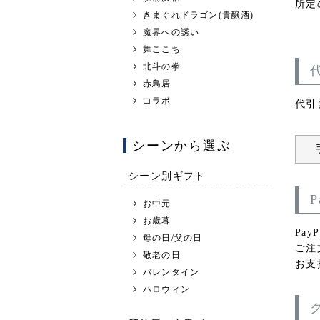
所定
きまぐれドラゴン(貴醸酒)
魔界への誘い
舞ここち
北斗の拳
赤鳥居
コラボ
代引
シーンから選ぶ
シーン別ギフト
P
お中元
お歳暮
Pa
母の日/父の日
ご注
敬老の日
お支
バレンタイン
ハロウィン