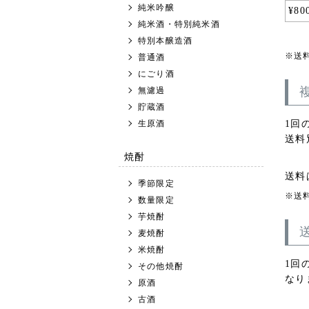
純米吟醸
¥
80
純米酒・特別純米酒
特別本醸造酒
送
普通酒
にごり酒
無濾過
貯蔵酒
生原酒
1回
送料
焼酎
送料
季節限定
送
数量限定
芋焼酎
麦焼酎
米焼酎
1回
その他焼酎
なり
原酒
古酒