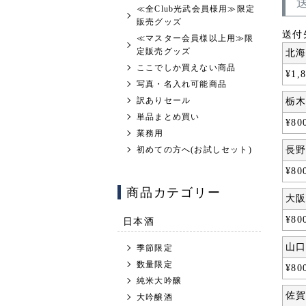
≪全Club光武会員様用≫限定
販売グッズ
送付
≪マスター会員様以上用≫限
定販売グッズ
北
ここでしか買えない商品
¥
1,
写真・名入れ可能商品
訳ありセール
栃
単品まとめ買い
¥
80
業務用
初めての方へ(お試しセット)
長
¥
80
商品カテゴリー
大
日本酒
¥
80
山
季節限定
数量限定
¥
80
純米大吟醸
佐
大吟醸酒