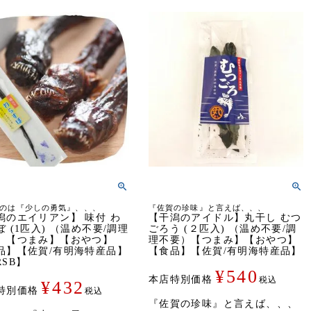
のは『少しの勇気』、、、
『佐賀の珍味』と言えば、、、
潟のエイリアン】 味付 わ
【干潟のアイドル】丸干し むつ
ぼ (1匹入) （温め不要/調理
ごろう (２匹入) （温め不要/調
）【つまみ】【おやつ】
理不要）【つまみ】【おやつ】
品】【佐賀/有明海特産品】
【食品】【佐賀/有明海特産品】
RSB】
¥
540
本店特別価格
税込
¥
432
特別価格
税込
『佐賀の珍味』と言えば、、、