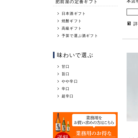
肥前屋の定番ギフト
本店
日本酒ギフト
焼酎ギフト
高級ギフト
予算で選ぶ酒ギフト
味わいで選ぶ
甘口
旨口
やや辛口
辛口
超辛口