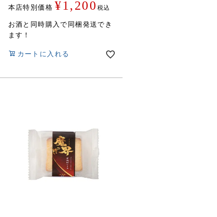
¥
1,200
本店特別価格
税込
お酒と同時購入で同梱発送でき
ます！
カートに入れる