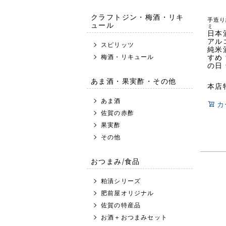
クラフトジン・梅酒・リキ
手造り
ュール
ミ
日本酒
アル
スピリッツ
純米
梅酒・リキュール
すめ
の日
あま酒・果実酢・その他
本店
あま酒
カ
佐賀の赤酢
果実酢
その他
おつまみ/食品
粕漬シリーズ
肥前屋オリジナル
佐賀の特産品
お酒＋おつまみセット