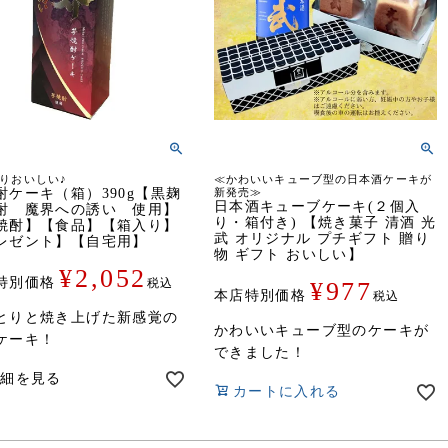
りおいしい♪
≪かわいいキューブ型の日本酒ケーキが
酎ケーキ（箱）390g【黒麹
新発売≫
日本酒キューブケーキ(２個入
酎 魔界への誘い 使用】
り・箱付き) 【焼き菓子 清酒 光
焼酎】【食品】【箱入り】
武 オリジナル プチギフト 贈り
レゼント】【自宅用】
物 ギフト おいしい】
¥
2,052
特別価格
税込
¥
977
本店特別価格
税込
とりと焼き上げた新感覚の
かわいいキューブ型のケーキが
ケーキ！
できました！
詳細を見る
カートに入れる