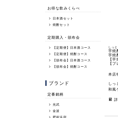
お得な飲みくらべ
日本酒セット
焼酎セット
定期購入・頒布会
しっと
【定期便】日本酒コース
芋焼
【定期便】焼酎コース
芋焼
【芋
【頒布会】日本酒コース
【プ
【頒布会】焼酎コース
本店
ブランド
しっ
和風
定番銘柄
光武
金波
肥前浜宿