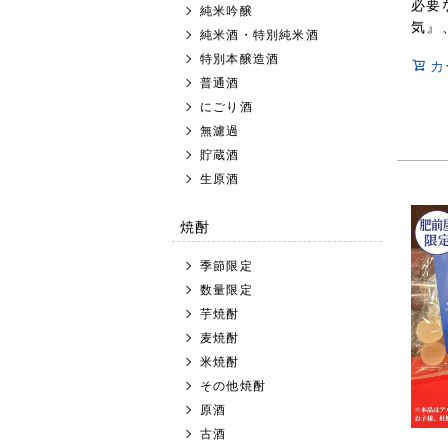
必要
純米吟醸
気』
純米酒・特別純米酒
特別本醸造酒
カ
普通酒
にごり酒
無濾過
貯蔵酒
生原酒
焼酎
季節限定
数量限定
芋焼酎
麦焼酎
米焼酎
その他焼酎
原酒
古酒