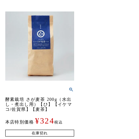
酵素栽培 さが麦茶 200g（水出
し・煮出し用）【ひ】【イケマ
コ/佐賀県】【麦茶】
¥
324
本店特別価格
税込
在庫切れ