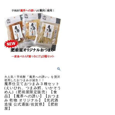
大人気！芋焼酎『魔界への誘い』を贅沢
使用したおつまみが誕生！！
魔界仕立ておつまみ３種セット
(えいひれ、つまみ鱈、いかそう
めん)（肥前屋限定販売）【食
品】【魔界への誘い】【おつま
み 乾物 オリジナル】【光武酒
造場 公式通販/佐賀県】【肥前
屋】