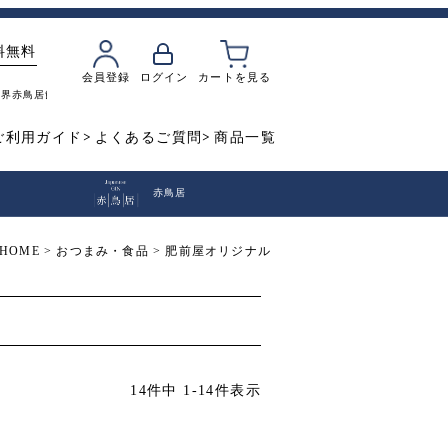
料無料
会員登録
ログイン
カートを見る
魔界
赤鳥居
飲み比べ
焼き芋
ご利用ガイド
よくあるご質問
商品一覧
赤鳥居
HOME
おつまみ・食品
肥前屋オリジナル
14
件中
1
-
14
件表示