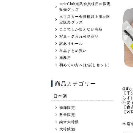
≪全Club光武会員様用≫限定
販売グッズ
≪マスター会員様以上用≫限
定販売グッズ
ここでしか買えない商品
写真・名入れ可能商品
訳ありセール
単品まとめ買い
業務用
初めての方へ(お試しセット)
商品カテゴリー
必要な
【干
日本酒
らす
不要
【食
季節限定
【W
数量限定
純米大吟醸
本店
大吟醸酒