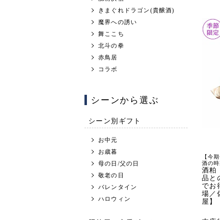
きまぐれドラゴン(貴醸酒)
魔界への誘い
舞ここち
北斗の拳
赤鳥居
コラボ
シーンから選ぶ
シーン別ギフト
お中元
お歳暮
【今期
母の日/父の日
酒の時
酒粕
敬老の日
品と
でお
バレンタイン
場／
ハロウィン
屋】