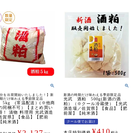
分を出荷開始いたしました！】新
新酒の時期だけ味わえる季節限定品
期だけ味わえる季節限定品
光武 酒粕 500g(新酒の酒
 5kg (常温配送）(※他商
粕）（※クール冷蔵便）【光武
の同梱不可）【まとめ買い
酒造場／佐賀県】【食品】【肥
得！ 漬物 料理用 光武酒造
前屋】【純米酒】
佐賀県】【食品】【肥前
【純米酒】
クール便でお届け
¥
410
¥
2,127
本店特別価格
税込