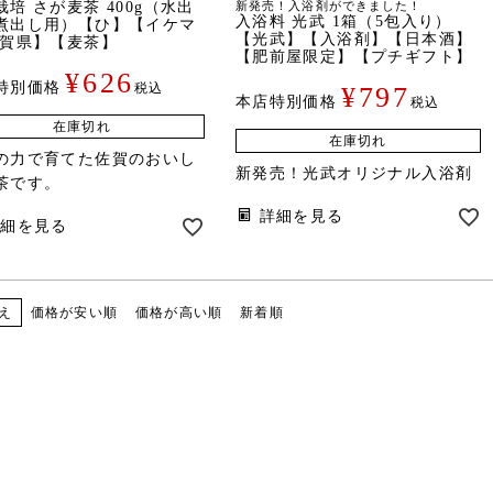
栽培 さが麦茶 400g（水出
新発売！入浴剤ができました！
入浴料 光武 1箱（5包入り）
煮出し用）【ひ】【イケマ
【光武】【入浴剤】【日本酒】
佐賀県】【麦茶】
【肥前屋限定】【プチギフト】
¥
626
特別価格
税込
¥
797
本店特別価格
税込
在庫切れ
在庫切れ
の力で育てた佐賀のおいし
新発売！光武オリジナル入浴剤
茶です。
詳細を見る
詳細を見る
価格が安い順
価格が高い順
新着順
え