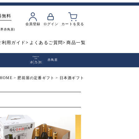
料無料
会員登録
ログイン
カートを見る
魔界
赤鳥居
飲み比べ
焼き芋
ご利用ガイド
よくあるご質問
商品一覧
赤鳥居
HOME
肥前屋の定番ギフト
日本酒ギフト