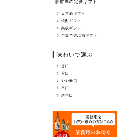
肥前屋の定番ギフト
日本酒ギフト
焼酎ギフト
高級ギフト
予算で選ぶ酒ギフト
味わいで選ぶ
甘口
旨口
やや辛口
辛口
超辛口