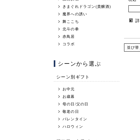
きまぐれドラゴン(貴醸酒)
魔界への誘い
舞ここち
北斗の拳
赤鳥居
コラボ
並び替
シーンから選ぶ
シーン別ギフト
お中元
お歳暮
母の日/父の日
敬老の日
バレンタイン
ハロウィン