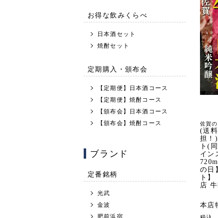
お得な飲みくらべ
日本酒セット
焼酎セット
定期購入・頒布会
【定期便】日本酒コース
【定期便】焼酎コース
【頒布会】日本酒コース
【頒布会】焼酎コース
佐賀の
(送
担！
ト(
ブランド
イン
720
の日
定番銘柄
ト】
店 
光武
本店
金波
肥前浜宿
税込