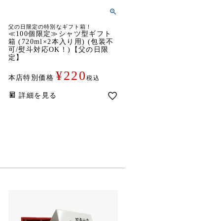
父の日限定の特別なギフト箱！
≪100個限定≫シャツ型ギフト
箱 (720ml×2本入り用) (包装不
可/熨斗対応OK！)【父の日限
定】
¥
220
本店特別価格
税込
詳細を見る