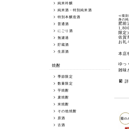
純米吟醸
純米酒・特別純米酒
≪復刻
特別本醸造酒
身の純
肥前
普通酒
1,8
にごり酒
限定
佐賀
無濾過
お礼
貯蔵酒
生原酒
本店
ゆっ
焼酎
雑味
季節限定
数量限定
芋焼酎
麦焼酎
米焼酎
その他焼酎
原酒
古酒