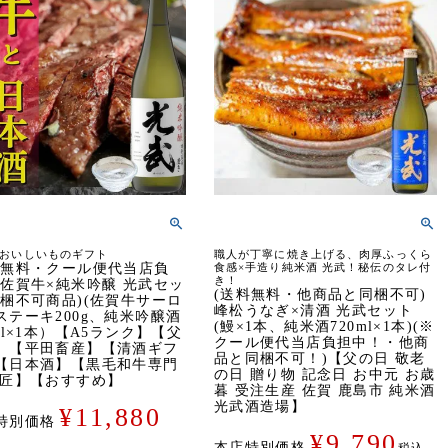
おいしいものギフト
職人が丁寧に焼き上げる、肉厚ふっくら
料無料・クール便代当店負
食感×手造り純米酒 光武！秘伝のタレ付
き！
)佐賀牛×純米吟醸 光武セッ
(送料無料・他商品と同梱不可)
同梱不可商品)(佐賀牛サーロ
峰松うなぎ×清酒 光武セット
ステーキ200g、純米吟醸酒
(鰻×1本、純米酒720ml×1本)(※
ml×1本）【A5ランク】【父
クール便代当店負担中！・他商
】【平田畜産】【清酒ギフ
品と同梱不可！)【父の日 敬老
【日本酒】【黒毛和牛専門
の日 贈り物 記念日 お中元 お歳
牛匠】【おすすめ】
暮 受注生産 佐賀 鹿島市 純米酒
光武酒造場】
¥
11,880
特別価格
¥
9,790
本店特別価格
税込