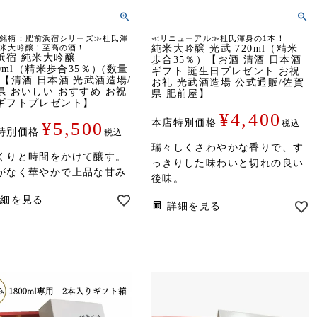
銘柄：肥前浜宿シリーズ≫杜氏渾
≪リニューアル≫杜氏渾身の1本！
米大吟醸！至高の酒！
純米大吟醸 光武 720ml（精米
浜宿 純米大吟醸
歩合35％）【お酒 清酒 日本酒
00ml（精米歩合35％）(数量
ギフト 誕生日プレゼント お祝
)【清酒 日本酒 光武酒造場/
お礼 光武酒造場 公式通販/佐賀
県 おいしい おすすめ お祝
県 肥前屋】
ギフトプレゼント】
¥
4,400
本店特別価格
税込
¥
5,500
特別価格
税込
瑞々しくさわやかな香りで、す
くりと時間をかけて醸す。
っきりした味わいと切れの良い
がなく華やかで上品な甘み
後味。
詳細を見る
詳細を見る