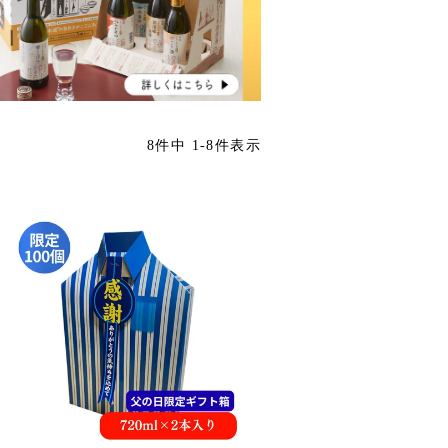
8
件中
1
-
8
件表示