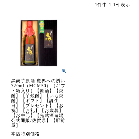
1
件中
1
-
1
件表示
黒麹芋原酒 魔界への誘い
720ml（MGM50）（ギフ
ト箱入り）【原酒】【焼
酎】【芋焼酎】【いも焼
酎】【ギフト】【誕生
日】【プレゼント】【お
祝】【お礼】【お歳暮】
【お中元】【光武酒造場
公式通販/佐賀県】【肥前
屋】
本店特別価格