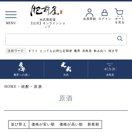
会員登録
ログイン
カート
光武酒造場
を見る
MENU
【公式】オンラインショ
ップ
注目ワード
ギフト
とってもお得な定期便
魔界
赤鳥居
飲み比べ
焼き芋
魔界への誘い
光武
赤鳥居
HOME
焼酎
原酒
原酒
価格が安い順
価格が高い順
新着順
並び替え