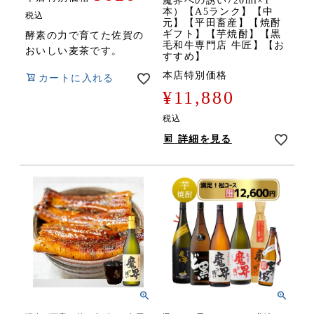
魔界への誘い720ml×1
本）【A5ランク】【中
税込
元】【平田畜産】【焼酎
ギフト】【芋焼酎】【黒
酵素の力で育てた佐賀の
毛和牛専門店 牛匠】【お
おいしい麦茶です。
すすめ】
本店特別価格
カートに入れる
¥
11,880
税込
詳細を見る