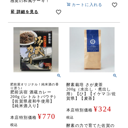
感覚の和風ケーキ！
カートに入れる
詳細を見る
肥前屋オリジナル！純米酒の香
酵素栽培 さが麦茶
り漂う♪
200g（水出し・煮出し
肥前浜宿 酒蔵カレー
用）【ひ】【イケマコ/佐
200g (レトルトパウチ)
賀県】【麦茶】
【佐賀県産和牛使用】
【純米酒入り】
¥
324
本店特別価格
¥
770
本店特別価格
税込
税込
酵素の力で育てた佐賀の