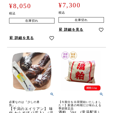
¥
7,300
¥
8,050
税込
税込
在庫切れ
在庫切れ
詳細を見る
詳細を見る
必要なのは『少しの勇
【今期分を出荷開始いたしまし
気』、、、
た！】新酒の時期だけ味わえる
【干潟のエイリアン】 味
季節限定品
酒粕 5kg (常温配送）
付 わらすぼ (1匹入) （温