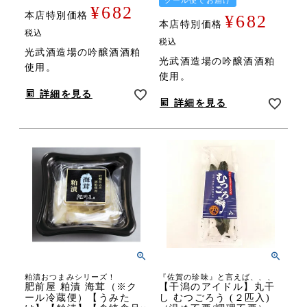
¥
682
本店特別価格
¥
682
本店特別価格
税込
税込
光武酒造場の吟醸酒酒粕
光武酒造場の吟醸酒酒粕
使用。
使用。
詳細を見る
詳細を見る
粕漬おつまみシリーズ！
『佐賀の珍味』と言えば、、、
肥前屋 粕漬 海茸（※ク
【干潟のアイドル】丸干
ール冷蔵便）【うみた
し むつごろう (２匹入)