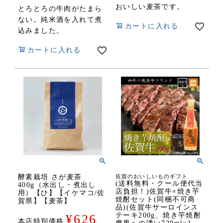
おいしい麦茶です。
とろとろの牛肉がたまら
ない。純米酒を入れて煮
カートに入れる
込みました。
カートに入れる
酵素栽培 さが麦茶
佐賀のおいしいものギフト
(送料無料・クール便代当
400g（水出し・煮出し
店負担！)佐賀牛×焼き芋
用）【ひ】【イケマコ/佐
焼酎セット(同梱不可商
賀県】【麦茶】
品)(佐賀牛サーロインス
テーキ200g、焼き芋焼酎
¥
626
本店特別価格