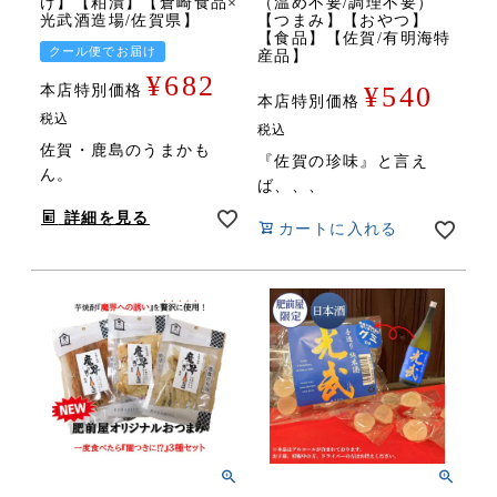
け】【粕漬】【倉崎食品×
（温め不要/調理不要）
光武酒造場/佐賀県】
【つまみ】【おやつ】
【食品】【佐賀/有明海特
クール便でお届け
産品】
¥
682
¥
540
本店特別価格
本店特別価格
税込
税込
佐賀・鹿島のうまかも
『佐賀の珍味』と言え
ん。
ば、、、
詳細を見る
カートに入れる