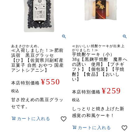
あまさひかえめ。
≪おいしい焼酎ケーキが出来上
≪入荷しました！≫肥前
がりました！≫
芋焼酎ケーキ（小）
浜宿 黒豆グラッセ
38g【黒麹芋焼酎 魔界へ
【ひ】【佐賀県川副町産
の誘い 使用】【プチギ
豆菓子 自然 おやつ 国産
フト】【個包装】【芋焼
アントシアニン】
酎】【食品】【おいし
い】
¥
550
本店特別価格
¥
259
税込
本店特別価格
甘さ控えめの黒豆グラッ
税込
セです。
しっとりと焼き上げた新
感覚の和風ケーキ！
カートに入れる
カートに入れる