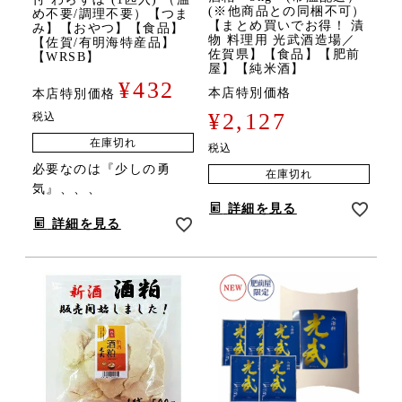
(※他商品との同梱不可）
め不要/調理不要）【つま
【まとめ買いでお得！ 漬
み】【おやつ】【食品】
物 料理用 光武酒造場／
【佐賀/有明海特産品】
佐賀県】【食品】【肥前
【WRSB】
屋】【純米酒】
¥
432
本店特別価格
本店特別価格
¥
2,127
税込
在庫切れ
税込
必要なのは『少しの勇
在庫切れ
気』、、、
詳細を見る
詳細を見る