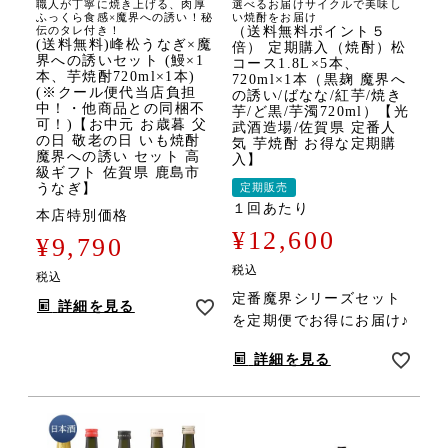
職人が丁寧に焼き上げる、肉厚
選べるお届けサイクルで美味し
ふっくら食感×魔界への誘い！秘
い焼酎をお届け
伝のタレ付き！
（送料無料ポイント５
(送料無料)峰松うなぎ×魔
倍） 定期購入（焼酎）松
界への誘いセット (鰻×1
コース1.8L×5本、
本、芋焼酎720ml×1本)
720ml×1本（黒麹 魔界へ
(※クール便代当店負担
の誘い/ばなな/紅芋/焼き
中！・他商品との同梱不
芋/ど黒/芋濁720ml）【光
可！)【お中元 お歳暮 父
武酒造場/佐賀県 定番人
の日 敬老の日 いも焼酎
気 芋焼酎 お得な定期購
魔界への誘い セット 高
入】
級ギフト 佐賀県 鹿島市
うなぎ】
定期販売
１回あたり
本店特別価格
¥
12,600
¥
9,790
税込
税込
定番魔界シリーズセット
詳細を見る
を定期便でお得にお届け♪
詳細を見る