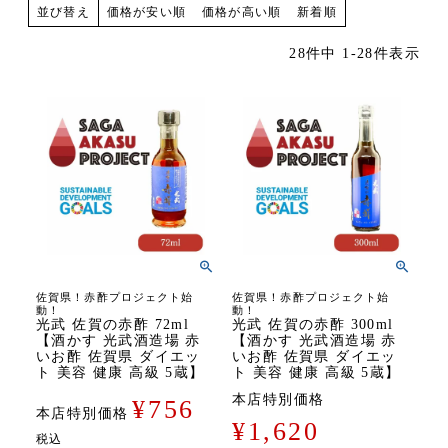
価格が安い順
価格が高い順
新着順
並び替え
28
件中
1
-
28
件表示
佐賀県！赤酢プロジェクト始
佐賀県！赤酢プロジェクト始
動！
動！
光武 佐賀の赤酢 72ml
光武 佐賀の赤酢 300ml
【酒かす 光武酒造場 赤
【酒かす 光武酒造場 赤
いお酢 佐賀県 ダイエッ
いお酢 佐賀県 ダイエッ
ト 美容 健康 高級 5蔵】
ト 美容 健康 高級 5蔵】
本店特別価格
¥
756
本店特別価格
¥
1,620
税込