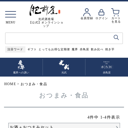
会員登録
ログイン
カート
光武酒造場
を見る
MENU
【公式】オンラインショ
ップ
注目ワード
ギフト
とってもお得な定期便
魔界
赤鳥居
飲み比べ
焼き芋
魔界への誘い
光武
赤鳥居
HOME
おつまみ・食品
おつまみ・食品
4
件中
1
-
4
件表示
お酒＋おつまみセット