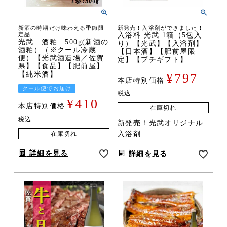
新酒の時期だけ味わえる季節限
新発売！入浴剤ができました！
定品
入浴料 光武 1箱（5包入
光武 酒粕 500g(新酒の
り）【光武】【入浴剤】
酒粕）（※クール冷蔵
【日本酒】【肥前屋限
便）【光武酒造場／佐賀
定】【プチギフト】
県】【食品】【肥前屋】
【純米酒】
¥
797
本店特別価格
クール便でお届け
税込
¥
410
本店特別価格
在庫切れ
税込
新発売！光武オリジナル
在庫切れ
入浴剤
詳細を見る
詳細を見る