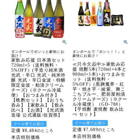
ダンボールでボンッと豪快にお
ダンボールで『ボンッ！！』と
届け！
豪快にお届け！
家飲み応援 日本酒セット
>
≪只今欠品中≫家飲み応
720ml×5（送料無料・
援 焼酎5本(720ml×4本と
5%OFF）(手造り純米酒
900ml×1本)+おつまみセ
光武・辛口 光武・純米吟
ット（送料無料・
醸 光武・辛口金波・特醸
5%OFF）(黒麹魔界・紅
限定金波・粕漬クリーム
芋・焼き芋・綾紫、舞こ
チーズ)（※クール冷蔵
こちブルー、肥前屋粕漬
便）【おつまみ付き】
クリームチーズ)（※クー
【晩酌セット】【おうち
ル冷蔵便）（GD-788）
呑み】【家飲み】【飲み
【芋焼酎 麦焼酎 飲み比
比べ】【お酒】【光武酒
べ セット】
造場 公式通販/佐賀県】
クール便でお届け
クール便でお届け
定価
¥
7,689
のところ
定価
¥
8,484
のところ
本店特別価格
本店特別価格