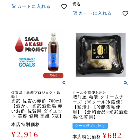
税込
カートに入れる
カートに入れる
佐賀県！赤酢プロジェクト始
クール冷蔵便お届け
動！
肥前屋 粕漬 クリームチ
光武 佐賀の赤酢 700ml
ーズ（※クール冷蔵便）
【酒かす 光武酒造場 赤
【粕漬】【吟醸酒粕使
いお酢 佐賀県 ダイエッ
用】【倉崎食品×光武酒造
ト 美容 健康 高級 5蔵】
場/佐賀県】
本店特別価格
クール便でお届け
¥
2,916
¥
682
本店特別価格