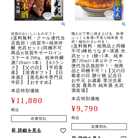
佐賀のおいしいものギフト
職人が丁寧に焼き上げる、肉厚
(送料無料・クール便代当
ふっくら食感×手造り純米酒 光
武！秘伝のタレ付き！
店負担！)佐賀牛×純米吟
(送料無料・他商品と同梱
醸 光武セット(同梱不可
不可)峰松うなぎ×清酒 光
商品)(佐賀牛サーロイン
武セット (鰻×1本、純米
ステーキ200g、純米吟醸
酒720ml×1本)(※クール
酒720ml×1本）【A5ラン
便代当店負担中！・他商
ク】【父の日】【平田畜
品と同梱不可！)【父の日
産】【清酒ギフト】【日
敬老の日 贈り物 記念日
本酒】【黒毛和牛専門店
お中元 お歳暮 受注生産
牛匠】【おすすめ】
佐賀 鹿島市 純米酒 光武
酒造場】
本店特別価格
¥
11,880
本店特別価格
¥
9,790
税込
税込
在庫切れ
在庫切れ
詳細を見る