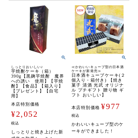
しっとりおいしい♪
≪かわいいキューブ型の日本酒
芋焼酎ケーキ（箱）
ケーキが新発売≫
日本酒キューブケーキ(２
390g【黒麹芋焼酎 魔界
個入り・箱付き) 【焼き
への誘い 使用】【芋焼
菓子 清酒 光武 オリジナ
酎】【食品】【箱入り】
ル プチギフト 贈り物 ギ
【プレゼント】【自宅
フト おいしい】
用】
本店特別価格
¥
977
本店特別価格
¥
2,052
税込
税込
かわいいキューブ型のケ
ーキができました！
しっとりと焼き上げた新