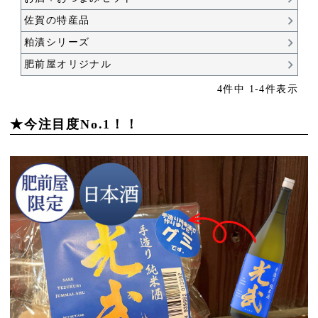
佐賀の特産品
粕漬シリーズ
肥前屋オリジナル
4
件中
1
-
4
件表示
★今注目度No.1！！