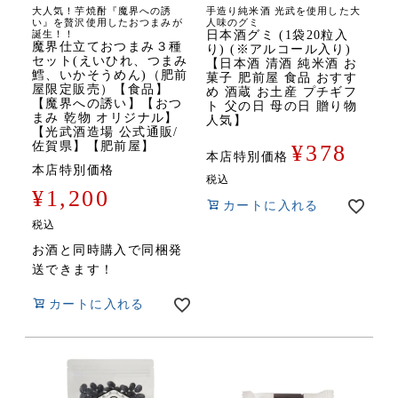
大人気！芋焼酎『魔界への誘
手造り純米酒 光武を使用した大
い』を贅沢使用したおつまみが
人味のグミ
誕生！！
日本酒グミ (1袋20粒入
魔界仕立ておつまみ３種
り) (※アルコール入り)
セット(えいひれ、つまみ
【日本酒 清酒 純米酒 お
鱈、いかそうめん)（肥前
菓子 肥前屋 食品 おすす
屋限定販売）【食品】
め 酒蔵 お土産 プチギフ
【魔界への誘い】【おつ
ト 父の日 母の日 贈り物
まみ 乾物 オリジナル】
人気】
【光武酒造場 公式通販/
佐賀県】【肥前屋】
¥
378
本店特別価格
本店特別価格
税込
¥
1,200
カートに入れる
税込
お酒と同時購入で同梱発
送できます！
カートに入れる