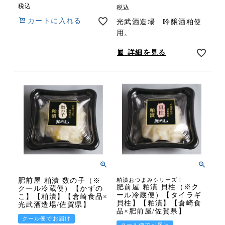
税込
税込
カートに入れる
光武酒造場 吟醸酒粕使
用。
詳細を見る
肥前屋 粕漬 数の子（※
粕漬おつまみシリーズ！
肥前屋 粕漬 貝柱（※ク
クール冷蔵便）【かずの
ール冷蔵便）【タイラギ
こ】【粕漬】【倉崎食品×
貝柱】【粕漬】【倉崎食
光武酒造場/佐賀県】
品×肥前屋/佐賀県】
クール便でお届け
クール便でお届け