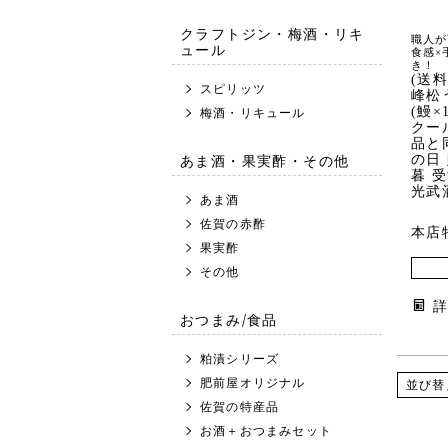
クラフトジン・梅酒・リキ
職人が
ュール
食感×
き！
(送
スピリッツ
峰松
(鰻×
梅酒・リキュール
クー
品と
あま酒・果実酢・その他
の日
暮 
光武
あま酒
佐賀の赤酢
本店
果実酢
その他
おつまみ/食品
粕漬シリーズ
肥前屋オリジナル
並び替
佐賀の特産品
お酒＋おつまみセット