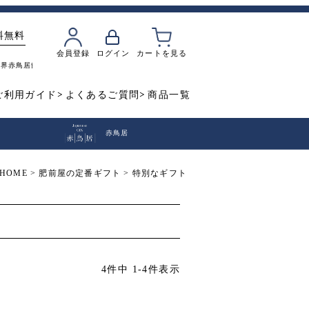
料無料
会員登録
ログイン
カートを見る
魔界
赤鳥居
飲み比べ
焼き芋
ご利用ガイド
よくあるご質問
商品一覧
赤鳥居
HOME
肥前屋の定番ギフト
特別なギフト
4
件中
1
-
4
件表示