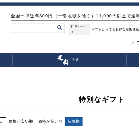
全国一律送料800円（一部地域を除く）11,000円以上で送
注目ワー
ギフト
とってもお得な定期便
ド
光武
特別なギフト
価格が安い順
価格が高い順
新着順
え