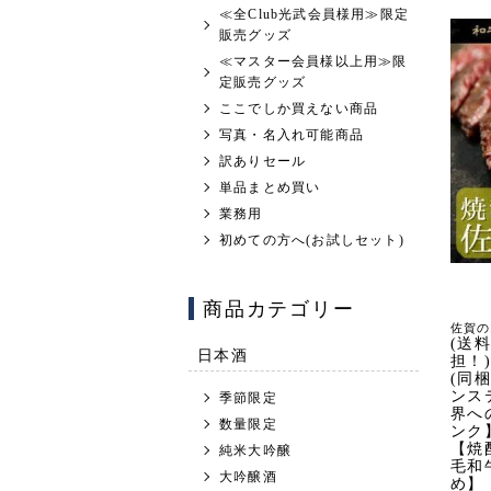
≪全Club光武会員様用≫限定
販売グッズ
≪マスター会員様以上用≫限
定販売グッズ
ここでしか買えない商品
写真・名入れ可能商品
訳ありセール
単品まとめ買い
業務用
初めての方へ(お試しセット)
商品カテゴリー
佐賀の
(送
日本酒
担！
(同
ンス
季節限定
界への
数量限定
ンク
【焼
純米大吟醸
毛和
大吟醸酒
め】