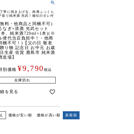
丁寧に焼き上げる、肉厚ふっくら
手造り純米酒 光武！秘伝のタレ付
料無料・他商品と同梱不可)
うなぎ×清酒 光武セット
1本、純米酒720ml×1本)(※
ル便代当店負担中！・他商
同梱不可！)【父の日 敬老
 贈り物 記念日 お中元 お歳
受注生産 佐賀 鹿島市 純米酒
酒造場】
¥
9,790
特別価格
税込
在庫切れ
詳細を見る
価格が安い順
価格が高い順
新着順
え