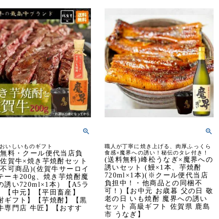
おいしいものギフト
職人が丁寧に焼き上げる、肉厚ふっくら
料無料・クール便代当店負
食感×魔界への誘い！秘伝のタレ付き！
(送料無料)峰松うなぎ×魔界への
)佐賀牛×焼き芋焼酎セット
誘いセット (鰻×1本、芋焼酎
梱不可商品)(佐賀牛サーロイ
720ml×1本)(※クール便代当店
テーキ200g、焼き芋焼酎魔
負担中！・他商品との同梱不
誘い720ml×1本）【A5ラ
可！)【お中元 お歳暮 父の日 敬
】【中元】【平田畜産】
老の日 いも焼酎 魔界への誘い
酎ギフト】【芋焼酎】【黒
セット 高級ギフト 佐賀県 鹿島
牛専門店 牛匠】【おすす
市 うなぎ】