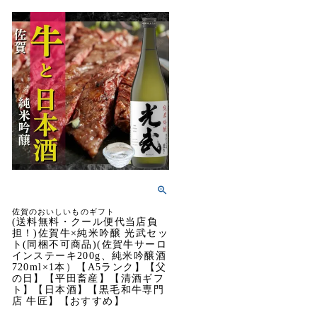
佐賀のおいしいものギフト
(送料無料・クール便代当店負
担！)佐賀牛×純米吟醸 光武セッ
ト(同梱不可商品)(佐賀牛サーロ
インステーキ200g、純米吟醸酒
720ml×1本）【A5ランク】【父
の日】【平田畜産】【清酒ギフ
ト】【日本酒】【黒毛和牛専門
店 牛匠】【おすすめ】