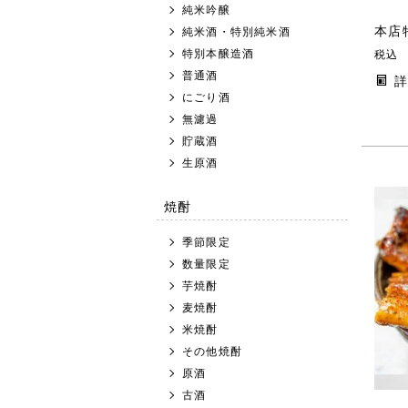
純米吟醸
本店
純米酒・特別純米酒
特別本醸造酒
税込
普通酒
にごり酒
無濾過
貯蔵酒
生原酒
焼酎
季節限定
数量限定
芋焼酎
麦焼酎
米焼酎
その他焼酎
原酒
古酒