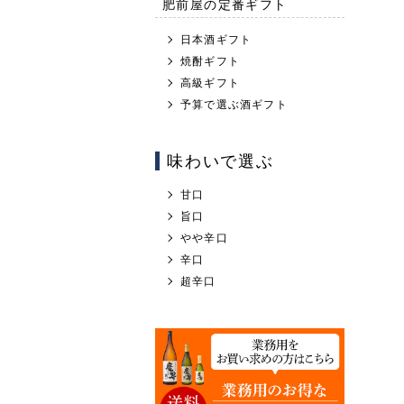
肥前屋の定番ギフト
日本酒ギフト
焼酎ギフト
高級ギフト
予算で選ぶ酒ギフト
味わいで選ぶ
甘口
旨口
やや辛口
辛口
超辛口