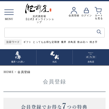
会員登録
ログイン
カート
光武酒造場
を見る
MENU
【公式】オンラインショ
ップ
注目ワード
ギフト
とってもお得な定期便
魔界
赤鳥居
飲み比べ
焼き芋
魔界への誘い
光武
赤鳥居
HOME
会員登録
会員登録