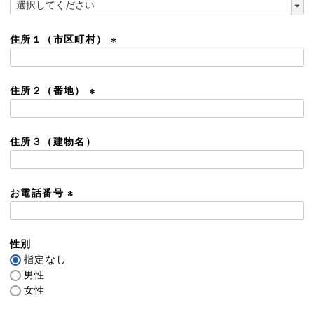
)
(
必
須
住所１（市区町村）
)
(
必
須
住所２（番地）
)
(
必
須
住所３（建物名）
)
お電話番号
(
必
須
性別
)
指定なし
男性
女性