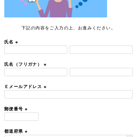
下記の内容をご入力の上、お進みください。
氏名
(
必
須
氏名（フリガナ）
)
(
必
須
Ｅメールアドレス
)
(
必
須
郵便番号
)
(
必
須
都道府県