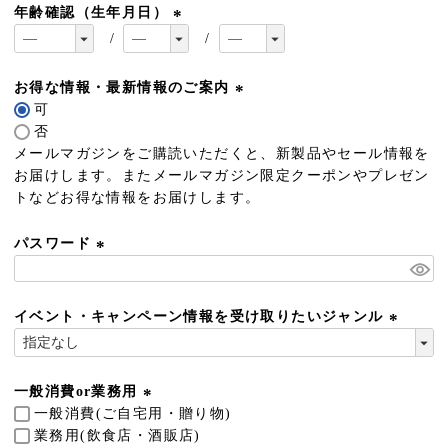
年齢確認（生年月日）
(
必
須
お得な情報・最新情報のご案内
)
可
(
否
必
メールマガジンをご購読いただくと、新製品やセール情報を
須
お届けします。またメールマガジン限定クーポンやプレゼン
)
トなどお得な情報をお届けします。
パスワード
(
必
須
イベント・キャンペーン情報を受け取りたいジャンル
)
(
必
須
一般消費or業務用
)
一般消費(ご自宅用・贈り物)
(
業務用(飲食店・酒販店)
必