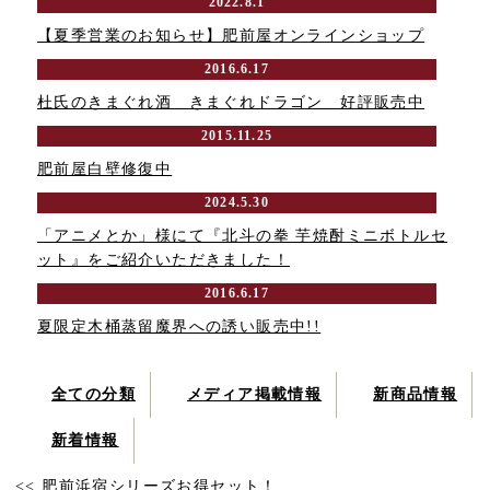
2022.8.1
【夏季営業のお知らせ】肥前屋オンラインショップ
2016.6.17
杜氏のきまぐれ酒 きまぐれドラゴン 好評販売中
2015.11.25
肥前屋白壁修復中
2024.5.30
「アニメとか」様にて『北斗の拳 芋焼酎ミニボトルセ
ット』をご紹介いただきました！
2016.6.17
夏限定木桶蒸留魔界への誘い販売中!!
全ての分類
メディア掲載情報
新商品情報
新着情報
<< 肥前浜宿シリーズお得セット！