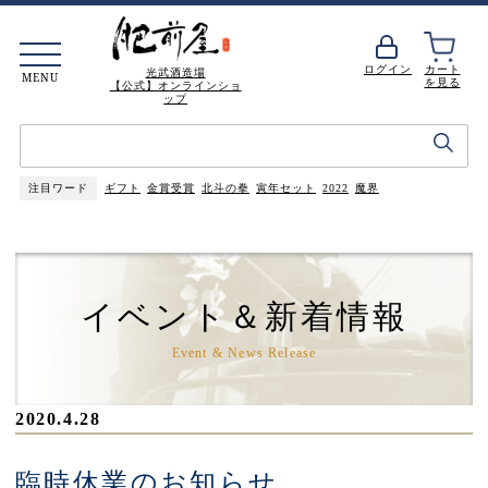
ログイン
カート
光武酒造場
MENU
を見る
【公式】オンラインショ
ップ
注目ワード
ギフト
金賞受賞
北斗の拳
寅年セット
2022
魔界
イベント＆新着情報
Event & News Release
2020.4.28
臨時休業のお知らせ_