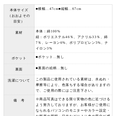
■横幅…47cm■縦幅…67cm
本体サイズ
（おおよその
目安）
本体：綿100%
素材
紐：ポリエステル46％、アクリル33％、綿
7％、レーヨン6%、ポリプロピレン5%、ナ
イロン3%
■ポケット…無し
ポケット
■裏面の絵柄…無し
裏面
この製品に使用されている素材は、水ぬれ・
洗濯について
摩擦等により、色落ちする場合がありますの
で、ご使用の際にはご注意下さい。
※商品写真はできる限り実物の色に近づける
備 考
よう努力しておりますが、お客様がご使用に
なられるパソコンのモニターやカラー設定・