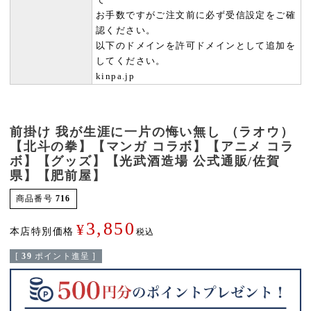
お手数ですがご注文前に必ず受信設定をご確
認ください。
以下のドメインを許可ドメインとして追加を
してください。
kinpa.jp
前掛け 我が生涯に一片の悔い無し （ラオウ）
【北斗の拳】【マンガ コラボ】【アニメ コラ
ボ】【グッズ】【光武酒造場 公式通販/佐賀
県】【肥前屋】
商品番号
716
3,850
¥
本店特別価格
税込
[
39
ポイント進呈 ]