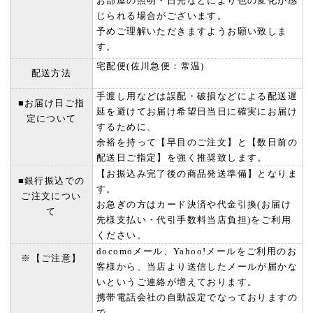
お部屋の照明・日光などにより色の変化が感
じられる場合がございます。
予めご理解いただきますようお願い致しま
す。
宅配便(佐川急便：常温)
配送方法
手渡し用などは誤配・破損などによる配送遅
■お届け日ご指
延を避けてお届け希望日当日に確実にお届け
定について
するために、
余裕を持って【早目のご注文】と【数日前の
配送日ご指定】を強く推奨致します。
【お振込み完了後の商品発送準備】となりま
■銀行振込での
す。
ご注文につい
お急ぎの方はカード決済や代金引換(お届け
て
先様支払い・代引手数料当店負担)をご利用
ください。
docomoメール、Yahoo!メールをご利用のお
※【ご注意】
客様から、当店より送信したメールが届かな
いというご連絡が増えております。
携帯電話会社の自動設定でなっておりますの
で