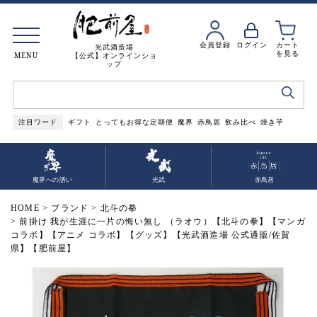
会員登録
ログイン
カート
光武酒造場
を見る
MENU
【公式】オンラインショ
ップ
注目ワード
ギフト
とってもお得な定期便
魔界
赤鳥居
飲み比べ
焼き芋
魔界への誘い
光武
赤鳥居
HOME
ブランド
北斗の拳
前掛け 我が生涯に一片の悔い無し （ラオウ）【北斗の拳】【マンガ
コラボ】【アニメ コラボ】【グッズ】【光武酒造場 公式通販/佐賀
県】【肥前屋】