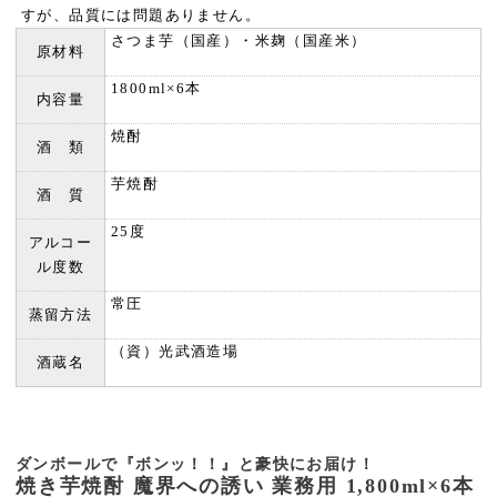
すが、品質には問題ありません。
さつま芋（国産）・米麹（国産米）
原材料
1800ml×6本
内容量
焼酎
酒 類
芋焼酎
酒 質
25度
アルコー
ル度数
常圧
蒸留方法
（資）光武酒造場
酒蔵名
ダンボールで『ボンッ！！』と豪快にお届け！
焼き芋焼酎 魔界への誘い 業務用 1,800ml×6本