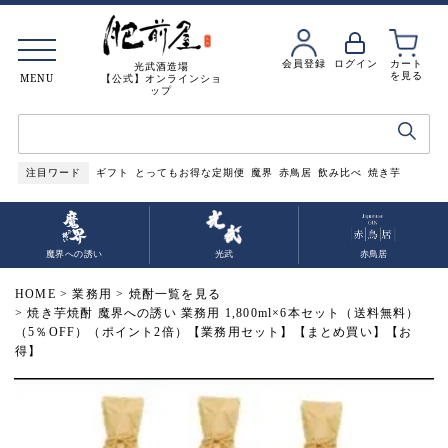
会員登録
ログイン
カート
光武酒造場
を見る
MENU
【公式】オンラインショ
ップ
注目ワード
ギフト
とってもお得な定期便
魔界
赤鳥居
飲み比べ
焼き芋
魔界への誘い
光武
赤鳥居
HOME
業務用
焼酎一覧を見る
焼き芋焼酎 魔界への誘い 業務用 1,800ml×6本セット（送料無料）
（5％OFF）（ポイント2倍）【業務用セット】【まとめ買い】【お
得】