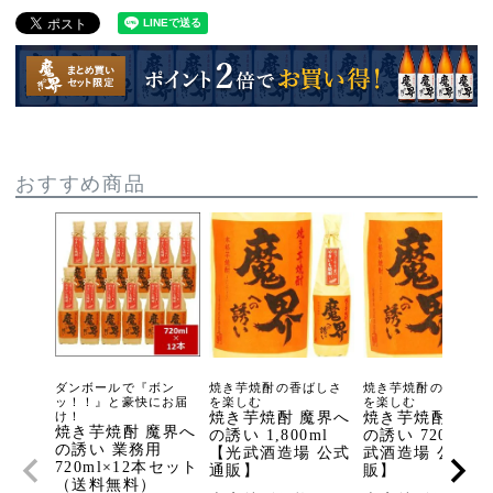
おすすめ商品
ダンボールで『ボン
焼き芋焼酎の香ばしさ
焼き芋焼酎の香ばし
ッ！！』と豪快にお届
を楽しむ
を楽しむ
け！
焼き芋焼酎 魔界へ
焼き芋焼酎 魔界
焼き芋焼酎 魔界へ
の誘い 1,800ml
の誘い 720ml 
の誘い 業務用
【光武酒造場 公式
武酒造場 公式通
720ml×12本セット
通販】
販】
（送料無料）