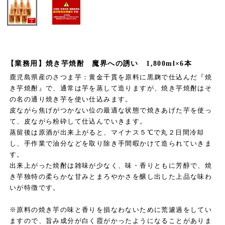
【業務用】焼き芋焼酎 魔界への誘い 1,800ml×6本
鹿児島県産のさつま芋：黄金千貫を原料に黒麹で仕込んだ『焼
き芋焼酎』で、通常は芋を蒸して造りますが、焼き芋焼酎はそ
の名の通り焼き芋を使い仕込みます。
皮ながら焦げがつかない位の最適な状態で焼きあげた芋を使っ
て、皮ながら粉砕して仕込んでいきます。
蒸留後は原酒が出来上がると、マイナス５℃で丸２日間冷却
し、手作業で油分などを取り除き手間暇かけて造られていきま
す。
出来上がった焼酎は雑味が少なく、味・香りともに芳醇で、焼
き芋独特の柔らかな甘みとまろやかさを醸し出した上品な味わ
いが特徴です。
※原料の焼き芋の味と香りを損なわないために荒濾過をしてい
ますので、旨み成分が白く霞がかったようになることがありま