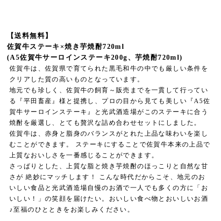
【送料無料】
佐賀牛ステーキ×焼き芋焼酎720ml
(A5佐賀牛サーロインステーキ200g、芋焼酎720ml)
佐賀牛は、佐賀県で育てられた黒毛和牛の中でも厳しい条件を
クリアした質の高いものとなっています。
地元でも珍しく、佐賀牛の飼育～販売までを一貫して行ってい
る『平田畜産』様と提携し、プロの目から見ても美しい『A5佐
賀牛サーロインステーキ』と光武酒造場がこのステーキに合う
焼酎を厳選し、とても贅沢な詰め合わせセットにしました。
佐賀牛は、赤身と脂身のバランスがとれた上品な味わいを楽し
むことができます。 ステーキにすることで佐賀牛本来の上品で
上質なおいしさを一番感じることができます。
さっぱりとした、上質な脂と焼き芋焼酎のほっこりと自然な甘
さが 絶妙にマッチします！ こんな時代だからこそ、地元のお
いしい食品と光武酒造場自慢のお酒で一人でも多くの方に「お
いしい！」の笑顔を届けたい。おいしい食べ物とおいしいお酒
♪至福のひとときをお楽しみください。