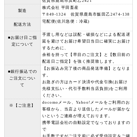
佐賀県鹿島市浜町乙2421
株式会社 平田畜産
製造
〒849-1324 佐賀県鹿島市飯田乙2474-138
宅配便(佐川急便：冷蔵)
配送方法
手渡し用などは誤配・破損などによる配送遅
■お届け日ご指
延を避けてお届け希望日当日に確実にお届け
定について
するために、
余裕を持って【早目のご注文】と【数日前の
配送日ご指定】を強く推奨致します。
【お振込み完了後の商品発送準備】となりま
■銀行振込での
す。
ご注文につい
お急ぎの方はカード決済や代金引換(お届け
て
先様支払い・代引手数料当店負担)をご利用
ください。
docomoメール、Yahoo!メールをご利用のお
※【ご注意】
客様から、当店より送信したメールが届かな
いというご連絡が増えております。
携帯電話会社の自動設定でなっておりますの
で
お手数ですがご注文前に必ず受信設定をご確