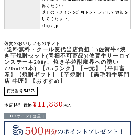
認ください。
以下のドメインを許可ドメインとして追加を
してください。
kinpa.jp
佐賀のおいしいものギフト
(送料無料・クール便代当店負担！)佐賀牛×焼
き芋焼酎セット(同梱不可商品)(佐賀牛サーロイ
ンステーキ200g、焼き芋焼酎魔界への誘い
720ml×1本）【A5ランク】【中元】【平田畜
産】【焼酎ギフト】【芋焼酎】【黒毛和牛専門
店 牛匠】【おすすめ】
商品番号
54275
11,880
¥
本店特別価格
税込
[
119
ポイント進呈 ]