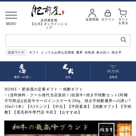
会員登録
ログイン
カート
光武酒造場
を見る
MENU
【公式】オンラインショ
ップ
注目ワード
ギフト
とってもお得な定期便
魔界
赤鳥居
飲み比べ
焼き芋
魔界への誘い
光武
赤鳥居
HOME
肥前屋の定番ギフト
焼酎ギフト
(送料無料・クール便代当店負担！)佐賀牛×焼き芋焼酎セット(同梱
不可商品)(佐賀牛サーロインステーキ200g、焼き芋焼酎魔界への誘い7
20ml×1本）【A5ランク】【中元】【平田畜産】【焼酎ギフト】【芋焼
酎】【黒毛和牛専門店 牛匠】【おすすめ】