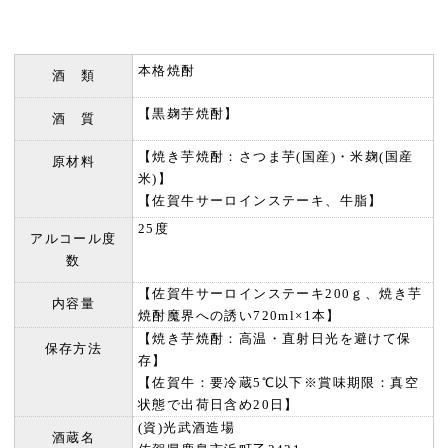
本格焼酎
酒 類
【黒麹芋焼酎】
酒 質
【焼き芋焼酎：さつま芋(国産)・米麹(国産
原材料
米)】
【佐賀牛サーロインステーキ、牛脂】
25度
アルコール度
数
【佐賀牛サーロインステーキ200ｇ、焼き芋
内容量
焼酎魔界への誘い720ml×1本】
【焼き芋焼酎：高温・直射日光を避けて保
保存方法
存】
【佐賀牛：要冷蔵5℃以下※賞味期限：真空
状態で出荷日含め20日】
(資)光武酒造場
酒蔵名