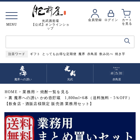
会員登録
ログイン
カート
光武酒造場
を見る
MENU
【公式】オンラインショ
ップ
注目ワード
ギフト
とってもお得な定期便
魔界
赤鳥居
飲み比べ
焼き芋
魔界への誘い
光武
赤鳥居
HOME
業務用
焼酎一覧を見る
裏 魔界への誘い かめ壺貯蔵 1,800ml×6本（送料無料・5％OFF）
【飲食店・酒販店様限定 販売酒 業務用セット】