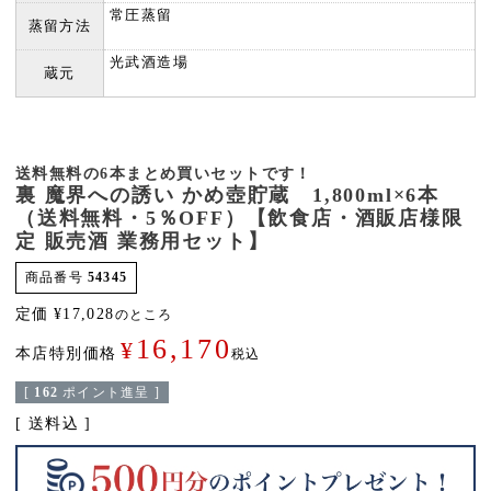
常圧蒸留
蒸留方法
光武酒造場
蔵元
送料無料の6本まとめ買いセットです！
裏 魔界への誘い かめ壺貯蔵 1,800ml×6本
（送料無料・5％OFF）【飲食店・酒販店様限
定 販売酒 業務用セット】
商品番号
54345
定価
¥
17,028
のところ
16,170
¥
本店特別価格
税込
[
162
ポイント進呈 ]
送料込