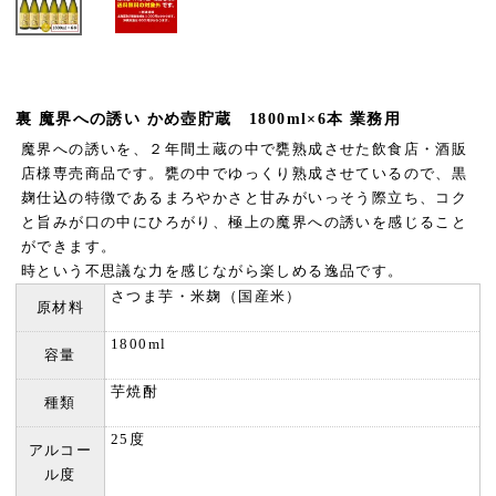
裏 魔界への誘い かめ壺貯蔵 1800ml×6本 業務用
魔界への誘いを、２年間土蔵の中で甕熟成させた飲食店・酒販
店様専売商品です。甕の中でゆっくり熟成させているので、黒
麹仕込の特徴であるまろやかさと甘みがいっそう際立ち、コク
と旨みが口の中にひろがり、極上の魔界への誘いを感じること
ができます。
時という不思議な力を感じながら楽しめる逸品です。
さつま芋・米麹（国産米）
原材料
1800ml
容量
芋焼酎
種類
25度
アルコー
ル度