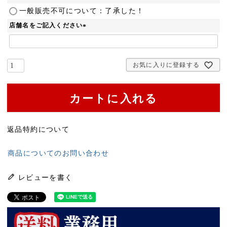
(
一般販売不可について：了承した！
必
店舗名をご記入ください
須
(
)
必
須
お気に入りに登録する
)
カートに入れる
返品特約について
商品についてのお問い合わせ
レビューを書く