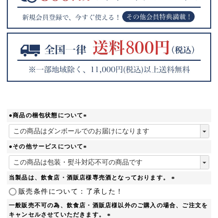
●商品の梱包状態について
(
必
須
●その他サービスについて
)
(
必
須
当製品は、飲食店・酒販店様専売酒となっております。
)
(
販売条件について：了承した！
必
一般販売不可の為、飲食店・酒販店様以外のご購入の場合、ご注文を
須
キャンセルさせていただきます。
)