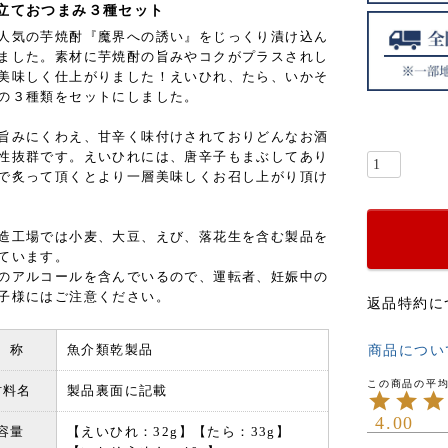
立ておつまみ３種セット
人気の芋焼酎『魔界への誘い』をじっくり漬け込ん
ました。素材に芋焼酎の旨みやコクがプラスされし
美味しく仕上がりました！えいひれ、たら、いかそ
の３種類をセットにしました。
旨みにくわえ、甘辛く味付けされておりどんなお酒
性抜群です。えいひれには、唐辛子もまぶしてあり
で炙って頂くとより一層美味しくお召し上がり頂け
造工場では小麦、大豆、えび、落花生を含む製品を
ています。
のアルコールを含んでいるので、運転者、妊娠中の
子様にはご注意ください。
返品特約に
 称
魚介類乾製品
商品につい
材料名
製品裏面に記載
4.00
容量
【えいひれ：32g】【たら：33g】