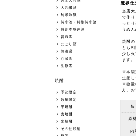
純米大吟醸
魔界仕
大吟醸酒
当店大
純米吟醸
で作り
純米酒・特別純米酒
っとり
うめん
特別本醸造酒
普通酒
焼酎の
にごり酒
とも相
無濾過
少し火
貯蔵酒
ます。
生原酒
※本製
生産し
焼酎
※微量
方、お
季節限定
数量限定
名
芋焼酎
麦焼酎
原
米焼酎
その他焼酎
内
原酒