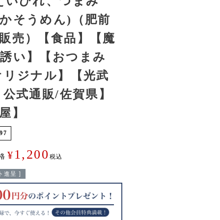
えいひれ、つまみ
かそうめん)（肥前
販売）【食品】【魔
の誘い】【おつまみ
オリジナル】【光武
 公式通販/佐賀県】
屋】
97
1,200
¥
格
税込
進呈 ]