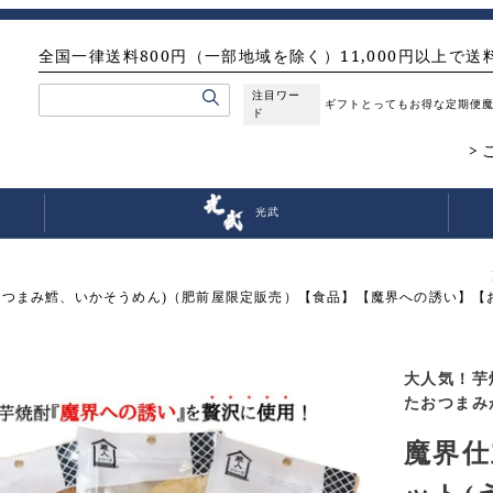
全国一律送料800円（一部地域を除く）11,000円以上で送
注目ワー
ギフト
とってもお得な定期便
ド
光武
つまみ鱈、いかそうめん)（肥前屋限定販売）【食品】【魔界への誘い】【お
大人気！芋
たおつまみ
魔界仕