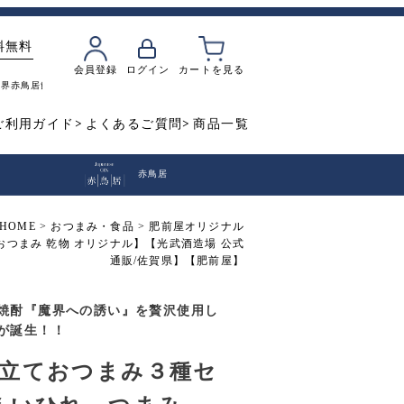
料無料
会員登録
ログイン
カートを見る
魔界
赤鳥居
飲み比べ
焼き芋
ご利用ガイド
よくあるご質問
商品一覧
赤鳥居
HOME
おつまみ・食品
肥前屋オリジナル
つまみ 乾物 オリジナル】【光武酒造場 公式
通販/佐賀県】【肥前屋】
焼酎『魔界への誘い』を贅沢使用し
が誕生！！
立ておつまみ３種セ