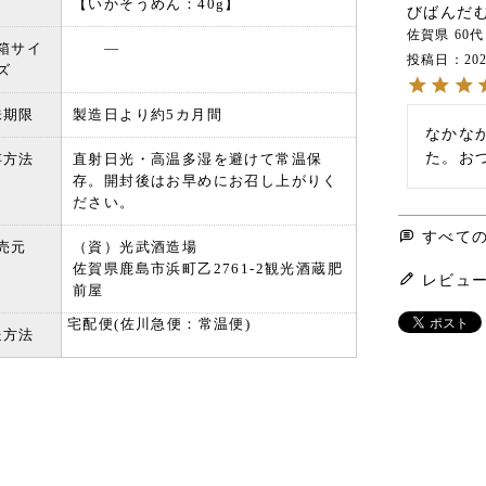
【いかそうめん：40g】
びばんだ
佐賀県
60代
箱サイ
―
投稿日
202
ズ
味期限
製造日より約5カ月間
なかな
た。お
存方法
直射日光・高温多湿を避けて常温保
存。開封後はお早めにお召し上がりく
ださい。
すべて
売元
（資）光武酒造場
佐賀県鹿島市浜町乙2761-2観光酒蔵肥
レビュ
前屋
宅配便(佐川急便：常温便)
送方法