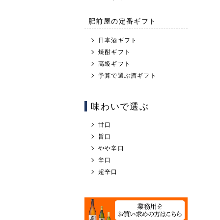
肥前屋の定番ギフト
日本酒ギフト
焼酎ギフト
高級ギフト
予算で選ぶ酒ギフト
味わいで選ぶ
甘口
旨口
やや辛口
辛口
超辛口