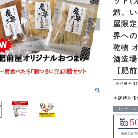
ット(
鱈、い
屋限定
界へ
乾物 
酒造場
【肥前
商品番号
94
本店特別価
[
12
ポイント