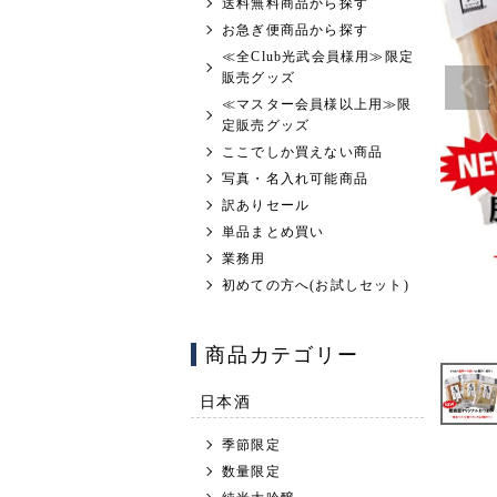
送料無料商品から探す
お急ぎ便商品から探す
≪全Club光武会員様用≫限定
販売グッズ
≪マスター会員様以上用≫限
定販売グッズ
ここでしか買えない商品
写真・名入れ可能商品
訳ありセール
単品まとめ買い
業務用
初めての方へ(お試しセット)
商品カテゴリー
日本酒
季節限定
数量限定