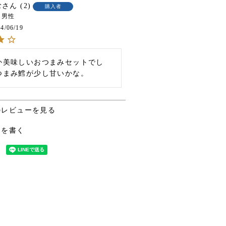
む
2
購入者
男性
4/06/19
か美味しいおつまみセットでし
つまみ鱈が少し甘いかな。
のレビューを見る
ーを書く