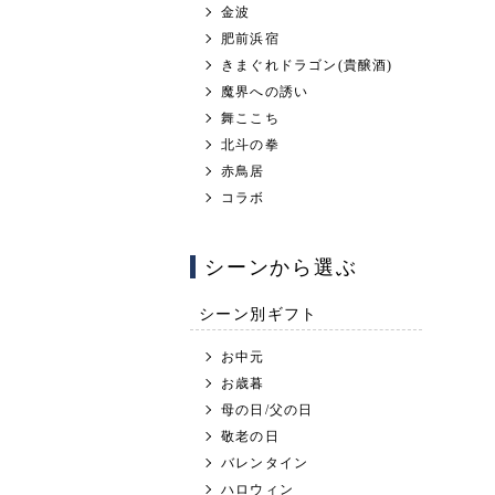
金波
肥前浜宿
きまぐれドラゴン(貴醸酒)
魔界への誘い
舞ここち
北斗の拳
赤鳥居
コラボ
シーンから選ぶ
シーン別ギフト
お中元
お歳暮
母の日/父の日
敬老の日
バレンタイン
ハロウィン