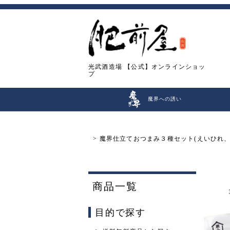
光武酒造場
【公式】オンラインショッ
プ
魔界への誘い
魔界仕立ておつまみ３種セット(えいひれ、
商品一覧
目的で探す