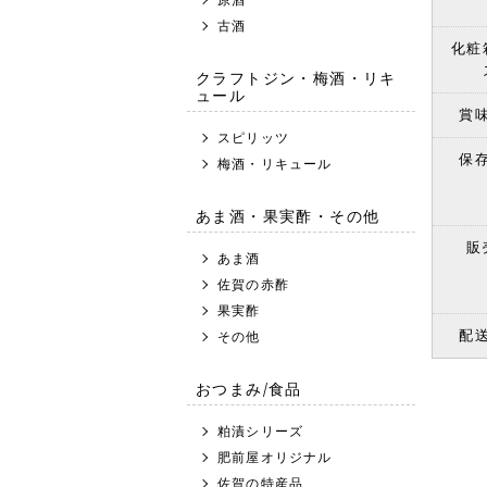
古酒
化粧
クラフトジン・梅酒・リキ
ュール
賞
スピリッツ
保
梅酒・リキュール
あま酒・果実酢・その他
販
あま酒
佐賀の赤酢
果実酢
配
その他
おつまみ/食品
粕漬シリーズ
肥前屋オリジナル
佐賀の特産品