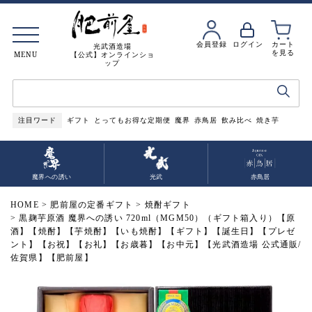
会員登録
ログイン
カート
光武酒造場
を見る
MENU
【公式】オンラインショ
ップ
注目ワード
ギフト
とってもお得な定期便
魔界
赤鳥居
飲み比べ
焼き芋
魔界への誘い
光武
赤鳥居
HOME
肥前屋の定番ギフト
焼酎ギフト
黒麹芋原酒 魔界への誘い 720ml（MGM50）（ギフト箱入り）【原
酒】【焼酎】【芋焼酎】【いも焼酎】【ギフト】【誕生日】【プレゼ
ント】【お祝】【お礼】【お歳暮】【お中元】【光武酒造場 公式通販/
佐賀県】【肥前屋】