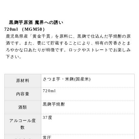
黒麹芋原酒 魔界への誘い
720ml （MGM50）
鹿児島県産「黄金千貫」を原料に、黒麹で仕込んだ芋焼酎の原
酒です。また、甕にて貯蔵することにより、特有の芳香さとま
ろやかな口あたりが特徴です。ロックやストレートでお楽しみ
下さい。
さつま芋・米麹(国産米)
原材料
720ml
内容量
黒麹芋焼酎
酒類
37度
アルコール度
数
常圧