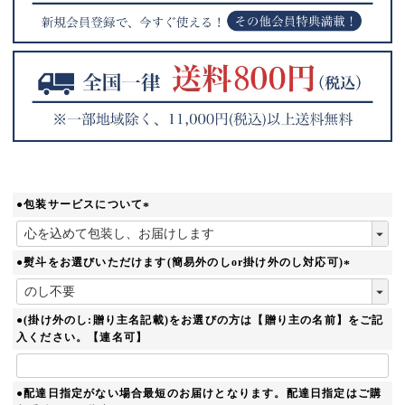
●包装サービスについて
(
必
須
●熨斗をお選びいただけます(簡易外のしor掛け外のし対応可)
)
(
必
須
●(掛け外のし:贈り主名記載)をお選びの方は【贈り主の名前】をご記
)
入ください。【連名可】
●配達日指定がない場合最短のお届けとなります。配達日指定はご購