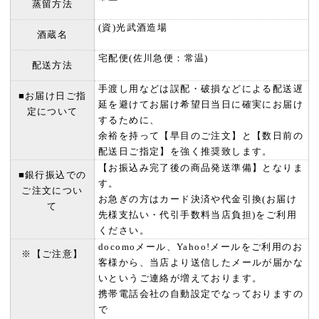
蒸留方法
(資)光武酒造場
酒蔵名
宅配便(佐川急便：常温)
配送方法
手渡し用などは誤配・破損などによる配送遅
■お届け日ご指
延を避けてお届け希望日当日に確実にお届け
定について
するために、
余裕を持って【早目のご注文】と【数日前の
配送日ご指定】を強く推奨致します。
【お振込み完了後の商品発送準備】となりま
■銀行振込での
す。
ご注文につい
お急ぎの方はカード決済や代金引換(お届け
て
先様支払い・代引手数料当店負担)をご利用
ください。
docomoメール、Yahoo!メールをご利用のお
※【ご注意】
客様から、当店より送信したメールが届かな
いというご連絡が増えております。
携帯電話会社の自動設定でなっておりますの
で