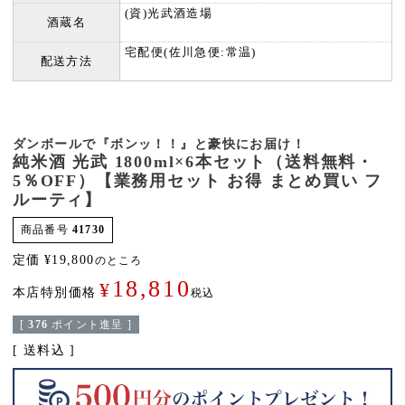
(資)光武酒造場
酒蔵名
宅配便(佐川急便:常温)
配送方法
ダンボールで『ボンッ！！』と豪快にお届け！
純米酒 光武 1800ml×6本セット（送料無料・
5％OFF）【業務用セット お得 まとめ買い フ
ルーティ】
商品番号
41730
定価
¥
19,800
のところ
18,810
¥
本店特別価格
税込
[
376
ポイント進呈 ]
送料込