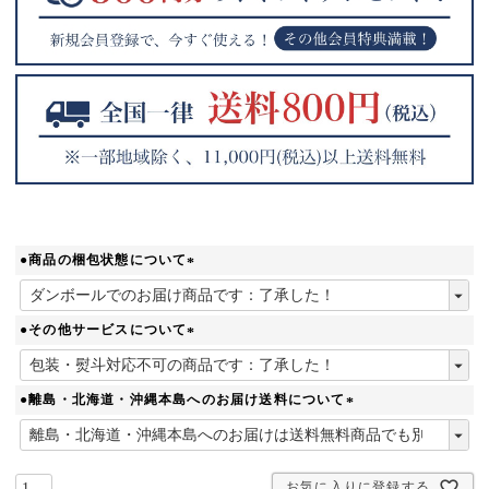
●商品の梱包状態について
(
必
須
●その他サービスについて
)
(
必
須
●離島・北海道・沖縄本島へのお届け送料について
)
(
必
須
お気に入りに登録する
)