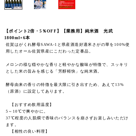
【ポイント2倍・5％OFF】【業務用】純米酒 光武
1800ml×6本
佐賀はがくれ酵母SAWA-1と県産酒造好適米さがの華を100%使
用したオール佐賀県産にこだわった定番品。
メロンの様な穏やかな香りと軽やかな酸味が特徴で、スッキリ
とした米の旨みを感じる「芳醇軽快」な純米酒。
酵母由来の香りの特徴を最大限に引き出すため、あえて13%
（原酒）に設定してあります。
【おすすめ飲用温度】
5～10℃で爽やかに。
37℃程度の人肌燗で香味のバランスを崩さずお楽しみいただけ
ます。
【相性の良い料理】