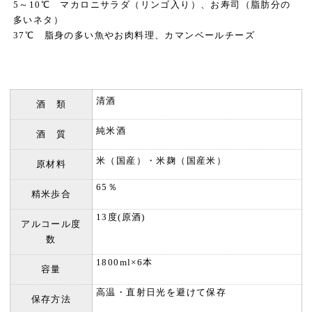
5～10℃ マカロニサラダ（リンゴ入り）、お寿司（脂肪分の
多いネタ）
37℃ 脂身の多い魚やお肉料理、カマンベールチーズ
清酒
酒 類
純米酒
酒 質
米（国産）・米麹（国産米）
原材料
65％
精米歩合
13度(原酒)
アルコール度
数
1800ml×6本
容量
高温・直射日光を避けて保存
保存方法