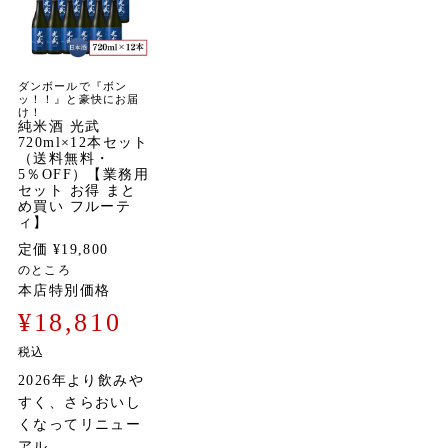
ダンボールで『ボン
ッ！！』と豪快にお届
け！
純米酒 光武
720ml×12本セット
（送料無料・
5％OFF）【業務用
セット お得 まと
め買い フルーテ
ィ】
定価
¥
19,800
のところ
本店特別価格
¥
18,810
税込
2026年より飲みや
すく、さらおいし
くなってリニュー
アル