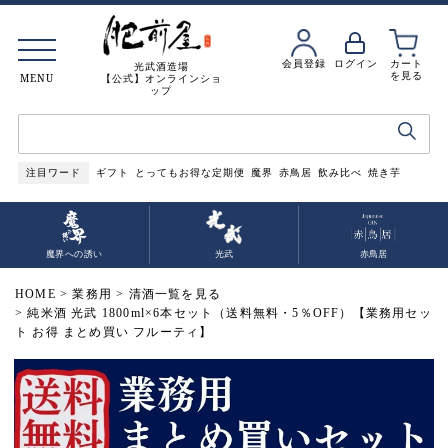
会員登録
ログイン
カート
光武酒造場
を見る
MENU
【公式】オンラインショ
ップ
注目ワード
ギフト
とってもお得な定期便
魔界
赤鳥居
飲み比べ
焼き芋
魔界への誘い
光武
赤鳥居
HOME
業務用
清酒一覧を見る
純米酒 光武 1800ml×6本セット（送料無料・5％OFF）【業務用セッ
ト お得 まとめ買い フルーティ】