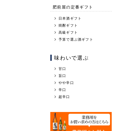
肥前屋の定番ギフト
日本酒ギフト
焼酎ギフト
高級ギフト
予算で選ぶ酒ギフト
味わいで選ぶ
甘口
旨口
やや辛口
辛口
超辛口