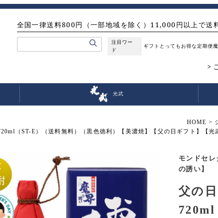
全国一律送料800円（一部地域を除く）11,000円以上で送
注目ワー
ギフト
とってもお得な定期便
ド
光武
HOME
 720ml（ST-E）（送料無料）（黒色徳利）【美濃焼】【父の日ギフト】【
モンドセレ
の誘い】
父の日
720m