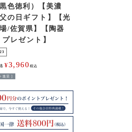
黒色徳利）【美濃
父の日ギフト】【光
場/佐賀県】【陶器
 プレゼント】
23
3,960
¥
格
税込
進呈 ]