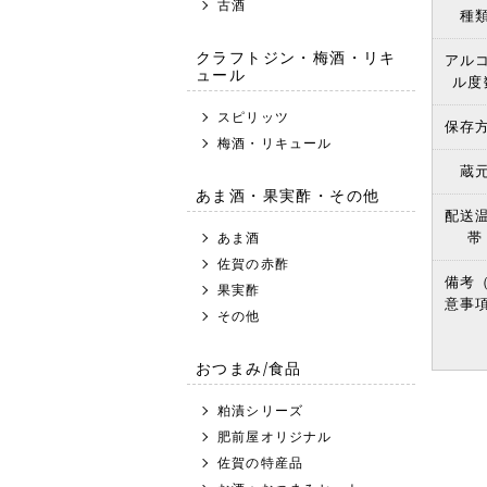
古酒
種
クラフトジン・梅酒・リキ
アル
ュール
ル度
スピリッツ
保存
梅酒・リキュール
蔵
あま酒・果実酢・その他
配送
帯
あま酒
佐賀の赤酢
備考
果実酢
意事
その他
おつまみ/食品
粕漬シリーズ
肥前屋オリジナル
佐賀の特産品