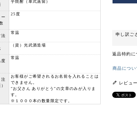
芋焼酎（単式蒸留）
類
25度
コー
数
常温
申し訳ご
方法
（資）光武酒造場
元
返品特約に
常温
温度
商品につい
お客様がご希望されるお名前を入れることは
（注
できません。
レビュ
項）
”お父さん ありがとう”の文章のみが入りま
す。
※１０００本の数量限定です。