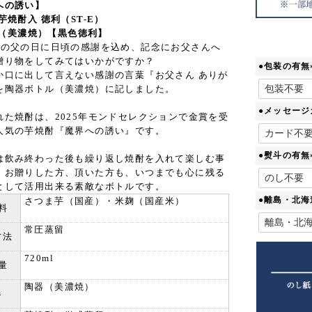
への誘い】
芋焼酎入 徳利（ST-E）
l （美濃焼）【黒色徳利】
度の父の日に日頃の感謝を込め、記念にお父さんへ
贈り物をしてみてはいかがですか？
●包装の有無
か口に出して言えない感謝の言葉『お父さん ありが
を陶器ボトル（美濃焼）に記しました。
●メッセージ
れた焼酎は、2025年モンドセレクションで金賞を受
人気の芋焼酎『魔界への誘い』です。
●熨斗の有無
は飲み終わった後も繰り返し焼酎を入れて楽しむ事
、お贈りした方、頂いた方も、いつまでも心に残る
として活用出来る素敵なボトルです。
●離島・北
さつま芋（国産）・米麹（国産米）
料
常圧蒸留
方法
720ml
量
陶器（美濃焼）
器