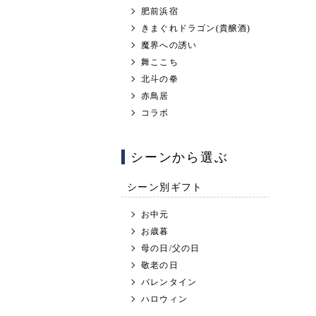
肥前浜宿
きまぐれドラゴン(貴醸酒)
魔界への誘い
舞ここち
北斗の拳
赤鳥居
コラボ
シーンから選ぶ
シーン別ギフト
お中元
お歳暮
母の日/父の日
敬老の日
バレンタイン
ハロウィン