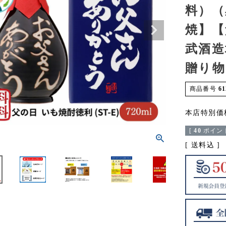
料）（
焼】【
武酒造
贈り物
商品番号
61
本店特別価
[
40
ポイント
送料込