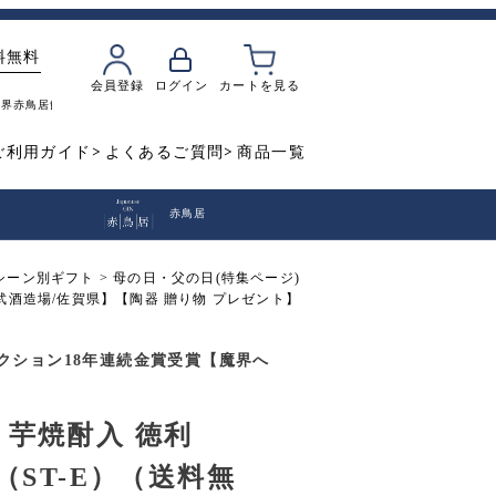
料無料
会員登録
ログイン
カートを見る
魔界
赤鳥居
飲み比べ
焼き芋
ご利用ガイド
よくあるご質問
商品一覧
赤鳥居
シーン別ギフト
母の日・父の日(特集ページ)
光武酒造場/佐賀県】【陶器 贈り物 プレゼント】
クション18年連続金賞受賞【魔界へ
 芋焼酎入 徳利
l（ST-E）（送料無