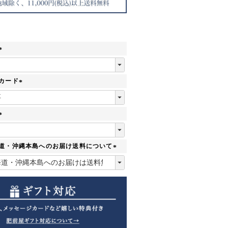
(
必
須
カード
)
(
必
須
)
(
必
須
海道・沖縄本島へのお届け送料について
)
(
必
須
)