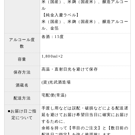
米（国産）、米麹（国産米）、醸造アルコー
ル
【純金入慶ラベル】
米（国産）、米麹（国産米）、醸造アルコー
ル、金箔
各酒：15度
アルコール度
数
1,800ml×2
容量
高温・直射日光を避けて保存
保存方法
(資)光武酒造場
酒蔵名
宅配便(常温)
配送方法
手渡し用などは誤配・破損などによる配送遅
■お届け日ご指
延を避けてお届け希望日当日に確実にお届け
定について
するために、
余裕を持って【早目のご注文】と【数日前の
配送日ご指定】を強く推奨致します。