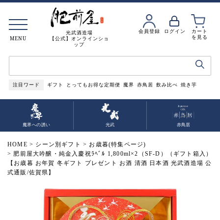
会員登録
ログイン
カート
光武酒造場
を見る
MENU
【公式】オンラインショ
ップ
注目ワード
ギフト
とってもお得な定期便
魔界
赤鳥居
飲み比べ
焼き芋
魔界への誘い
光武
赤鳥居
HOME
シーン別ギフト
お歳暮(特集ページ)
肥前屋大吟醸・純金入慶祝ﾗﾍﾞﾙ 1,800ml×2（SF-D）（ギフト箱入）
【お歳暮 お年賀 冬ギフト プレゼント お酒 清酒 日本酒 光武酒造場 公
式通販/佐賀県】