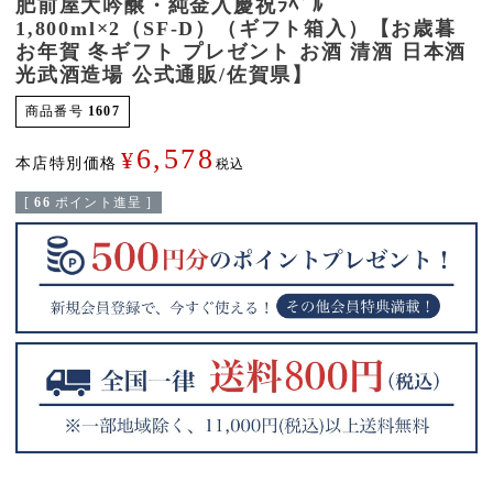
肥前屋大吟醸・純金入慶祝ﾗﾍﾞﾙ
1,800ml×2（SF-D）（ギフト箱入）【お歳暮
お年賀 冬ギフト プレゼント お酒 清酒 日本酒
光武酒造場 公式通販/佐賀県】
商品番号
1607
6,578
¥
本店特別価格
税込
[
66
ポイント進呈 ]