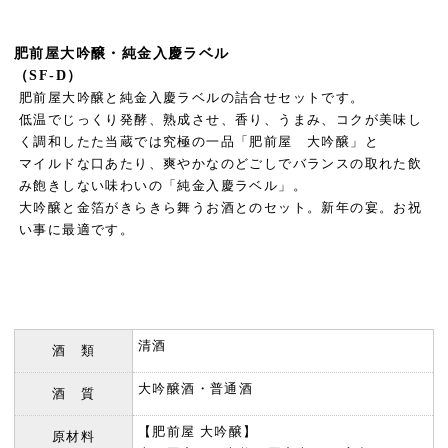
肥前屋大吟醸・純金入慶ラベル
（SF-D）
肥前屋大吟醸と純金入慶ラベルの詰合せセットです。
低温でじっくり発酵、熟成させ、香り、うまみ、コクが美味し
く調和したた当蔵では究極の一品「肥前屋 大吟醸」と
マイルドな口あたり、爽やかなのどごしでバランスの取れた飲
み飽きしない味わいの「純金入慶ラベル」。
大吟醸と金箔がきらきら舞うお酒とのセット。新年の宴。お祝
い事に最適です。
清酒
酒 類
大吟醸酒・普通酒
酒 質
【肥前屋 大吟醸】
原材料