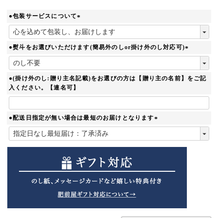
●包装サービスについて
(
必
須
●熨斗をお選びいただけます(簡易外のしor掛け外のし対応可)
)
(
必
須
●(掛け外のし:贈り主名記載)をお選びの方は【贈り主の名前】をご記
)
入ください。【連名可】
●配送日指定が無い場合は最短のお届けとなります
(
必
須
)