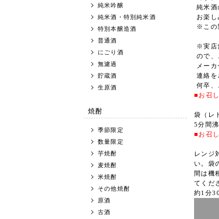
純米吟醸
純米酒
お楽し
純米酒・特別純米酒
※この
特別本醸造酒
普通酒
※実店
にごり酒
ので、
無濾過
メーカ
連絡を
貯蔵酒
何卒、
生原酒
■お召
焼酎
袋（レ
5分間
季節限定
■お召
数量限定
芋焼酎
レンジ
い。袋
麦焼酎
間は機
米焼酎
てくだ
その他焼酎
約1分3
原酒
古酒