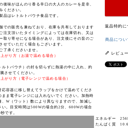
の後味がほんのり香る辛口の大人のカレーを是非、
みください。
製品はレトルトパウチ食品です。
返品特約に
舗での販売も兼ねており、在庫を共有しております
ご注文頂いたタイミングによっては在庫切れ、又は
ー取り寄せになる場合があり、注文後にその旨のご
商品につい
させていただく場合もございます。
ご了承くださいませ。
レビュ
し上がり方（お湯で温める場合）
トルトパウチ）の封を切らずに熱湯の中に入れ、約
沸騰させてください。
し上がり方（電子レンジで温める場合）
対応容器に移し替えてラップをかけて温めてくださ
のまま電子レンジには入れないでく ださい。加熱時
種、W（ワット）数により異なりますので、加減し
さい。目安時間は500Wの場合約2分、600Wの場合
0秒です。
エネルギー 256k
たんぱく質 10.6