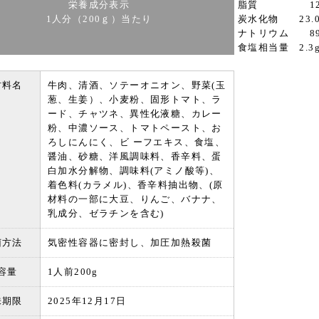
栄養成分表示
脂質 12.
1人分（200ｇ）当たり
炭水化物 23.
ナトリウム 89
食塩相当量 2.3
材料名
牛肉、清酒、ソテーオニオン、野菜(玉
葱、生姜）、小麦粉、固形トマト、ラ
ード、チャツネ、異性化液糖、カレー
粉、中濃ソース、トマトペースト、お
ろしにんにく、ビ ーフエキス、食塩、
醤油、砂糖、洋風調味料、香辛料、蛋
白加水分解物、調味料(アミノ酸等)、
着色料(カラメル)、香辛料抽出物、(原
材料の一部に大豆、りんご、バナナ、
乳成分、ゼラチンを含む)
菌方法
気密性容器に密封し、加圧加熱殺菌
容量
1人前200g
味期限
2025年12月17日