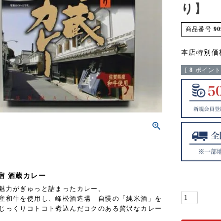
り】
商品番号
90
本店特別価
[
8
ポイント
宿 酒蔵カレー
魅力がぎゅっと詰まったカレー。
産和牛を使用し、峰松酒造場 自慢の「純米酒」を
じっくりコトコト煮込んだコクのある贅沢なカレー