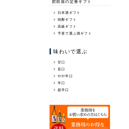
肥前屋の定番ギフト
日本酒ギフト
焼酎ギフト
高級ギフト
予算で選ぶ酒ギフト
味わいで選ぶ
甘口
旨口
やや辛口
辛口
超辛口