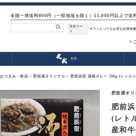
全国一律送料800円（一部地域を除く）11,000円以上で送
注目ワー
ギフト
とってもお得な定期便
ド
光武
おつまみ・食品
肥前屋オリジナル
肥前浜宿 酒蔵カレー 200g (レ
肥前屋オリ
肥前浜
(レト
産和牛