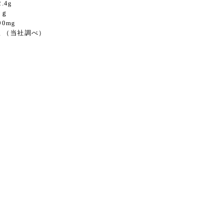
4g
0ｇ
0mg
g （当社調べ）