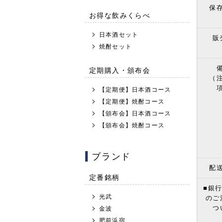
保
お得な飲みくらべ
日本酒セット
販
焼酎セット
定期購入・頒布会
（
【定期便】日本酒コース
【定期便】焼酎コース
【頒布会】日本酒コース
【頒布会】焼酎コース
ブランド
配
定番銘柄
■銀
光武
のご
つ
金波
肥前浜宿