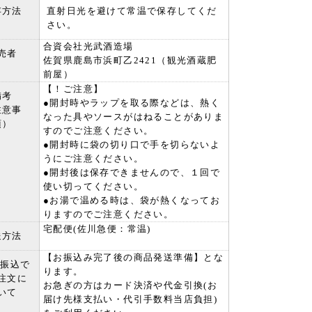
存方法
直射日光を避けて常温で保存してくだ
さい。
合資会社光武酒造場
売者
佐賀県鹿島市浜町乙2421（観光酒蔵肥
前屋）
【！ご注意】
備考
●開封時やラップを取る際などは、熱く
注意事
なった具やソースがはねることがありま
項）
すのでご注意ください。
●開封時に袋の切り口で手を切らないよ
うにご注意ください。
●開封後は保存できませんので、１回で
使い切ってください。
●お湯で温める時は、袋が熱くなってお
りますのでご注意ください。
宅配便(佐川急便：常温)
送方法
【お振込み完了後の商品発送準備】とな
行振込で
ります。
注文に
お急ぎの方はカード決済や代金引換(お
いて
届け先様支払い・代引手数料当店負担)