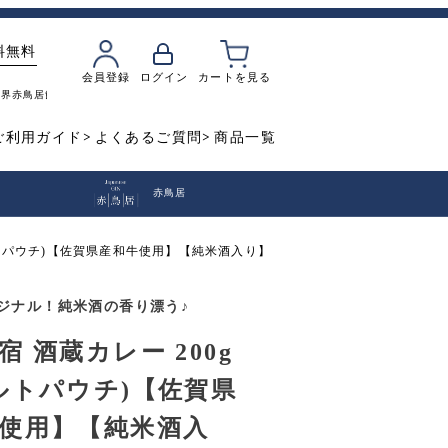
料無料
会員登録
ログイン
カートを見る
魔界
赤鳥居
飲み比べ
焼き芋
ご利用ガイド
よくあるご質問
商品一覧
赤鳥居
トルトパウチ)【佐賀県産和牛使用】【純米酒入り】
ジナル！純米酒の香り漂う♪
宿 酒蔵カレー 200g
ルトパウチ)【佐賀県
使用】【純米酒入