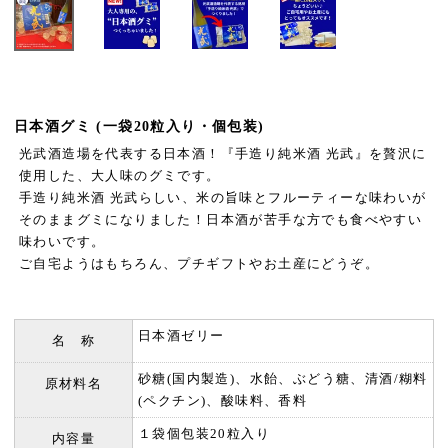
日本酒グミ (一袋20粒入り・個包装)
光武酒造場を代表する日本酒！『手造り純米酒 光武』を贅沢に
使用した、大人味のグミです。
手造り純米酒 光武らしい、米の旨味とフルーティーな味わいが
そのままグミになりました！日本酒が苦手な方でも食べやすい
味わいです。
ご自宅ようはもちろん、プチギフトやお土産にどうぞ。
日本酒ゼリー
名 称
砂糖(国内製造)、水飴、ぶどう糖、清酒/糊料
原材料名
(ペクチン)、酸味料、香料
１袋個包装20粒入り
内容量