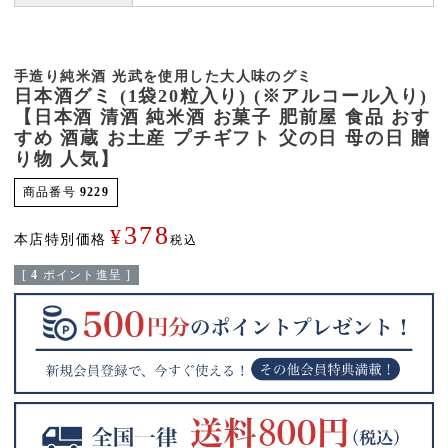
手造り純米酒 光武を使用した大人味のグミ
日本酒グミ (1袋20粒入り) (※アルコール入り)
【日本酒 清酒 純米酒 お菓子 肥前屋 食品 おす
すめ 酒蔵 お土産 プチギフト 父の日 母の日 贈
り物 人気】
商品番号
9229
378
¥
本店特別価格
税込
[
4
ポイント進呈 ]