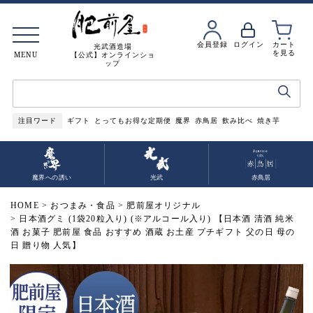
会員登録
ログイン
カート
光武酒造場
を見る
MENU
【公式】オンラインショ
ップ
注目ワード
ギフト
とってもお得な定期便
魔界
赤鳥居
飲み比べ
焼き芋
魔界への誘い
光武
赤鳥居
HOME
おつまみ・食品
肥前屋オリジナル
日本酒グミ (1袋20粒入り) (※アルコール入り) 【日本酒 清酒 純米
酒 お菓子 肥前屋 食品 おすすめ 酒蔵 お土産 プチギフト 父の日 母の
日 贈り物 人気】