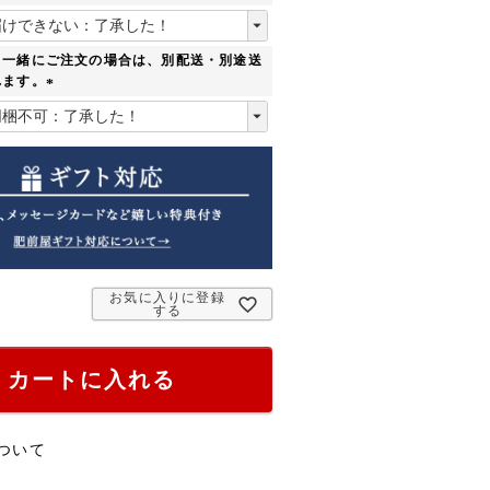
)
(
必
須
と一緒にご注文の場合は、別配送・別途送
)
れます。
(
必
須
)
お気に入りに登録
する
カートに入れる
ついて