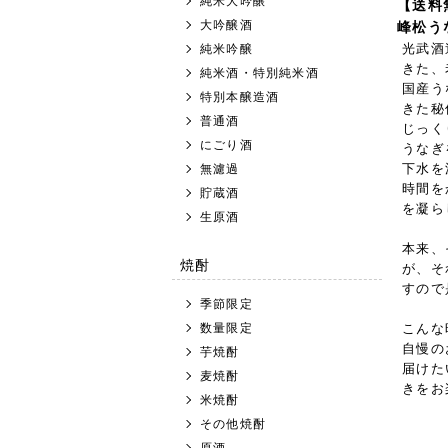
純米大吟醸
【送料
大吟醸酒
峰松う
光武酒
純米吟醸
きた、
純米酒・特別純米酒
国産う
特別本醸造酒
きた秘
普通酒
じっく
にごり酒
うなぎ
下水を
無濾過
時間を
貯蔵酒
を凝ら
生原酒
本来、
焼酎
が、そ
すので
季節限定
数量限定
こんな
自慢の
芋焼酎
届けた
麦焼酎
きをお
米焼酎
その他焼酎
原酒