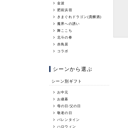
金波
肥前浜宿
きまぐれドラゴン(貴醸酒)
魔界への誘い
舞ここち
北斗の拳
赤鳥居
コラボ
シーンから選ぶ
シーン別ギフト
お中元
お歳暮
母の日/父の日
敬老の日
バレンタイン
ハロウィン