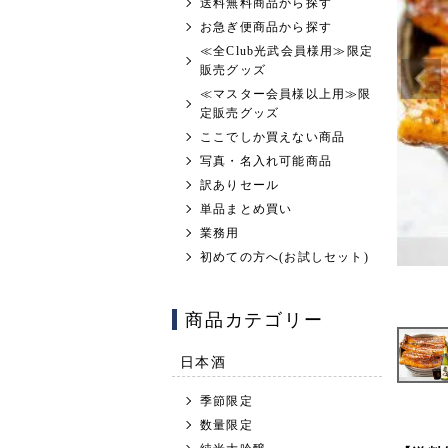
送料無料商品から探す
お急ぎ便商品から探す
≪全Club光武会員様用≫限定
販売グッズ
≪マスター会員様以上用≫限
定販売グッズ
ここでしか買えない商品
写真・名入れ可能商品
訳ありセール
単品まとめ買い
業務用
初めての方へ(お試しセット)
商品カテゴリー
日本酒
季節限定
数量限定