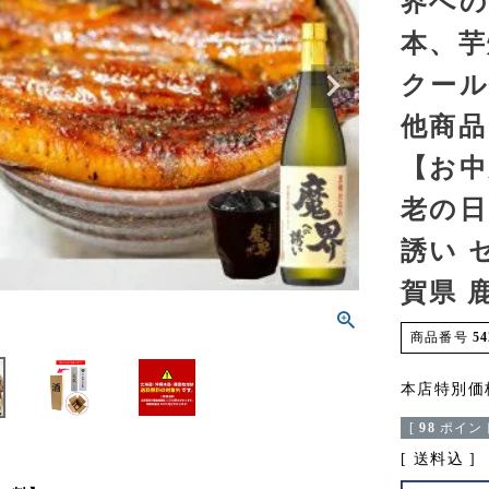
界への
本、芋焼
クール
他商品
【お中
老の日
誘い 
賀県 
商品番号
54
本店特別価
[
98
ポイント
送料込