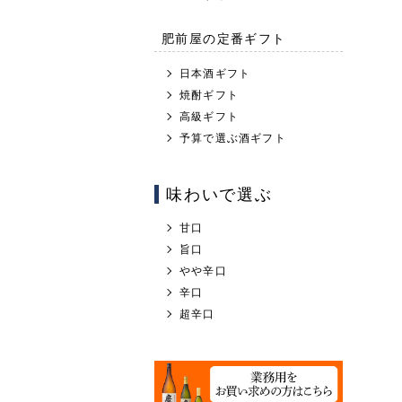
肥前屋の定番ギフト
日本酒ギフト
焼酎ギフト
高級ギフト
予算で選ぶ酒ギフト
味わいで選ぶ
甘口
旨口
やや辛口
辛口
超辛口