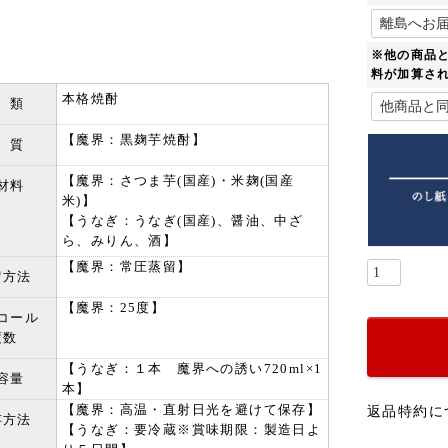
※他の商品
料が加算さ
本格焼酎
 類
【魔界：黒麹芋焼酎】
 質
【魔界：さつま芋(国産)・米麹(国産
材料
米)】
【うなぎ：うなぎ(国産)、醤油、中ざ
ら、みりん、酒】
【魔界：常圧蒸留】
留方法
【魔界：25度】
コール
度数
【うなぎ：１本 魔界への誘い720ml×1
容量
本】
【魔界：高温・直射日光を避けて保存】
返品特約に
存方法
【うなぎ：要冷蔵※賞味期限：製造日よ