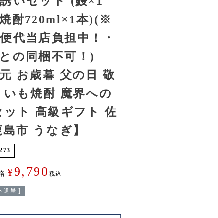
誘いセット (鰻×1
酎720ml×1本)(※
便代当店負担中！・
との同梱不可！)
元 お歳暮 父の日 敬
 いも焼酎 魔界への
セット 高級ギフト 佐
鹿島市 うなぎ】
273
9,790
¥
格
税込
進呈 ]