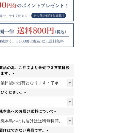
の商品の為、ご注文より最短で３営業日後
ります。
(
必
須
選びください。
)
(
必
須
沖縄本島へのお届け送料について
)
(
必
須
お届けはできない商品です。