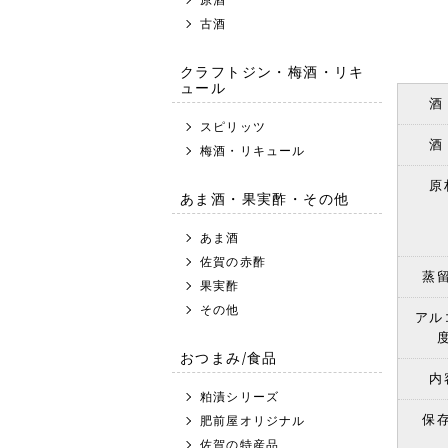
古酒
クラフトジン・梅酒・リキ
ュール
酒
スピリッツ
酒
梅酒・リキュール
原
あま酒・果実酢・その他
あま酒
佐賀の赤酢
蒸
果実酢
その他
アル
おつまみ/食品
内
粕漬シリーズ
保
肥前屋オリジナル
佐賀の特産品