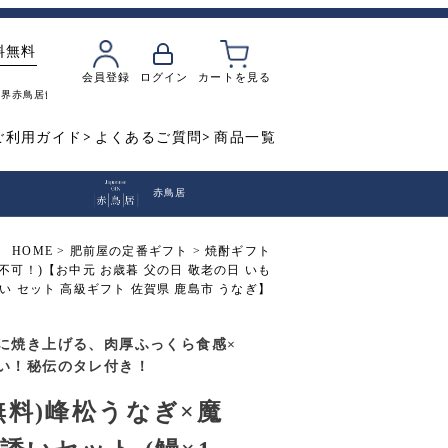
料無料
会員登録
ログイン
カートを見る
魔界
赤鳥居
飲み比べ
焼き芋
ご利用ガイド
よくあるご質問
商品一覧
赤鳥居
HOME
肥前屋の定番ギフト
焼酎ギフト
不可！)【お中元 お歳暮 父の日 敬老の日 いも
い セット 高級ギフト 佐賀県 鹿島市 うなぎ】
に焼き上げる、肉厚ふっくら食感×
い！秘伝のタレ付き！
無料)峰松うなぎ×魔