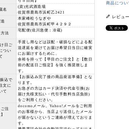
り５日間】
商品につい
(資)光武酒造場
蔵名
佐賀県鹿島市浜町乙2421
レビュ
本家峰松うなぎや
製造
佐賀県鹿島市浜町甲４２９２
宅配便(佐川急便：冷蔵)
送方法
手渡し用などは誤配・破損などによる配
届け日ご
送遅延を避けてお届け希望日当日に確実
につい
にお届けするために、
て
余裕を持って【早目のご注文】と【数日
前の配送日ご指定】を強く推奨致しま
す。
【お振込み完了後の商品発送準備】とな
行振込で
ります。
注文に
お急ぎの方はカード決済や代金引換(お
いて
届け先様支払い・代引手数料当店負担)
をご利用ください。
docomoメール、Yahoo!メールをご利用
【ご注
のお客様から、当店より送信したメール
意】
が届かないというご連絡が増えておりま
す。
携帯電話会社の自動設定でなっておりま