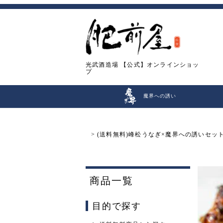
光武酒造場
【公式】オンラインショッ
プ
魔界への誘い
(送料無料)峰松うなぎ×魔界への誘いセット 
商品一覧
目的で探す