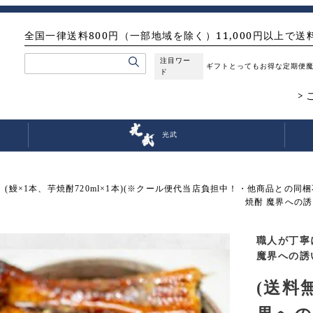
全国一律送料800円（一部地域を除く）11,000円以上で送
注目ワー
ギフト
とってもお得な定期便
ド
光武
(鰻×1本、芋焼酎720ml×1本)(※クール便代当店負担中！・他商品との同梱
焼酎 魔界への誘
職人が丁寧
魔界への誘
(送料