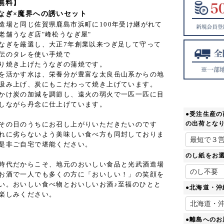
無料】
なぎ×魔界への誘いセット
造場と同じ佐賀県鹿島市浜町に100年受け継がれて
老舗うなぎ店"峰松うなぎ屋"
なぎを厳選し、大正7年創業以来つぎ足して守って
伝のタレを使い手焼で
り焼き上げたうなぎの蒲焼です。
を活かす水は、栄養分が豊富な太良岳山系からの地
汲み上げ、炭にもこだわって焼き上げています。
かけ炭の加減を調節し、遠火の弱火で一匹一匹に目
しながら丹念に仕上げています。
●受注生産
の出荷とな
その日のうちにお召し上がりいただきたいのです
れに劣らないよう美味しい食べ方も同封しておりま
是非ご自宅で堪能ください。
のし紙をお
時代だからこそ、地元のおいしい食品と光武酒造場
お酒で一人でも多くの方に「おいしい！」の笑顔を
い。おいしい食べ物とおいしいお酒♪至福のひとと
●北海道・
楽しみください。
●離島への