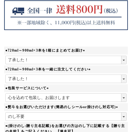
●720ml～900ml×3本を1箱にまとめてお届け
(
必
須
●720ml～900ml×3本を一緒に注文してください
)
(
必
須
●包装サービスについて
)
(
必
須
●熨斗をお選びいただけます(簡易のしシールor掛けのし対応可)
)
(
必
須
●(掛けのし:贈り主名記載)をお選びの方はのし下に記載する【贈り主
)
の名前】をご記入ください。【連名可】