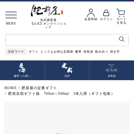
会員登録
ログイン
カート
光武酒造場
を見る
MENU
【公式】オンラインショ
ップ
注目ワード
ギフト
とってもお得な定期便
魔界
赤鳥居
飲み比べ
焼き芋
魔界への誘い
光武
赤鳥居
HOME
肥前屋の定番ギフト
肥前浜宿ギフト箱 700ml～900ml 3本入用（ギフト包装）