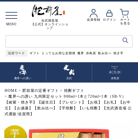
会員登録
ログイン
カート
光武酒造場
を見る
MENU
【公式】オンラインショ
ップ
注目ワード
ギフト
とってもお得な定期便
魔界
赤鳥居
飲み比べ
焼き芋
魔界への誘い
光武
赤鳥居
HOME
肥前屋の定番ギフト
焼酎ギフト
魔界への誘い 九州限定セット 900ml×1本と720ml×1本（SB-V）
【綾紫・焼き芋】【誕生日】【プレゼント】【お祝】【お礼】【お中
元】【お歳暮】【飲み比べ】【芋焼酎】【いも焼酎】【光武酒造場 公
式通販/佐賀県】