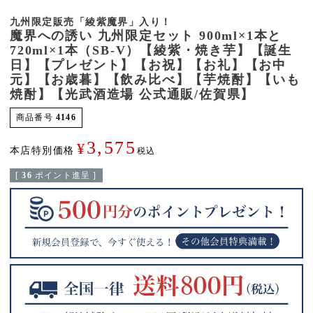
九州限定販売「綾紫魔界」入り！
魔界への誘い 九州限定セット 900ml×1本と
720ml×1本（SB-V）【綾紫・焼き芋】【誕生
日】【プレゼント】【お祝】【お礼】【お中
元】【お歳暮】【飲み比べ】【芋焼酎】【いも
焼酎】【光武酒造場 公式通販/佐賀県】
商品番号
4146
3,575
¥
本店特別価格
税込
[
36
ポイント進呈 ]