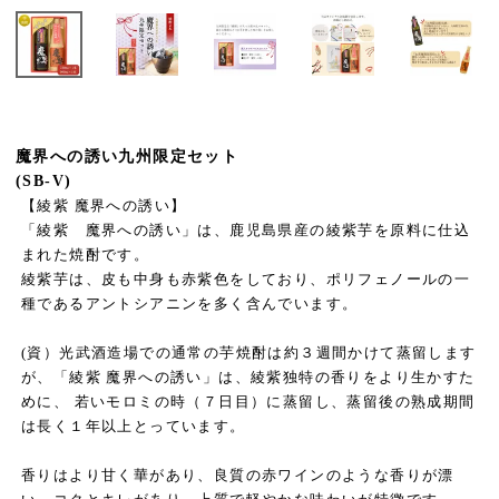
魔界への誘い九州限定セット
(SB-V)
【綾紫 魔界への誘い】
「綾紫 魔界への誘い」は、鹿児島県産の綾紫芋を原料に仕込
まれた焼酎です。
綾紫芋は、皮も中身も赤紫色をしており、ポリフェノールの一
種であるアントシアニンを多く含んでいます。
(資）光武酒造場での通常の芋焼酎は約３週間かけて蒸留します
が、「綾紫 魔界への誘い」は、綾紫独特の香りをより生かすた
めに、 若いモロミの時（７日目）に蒸留し、蒸留後の熟成期間
は長く１年以上とっています。
香りはより甘く華があり、良質の赤ワインのような香りが漂