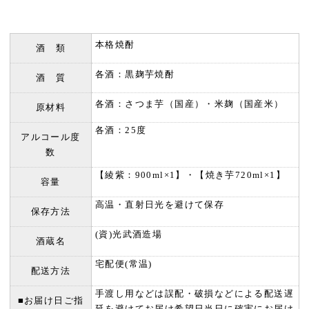
本格焼酎
酒 類
各酒：黒麹芋焼酎
酒 質
各酒：さつま芋（国産）・米麹（国産米）
原材料
各酒：25度
アルコール度
数
【綾紫：900ml×1】・【焼き芋720ml×1】
容量
高温・直射日光を避けて保存
保存方法
(資)光武酒造場
酒蔵名
宅配便(常温)
配送方法
手渡し用などは誤配・破損などによる配送遅
■お届け日ご指
延を避けてお届け希望日当日に確実にお届け