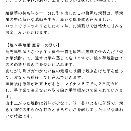
い、コクとキレがあり、上質で軽やかな味わいが特徴です。
綾紫芋の持ち味を十二分に引き出したこの贅沢な焼酎は、芋焼
酎の中に新たな感動を生み、新たな風を吹き込みました。
ロックではスッキリとしたキレ味、お湯割りでは軽快な甘みを
お楽しみいただけます。
【焼き芋焼酎 魔界への誘い】
鹿児島県産のさつま芋：黄金千貫を原料に黒麹で仕込んだ『焼
き芋焼酎』で、通常は芋を蒸して造りますが、焼き芋焼酎はそ
の名の通り焼き芋を使い仕込みます。
皮ながら焦げガつかない位の最適な状態で焼きあげた芋を使っ
て、皮ながら粉砕して仕込んでいきます。
蒸留後は原酒が出来上がると、マイナス５℃で丸２日間冷却
し、手作業で油分などを取り除き手間暇かけて造られていきま
す。
出来上がった焼酎は雑味が少なく、味・香りともに芳醇で、焼
き芋独特の柔らかな甘みとまろやかさを醸し出した上品な味わ
いが特徴です。