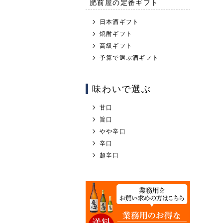
肥前屋の定番ギフト
日本酒ギフト
焼酎ギフト
高級ギフト
予算で選ぶ酒ギフト
味わいで選ぶ
甘口
旨口
やや辛口
辛口
超辛口