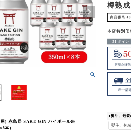
樽熟成
商品番号
43
本店特別価
[
31
ポイント
●熨斗、包
用) 赤鳥居 SAKE GIN ハイボール缶
l×8本)