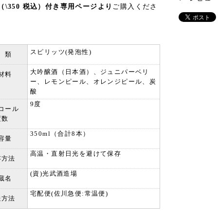
（\350 税込）付き専用ページより
ご購入くださ
スピリッツ(発泡性)
 類
大吟醸酒（日本酒）、ジュニパーベリ
材料
ー、レモンピール、オレンジピール、炭
酸
9度
コール
度数
350ml（合計8本）
容量
高温・直射日光を避けて保存
存方法
(資)光武酒造場
蔵名
宅配便(佐川急便:常温便)
送方法