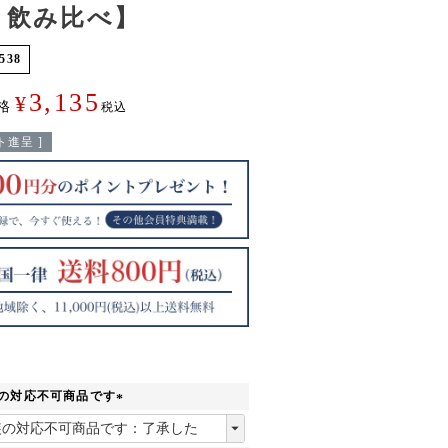
 飲み比べ】
538
3,135
¥
格
税込
進呈 ]
装の対応不可商品です
(
必