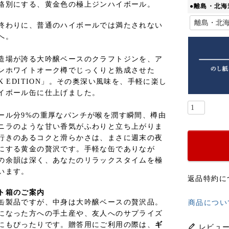
格別にする、黄金色の極上ジンハイボール。
●離島・北
終わりに、普通のハイボールでは満たされない
へ。
造場が誇る大吟醸ベースのクラフトジンを、ア
ンホワイトオーク樽でじっくりと熟成させた
SK EDITION」。その奥深い風味を、手軽に楽し
イボール缶に仕上げました。
ール分9%の重厚なパンチが喉を潤す瞬間、樽由
ニラのような甘い香気がふわりと立ち上がりま
行きのあるコクと滑らかさは、まさに週末の夜
にする黄金の贅沢です。手軽な缶でありなが
の余韻は深く、あなたのリラックスタイムを極
います。
返品特約に
ト箱のご案内
缶製品ですが、中身は大吟醸ベースの贅沢品。
商品につい
になった方への手土産や、友人へのサプライズ
にもぴったりです。
贈答用にご利用の際は、
ギ
レビュ