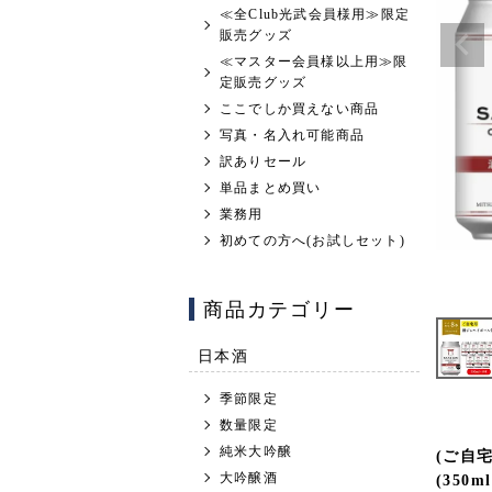
≪全Club光武会員様用≫限定
販売グッズ
≪マスター会員様以上用≫限
定販売グッズ
ここでしか買えない商品
写真・名入れ可能商品
訳ありセール
単品まとめ買い
業務用
初めての方へ(お試しセット)
商品カテゴリー
日本酒
季節限定
数量限定
純米大吟醸
(ご自宅
大吟醸酒
(350m