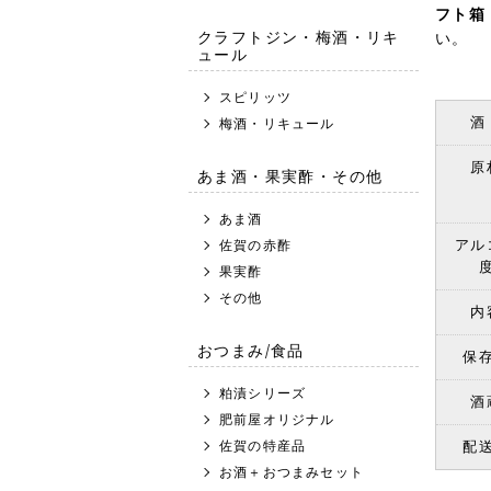
フト箱
クラフトジン・梅酒・リキ
い。
ュール
スピリッツ
酒
梅酒・リキュール
原
あま酒・果実酢・その他
あま酒
アル
佐賀の赤酢
果実酢
その他
内
おつまみ/食品
保
粕漬シリーズ
酒
肥前屋オリジナル
佐賀の特産品
配
お酒＋おつまみセット