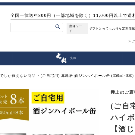
全国一律送料800円（一部地域を除く）11,000円以上で送
注目ワー
ギフト
とってもお得な定期便
ド
光武
でしか買えない商品
(ご自宅用) 赤鳥居 酒ジンハイボール缶 (350ml×8本)
極上のご褒
(ご自
ハイボー
【酒じん