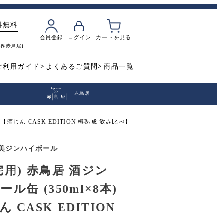
料無料
会員登録
ログイン
カートを見る
魔界
赤鳥居
飲み比べ
焼き芋
ご利用ガイド
よくあるご質問
商品一覧
赤鳥居
 【酒じん CASK EDITION 樽熟成 飲み比べ】
美ジンハイボール
宅用) 赤鳥居 酒ジン
ル缶 (350ml×8本)
 CASK EDITION