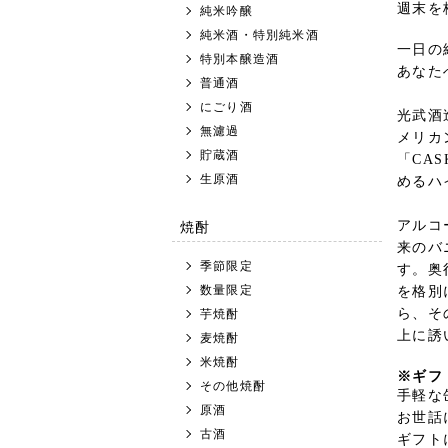
週末を
純米吟醸
純米酒・特別純米酒
一日の
特別本醸造酒
あなた
普通酒
にごり酒
光武酒
無濾過
メリカ
貯蔵酒
「CA
生原酒
めるハ
焼酎
アルコ
来のバ
季節限定
す。奥
数量限定
を格別
ら、そ
芋焼酎
上に誘
麦焼酎
米焼酎
※ギフ
その他焼酎
手軽な
原酒
お世話
古酒
ギフト