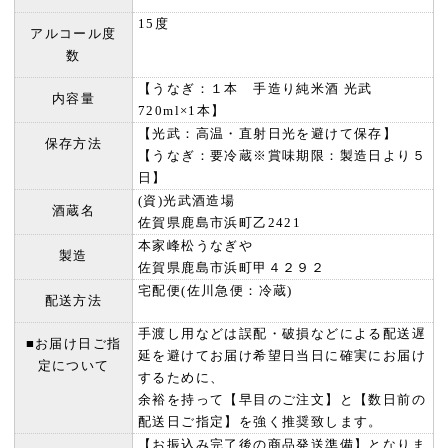
15度
アルコール度
数
【うなぎ：１本 手造り純米酒 光武
内容量
720ml×1本】
【光武：高温・直射日光を避けて保存】
保存方法
【うなぎ：要冷蔵※賞味期限：製造日より５
日】
(資)光武酒造場
酒蔵名
佐賀県鹿島市浜町乙2421
本家峰松うなぎや
製造
佐賀県鹿島市浜町甲４２９２
宅配便(佐川急便：冷蔵)
配送方法
手渡し用などは誤配・破損などによる配送遅
■お届け日ご指
延を避けてお届け希望日当日に確実にお届け
定について
するために、
余裕を持って【早目のご注文】と【数日前の
配送日ご指定】を強く推奨致します。
【お振込み完了後の商品発送準備】となりま