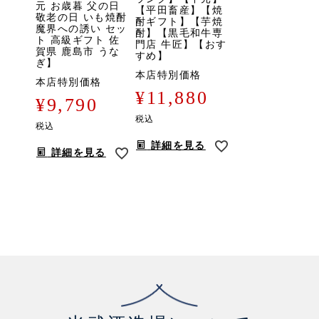
元 お歳暮 父の日
【平田畜産】【焼
敬老の日 いも焼酎
酎ギフト】【芋焼
魔界への誘い セッ
酎】【黒毛和牛専
ト 高級ギフト 佐
門店 牛匠】【おす
賀県 鹿島市 うな
すめ】
ぎ】
本店特別価格
本店特別価格
¥
11,880
¥
9,790
税込
税込
詳細を見る
詳細を見る