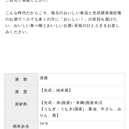
ご自宅で堪能ください。
こんな時代だからこそ、地元のおいしい食品と光武酒造場自慢
のお酒で一人でも多くの方に「おいしい！」の笑顔を届けた
い。おいしい食べ物とおいしいお酒♪至福のひとときをお楽し
みください。
清酒
酒 類
【光武：純米酒】
酒 質
【光武：米(国産)・米麹(国産米)】
原材料
【うなぎ：うなぎ(国産)、醤油、中ざら、み
りん、酒】
50％
精米歩合