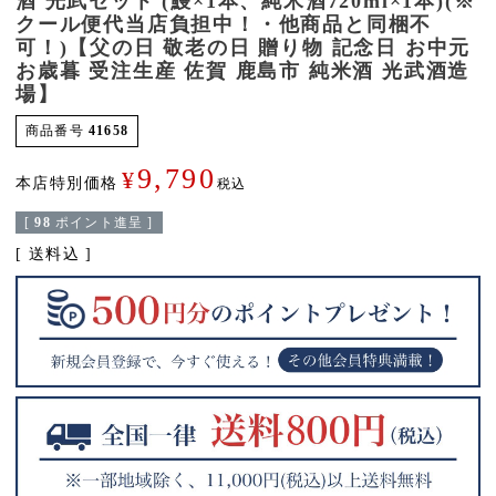
酒 光武セット (鰻×1本、純米酒720ml×1本)(※
クール便代当店負担中！・他商品と同梱不
可！)【父の日 敬老の日 贈り物 記念日 お中元
お歳暮 受注生産 佐賀 鹿島市 純米酒 光武酒造
場】
商品番号
41658
9,790
¥
本店特別価格
税込
[
98
ポイント進呈 ]
送料込