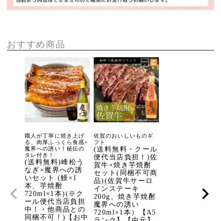
おすすめ商品
職人が丁寧に焼き上げ
佐賀のおいしいものギ
る、肉厚ふっくら食感×
フト
魔界への誘い！秘伝の
(送料無料・クール
タレ付き！
便代当店負担！)佐
(送料無料)峰松う
賀牛×焼き芋焼酎
なぎ×魔界への誘
セット(同梱不可商
いセット (鰻×1
品)(佐賀牛サーロ
本、芋焼酎
インステーキ
720ml×1本)(※ク
200g、焼き芋焼酎
ール便代当店負担
魔界への誘い
中！・他商品との
720ml×1本）【A5
同梱不可！)【お中
ランク】【中元】