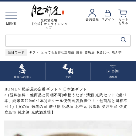
会員登録
ログイン
カート
光武酒造場
を見る
MENU
【公式】オンラインショ
ップ
注目ワード
ギフト
とってもお得な定期便
魔界
赤鳥居
飲み比べ
焼き芋
魔界への誘い
光武
赤鳥居
HOME
肥前屋の定番ギフト
日本酒ギフト
(送料無料・他商品と同梱不可)峰松うなぎ×清酒 光武セット (鰻×1
本、純米酒720ml×1本)(※クール便代当店負担中！・他商品と同梱不
可！)【父の日 敬老の日 贈り物 記念日 お中元 お歳暮 受注生産 佐賀
鹿島市 純米酒 光武酒造場】