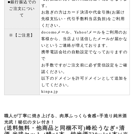
■銀行振込での
す。
ご注文につい
お急ぎの方はカード決済や代金引換(お届け
て
先様支払い・代引手数料当店負担)をご利用
ください。
docomoメール、Yahoo!メールをご利用のお
※【ご注意】
客様から、当店より送信したメールが届かな
いというご連絡が増えております。
携帯電話会社の自動設定でなっておりますの
で
お手数ですがご注文前に必ず受信設定をご確
認ください。
以下のドメインを許可ドメインとして追加を
してください。
kinpa.jp
職人が丁寧に焼き上げる、肉厚ふっくら食感×手造り純米酒
光武！秘伝のタレ付き！
(送料無料・他商品と同梱不可)峰松うなぎ×清