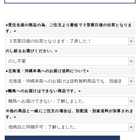
●受注生産の商品の為、ご注文より最短で３営業日後の出荷となりま
す。
(
必
須
のし紙をお選びください。
)
(
必
須
●北海道・沖縄本島へのお届け送料について
)
(
必
須
●離島へのお届けはできない商品です。
)
(
必
須
※他の商品と一緒にご注文の場合は、別配送・別途送料が加算されま
)
す。
(
必
須