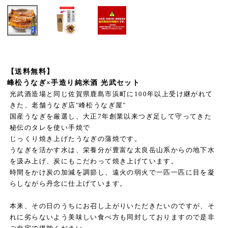
【送料無料】
峰松うなぎ×手造り純米酒 光武セット
光武酒造場と同じ佐賀県鹿島市浜町に100年以上受け継がれて
きた、老舗うなぎ店"峰松うなぎ屋"
国産うなぎを厳選し、大正7年創業以来つぎ足して守ってきた
秘伝のタレを使い手焼で
じっくり焼き上げたうなぎの蒲焼です。
うなぎを活かす水は、栄養分が豊富な太良岳山系からの地下水
を汲み上げ、炭にもこだわって焼き上げています。
時間をかけ炭の加減を調節し、遠火の弱火で一匹一匹に目を凝
らしながら丹念に仕上げています。
本来、その日のうちにお召し上がりいただきたいのですが、そ
れに劣らないよう美味しい食べ方も同封しておりますので是非