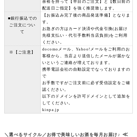
余裕を持って【早目のご注文】と【数日前の
配送日ご指定】を強く推奨致します。
【お振込み完了後の商品発送準備】となりま
■銀行振込での
す。
ご注文につい
お急ぎの方はカード決済や代金引換(お届け
て
先様支払い・代引手数料当店負担)をご利用
ください。
docomoメール、Yahoo!メールをご利用のお
※【ご注意】
客様から、当店より送信したメールが届かな
いというご連絡が増えております。
携帯電話会社の自動設定でなっておりますの
で
お手数ですがご注文前に必ず受信設定をご確
認ください。
以下のドメインを許可ドメインとして追加を
してください。
kinpa.jp
≪
＼選べるサイクル／お得で美味しいお酒を毎月お届け♪