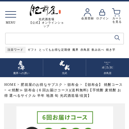
会員登録
ログイン
カート
光武酒造場
を見る
MENU
【公式】オンラインショ
ップ
注目ワード
ギフト
とってもお得な定期便
魔界
赤鳥居
飲み比べ
焼き芋
魔界への誘い
光武
赤鳥居
HOME
肥前屋のお得なサブスク
頒布会
【頒布会】 焼酎コース
≪焼酎≫ 頒布会 (６回お届けコース)(送料無料)【芋焼酎 麦焼酎 お
得 選べるサイクル 半年 地酒 旬 光武酒造場/佐賀】