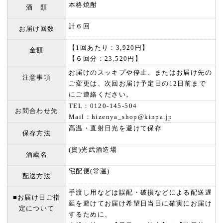
本格焼酎
酒 類
計６回
お届け回数
【1回あたり：3,920円】
金額
【６回分：23,520円】
お届けのスッキプや停止、またはお届け先の
注意事項
ご変更は、次回お届け予定日の12日前まで
にご連絡ください。
TEL：0120-145-504
お問合わせ先
Mail：hizenya_shop@kinpa.jp
高温・直射日光を避けて保存
保存方法
(資)光武酒造場
酒蔵名
宅配便(常温)
配送方法
手渡し用などは誤配・破損などによる配送遅
■お届け日ご指
延を避けてお届け希望日当日に確実にお届け
定について
するために、