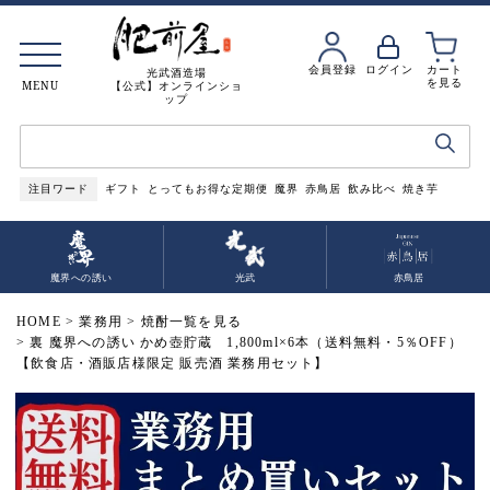
会員登録
ログイン
カート
光武酒造場
を見る
MENU
【公式】オンラインショ
ップ
注目ワード
ギフト
とってもお得な定期便
魔界
赤鳥居
飲み比べ
焼き芋
魔界への誘い
光武
赤鳥居
HOME
業務用
焼酎一覧を見る
裏 魔界への誘い かめ壺貯蔵 1,800ml×6本（送料無料・5％OFF）
【飲食店・酒販店様限定 販売酒 業務用セット】