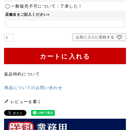
(
一般販売不可について：了承した！
必
店舗名をご記入ください
須
(
)
必
須
お気に入りに登録する
)
カートに入れる
返品特約について
商品についてのお問い合わせ
レビューを書く