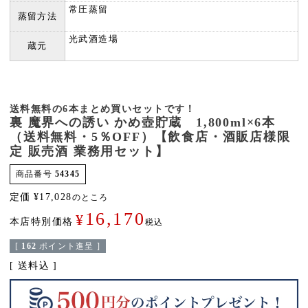
常圧蒸留
蒸留方法
光武酒造場
蔵元
送料無料の6本まとめ買いセットです！
裏 魔界への誘い かめ壺貯蔵 1,800ml×6本
（送料無料・5％OFF）【飲食店・酒販店様限
定 販売酒 業務用セット】
商品番号
54345
定価
¥
17,028
のところ
16,170
¥
本店特別価格
税込
[
162
ポイント進呈 ]
送料込