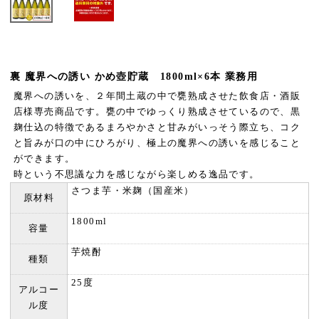
裏 魔界への誘い かめ壺貯蔵 1800ml×6本 業務用
魔界への誘いを、２年間土蔵の中で甕熟成させた飲食店・酒販
店様専売商品です。甕の中でゆっくり熟成させているので、黒
麹仕込の特徴であるまろやかさと甘みがいっそう際立ち、コク
と旨みが口の中にひろがり、極上の魔界への誘いを感じること
ができます。
時という不思議な力を感じながら楽しめる逸品です。
さつま芋・米麹（国産米）
原材料
1800ml
容量
芋焼酎
種類
25度
アルコー
ル度