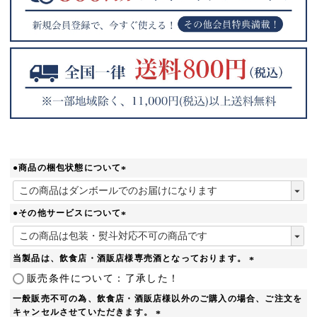
●商品の梱包状態について
(
必
須
●その他サービスについて
)
(
必
須
当製品は、飲食店・酒販店様専売酒となっております。
)
(
販売条件について：了承した！
必
一般販売不可の為、飲食店・酒販店様以外のご購入の場合、ご注文を
須
キャンセルさせていただきます。
)