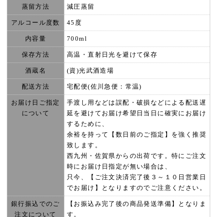
蒸留方法
減圧蒸留
アルコール度数
45度
内容量
700ml
保存方法
高温・直射日光を避けて保存
酒蔵名
(資)光武酒造場
配送方法
宅配便(佐川急便：常温)
お届け日ご指定
手渡し用などは誤配・破損などによる配送遅
について
延を避けてお届け希望日当日に確実にお届け
するために、
余裕を持って【数日前のご指定】を強く推奨
致します。
西九州・佐賀県からの出荷です。特にご注文
時にお届け日指定が無い場合は、
只今、【ご注文決済完了後３～１０日営業日
でお届け】となりますのでご注意ください。
銀行振込でのご
【お振込み完了後の商品発送準備】となりま
注文について
す。