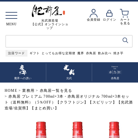
会員登録
ログイン
カート
光武酒造場
を見る
MENU
【公式】オンラインショ
ップ
注目ワード
ギフト
とってもお得な定期便
魔界
赤鳥居
飲み比べ
焼き芋
魔界への誘い
光武
赤鳥居
HOME
業務用
赤鳥居一覧を見る
赤鳥居 プレミアム 700ml×3本・赤鳥居オリジナル 700ml×3本セッ
ト（送料無料）（5％OFF）【クラフトジン】【スピリッツ】【光武酒
造場/佐賀県】【まとめ買い】