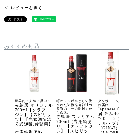
レビューを書く
おすすめ商品
世界的に人気上昇中！
町のシンボルとして愛
ダンボールでポンっ
赤鳥居 オリジナル
された祐徳稲荷神社の
お届け！
参道の「一の鳥居」か
Japanese GIN 
700ml【クラフト
ら命名。
居 飲み比べセッ
ジン】【スピリッ
赤鳥居 プレミアム
700ml×2 (オリ
ツ】【光武酒造場
700ml（専用箱あ
ナル・プレミアム
公式通販/佐賀県】
り）【クラフトジ
（GIN-2）
ン】【スピリッ
本店特別価格
（5％OFF）（ポ