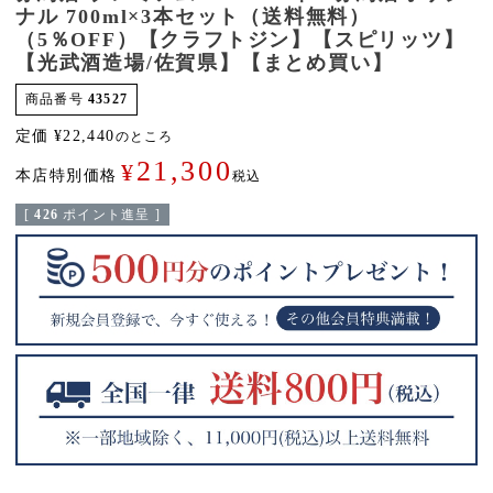
ナル 700ml×3本セット（送料無料）
（5％OFF）【クラフトジン】【スピリッツ】
【光武酒造場/佐賀県】【まとめ買い】
商品番号
43527
定価
¥
22,440
のところ
21,300
¥
本店特別価格
税込
[
426
ポイント進呈 ]