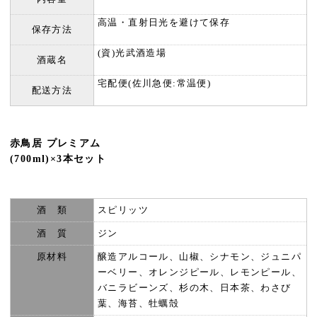
高温・直射日光を避けて保存
保存方法
(資)光武酒造場
酒蔵名
宅配便(佐川急便:常温便)
配送方法
赤鳥居 プレミアム
(700ml)×3本セット
酒 類
スピリッツ
酒 質
ジン
原材料
醸造アルコール、山椒、シナモン、ジュニパ
ーベリー、オレンジピール、レモンピール、
バニラビーンズ、杉の木、日本茶、わさび
葉、海苔、牡蠣殻