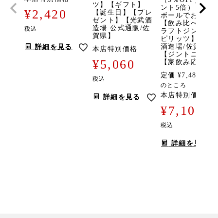
ツ】【ギフト】
ント5倍）（※ダ
¥
2,420
【誕生日】【プレ
ボールでお届け
ゼント】【光武酒
【飲み比べ】【
造場 公式通販/佐
税込
ラフトジン】【
賀県】
ピリッツ】【光
酒造場/佐賀県】
詳細を見る
本店特別価格
【ジントニック
¥
5,060
【家飲み応援】
定価
¥
7,480
税込
のところ
本店特別価格
詳細を見る
¥
7,100
税込
詳細を見る