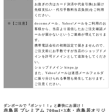
お急ぎの方はカード決済や代金引換(お届け
先様支払い・代引手数料当店負担)をご利用
ください。
※【ご注意】
docomoメール、Yahoo!メールをご利用のお
客様から、当店より送信したおご注文確認メ
ールが届かないというご連絡が増えておりま
す。
携帯電話会社の初期設定で届きませんので、
ご注文前にお手数ですが当店のショップドメ
インを許可ドメインとして追加をしてくださ
い。
ショップドメイン kinpa.jp
また、Yahoo!メールは迷惑メールフォルダ
に振り分けられる事態も発生しております。
ご注意ください。
ダンボールで『ボンッ！！』と豪快にお届け！
赤鳥居 プレミアム 700ml×3本・赤鳥居オリジ