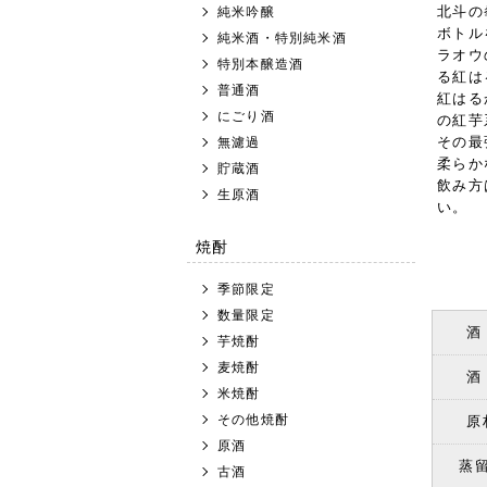
北斗の
純米吟醸
ボトル
純米酒・特別純米酒
ラオウ
特別本醸造酒
る紅は
普通酒
紅はる
にごり酒
の紅芋
その最
無濾過
柔らか
貯蔵酒
飲み方
生原酒
い。
焼酎
季節限定
数量限定
酒
芋焼酎
麦焼酎
酒
米焼酎
その他焼酎
原
原酒
蒸
古酒