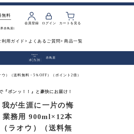
料無料
会員登録
ログイン
カートを見る
魔界
赤鳥居
飲み比べ
焼き芋
ご利用ガイド
よくあるご質問
商品一覧
赤鳥居
ラオウ）（送料無料・5％OFF）（ポイント2倍）
で『ボンッ！！』と豪快にお届け！
 我が生涯に一片の悔
業務用 900ml×12本
（ラオウ）（送料無