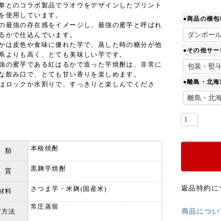
拳とのコラボ製品でラオウをデザインしたプリント
を使用しています。
●商品の梱包
の最強の存在感をイメージし、最強の蜜芋と呼ばれ
るかで仕込んでいます。
かは皮色や食味に優れた芋で、蒸した時の糖分が他
●その他サー
系よりも高く、とても美味しい芋です。
強の蜜芋である紅はるかで造った芋焼酎は、非常に
な飲み口で、とても甘い香りを楽しめます。
●離島・北
はロックか水割りで、すっきりと楽しんでくださ
本格焼酎
 類
黒麹芋焼酎
 質
返品特約に
さつま芋・米麹(国産米)
材料
常圧蒸留
留方法
商品につい