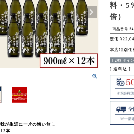
料・5
倍）
商品番号
54
定価
¥
22,0
本店特別価
[
209
ポイン
送料込
 我が生涯に一片の悔い無し
×12本