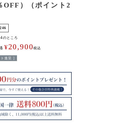
％OFF）（ポイント2
246
44
のところ
20,900
¥
格
税込
ト進呈 ]