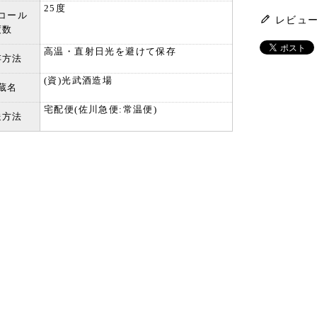
25度
コール
レビュ
度数
高温・直射日光を避けて保存
存方法
(資)光武酒造場
蔵名
宅配便(佐川急便:常温便)
送方法