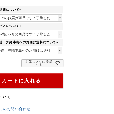
状態について
(
必
須
ビスについて
)
(
必
須
海道・沖縄本島へのお届け送料について
)
(
必
須
お気に入りに登録
)
する
カートに入れる
ついて
てのお問い合わせ