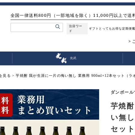
全国一律送料800円（一部地域を除く）11,000円以上で送
注目ワー
ギフト
とってもお得な定期便
ド
光武
を見る
芋焼酎 我が生涯に一片の悔い無し 業務用 900ml×12本セット（
ダンボール
芋焼酎
い無し 
セット