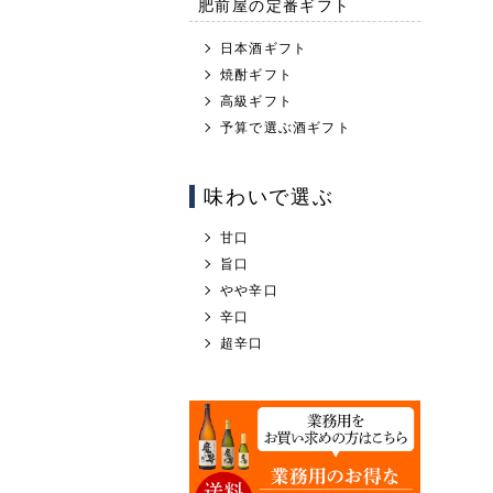
肥前屋の定番ギフト
日本酒ギフト
焼酎ギフト
高級ギフト
予算で選ぶ酒ギフト
味わいで選ぶ
甘口
旨口
やや辛口
辛口
超辛口