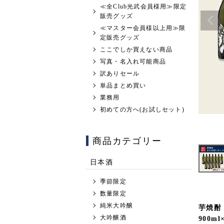
≪全Club光武会員様用≫限定
販売グッズ
≪マスター会員様以上用≫限
定販売グッズ
ここでしか買えない商品
写真・名入れ可能商品
訳ありセール
単品まとめ買い
業務用
初めての方へ(お試しセット)
商品カテゴリー
日本酒
季節限定
数量限定
純米大吟醸
芋焼酎
大吟醸酒
900ml