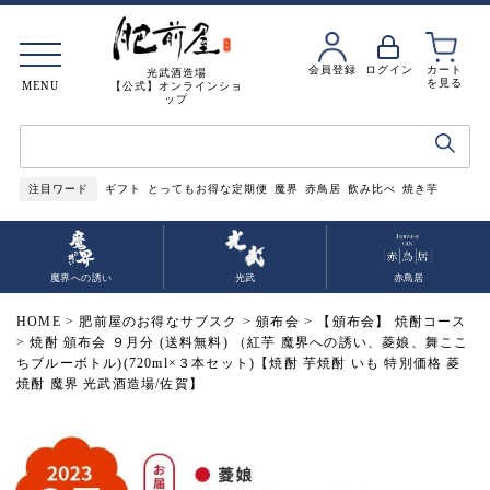
会員登録
ログイン
カート
光武酒造場
を見る
MENU
【公式】オンラインショ
ップ
注目ワード
ギフト
とってもお得な定期便
魔界
赤鳥居
飲み比べ
焼き芋
魔界への誘い
光武
赤鳥居
HOME
肥前屋のお得なサブスク
頒布会
【頒布会】 焼酎コース
焼酎 頒布会 ９月分 (送料無料) （紅芋 魔界への誘い、菱娘、舞ここ
ちブルーボトル)(720ml×３本セット)【焼酎 芋焼酎 いも 特別価格 菱
焼酎 魔界 光武酒造場/佐賀】