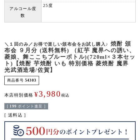
25度
アルコール度
数
焼酎 頒
＼１回のみ／お得で楽しい頒布会をお試し購入♪
布会 ９月分 (送料無料) （紅芋 魔界への誘い、
菱娘、舞ここちブルーボトル)(720ml×３本セッ
ト)【焼酎 芋焼酎 いも 特別価格 菱焼酎 魔界
光武酒造場/佐賀】
商品番号
54303
3,980
¥
本店特別価格
税込
[
199
ポイント進呈 ]
送料込