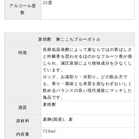
25度
アルコール度
数
麦焼酎 舞ここちブルーボトル
長期低温発酵によって麦ならではの香ばしさ
特徴
と吟醸香を思わせるほのかなフルーツ香が感
じられ、減圧蒸留により雑味成分を少なくし
ています。
ロック、お湯割り・水割り。どの飲み方で
も、香り・風味とも本質を損なわずおいしく
飲めるバランスの良い現代感覚にマッチした
逸品です。
麦焼酎
酒質
麦麹(国産)、麦
原材料
720ml
内容量