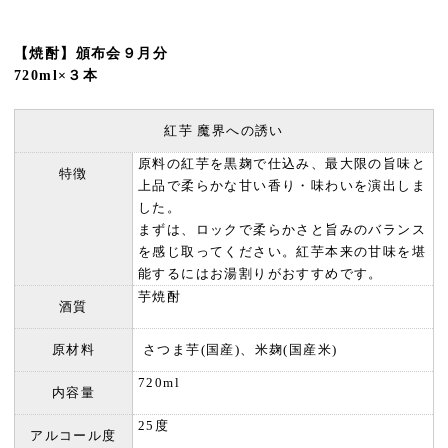
【焼酎】頒布会９月分
720ml×３本
紅芋 魔界への誘い
原料の紅芋を黒麹で仕込み、最大限の旨味と
特徴
上品で柔らかな甘い香り・味わいを演出しま
した。
まずは、ロックで柔らかさと旨みのバランス
を感じ取ってください。紅芋本来の甘味を堪
能するにはお湯割りがおすすめです。
芋焼酎
酒質
原材料
さつま芋(国産)、米麹(国産米)
720ml
内容量
25度
アルコール度