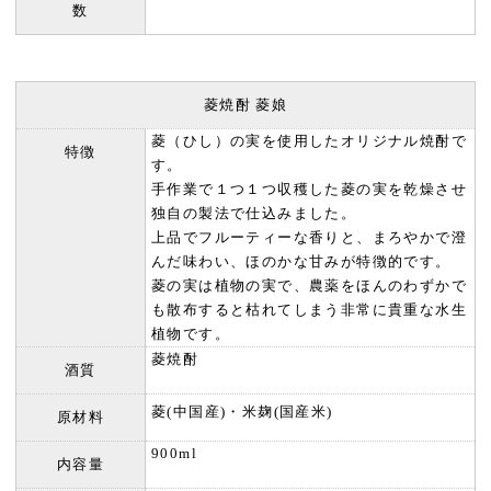
数
菱焼酎 菱娘
菱（ひし）の実を使用したオリジナル焼酎で
特徴
す。
手作業で１つ１つ収穫した菱の実を乾燥させ
独自の製法で仕込みました。
上品でフルーティーな香りと、まろやかで澄
んだ味わい、ほのかな甘みが特徴的です。
菱の実は植物の実で、農薬をほんのわずかで
も散布すると枯れてしまう非常に貴重な水生
植物です。
菱焼酎
酒質
菱(中国産)・米麹(国産米)
原材料
900ml
内容量