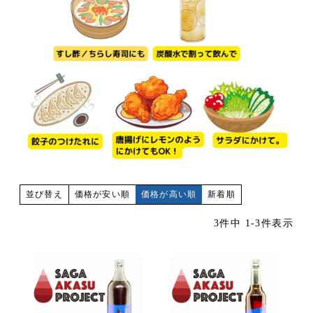
価格が安い順
価格が高い順
新着順
並び替え
3
件中
1
-
3
件表示