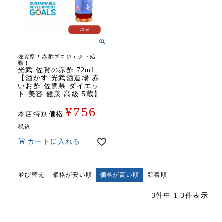
佐賀県！赤酢プロジェクト始
動！
光武 佐賀の赤酢 72ml
【酒かす 光武酒造場 赤
いお酢 佐賀県 ダイエッ
ト 美容 健康 高級 5蔵】
¥
756
本店特別価格
税込
カートに入れる
価格が安い順
価格が高い順
新着順
並び替え
3
件中
1
-
3
件表示