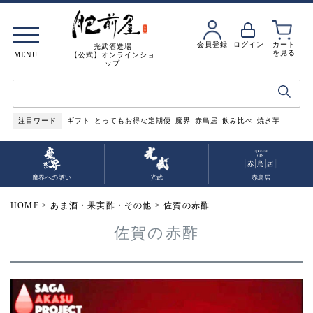
会員登録
ログイン
カート
光武酒造場
を見る
MENU
【公式】オンラインショ
ップ
注目ワード
ギフト
とってもお得な定期便
魔界
赤鳥居
飲み比べ
焼き芋
魔界への誘い
光武
赤鳥居
HOME
あま酒・果実酢・その他
佐賀の赤酢
佐賀の赤酢