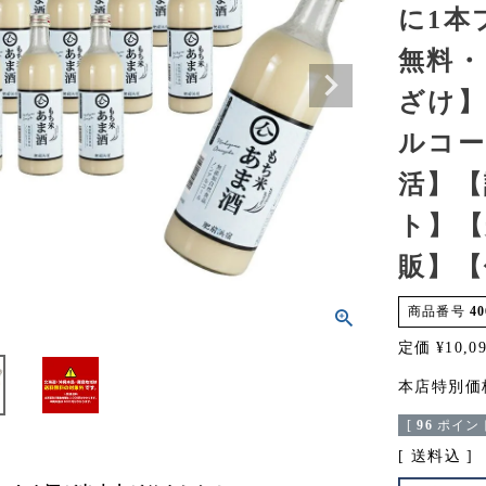
に1本
無料・
ざけ】
ルコー
活】【
ト】【
販】【
商品番号
40
定価
¥
10,0
本店特別価
[
96
ポイント
送料込