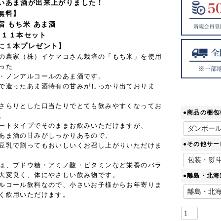
いあま酒が出来上がりました！
無料】
宿 もち米 あま酒
l×１１本セット
に１本プレゼント】
の農家（株）イケマコさん栽培の「もち米」を使用
った
・ノンアルコールのあま酒です。
で造ったあま酒特有の甘みがしっかり出ておりま
さらりとした口当たりでとても飲みやすくなってお
●商品の梱包
。
ートタイプでそのままお飲みいただけますが、
あま酒の甘みがしっかりあるので、
●その他サー
豆乳で割ってもおいしいくお召し上がりいただけま
は、ブドウ糖・アミノ酸・ビタミンなど栄養のバラ
大変良く、体にやさしい飲み物です。
●離島・北
ルコール飲料なので、小さいお子様からお年寄りま
く飲用いただけます。