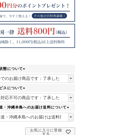
状態について
(
必
須
ビスについて
)
(
必
須
海道・沖縄本島へのお届け送料について
)
(
必
須
お気に入りに登録
)
する