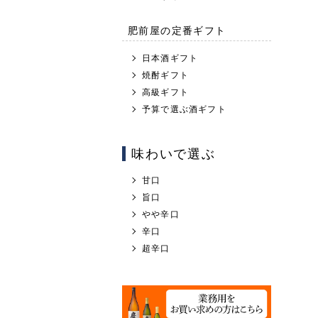
肥前屋の定番ギフト
日本酒ギフト
焼酎ギフト
高級ギフト
予算で選ぶ酒ギフト
味わいで選ぶ
甘口
旨口
やや辛口
辛口
超辛口