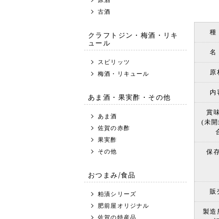
古酒
種
クラフトジン・梅酒・リキ
ュール
名
スピリッツ
原
梅酒・リキュール
内
あま酒・果実酢・その他
賞
あま酒
(未
佐賀の赤酢
果実酢
その他
保
おつまみ/食品
販
粕漬シリーズ
肥前屋オリジナル
製造
佐賀の特産品