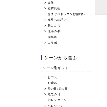
金波
肥前浜宿
きまぐれドラゴン(貴醸酒)
魔界への誘い
舞ここち
北斗の拳
赤鳥居
コラボ
シーンから選ぶ
シーン別ギフト
お中元
お歳暮
母の日/父の日
敬老の日
バレンタイン
ハロウィン