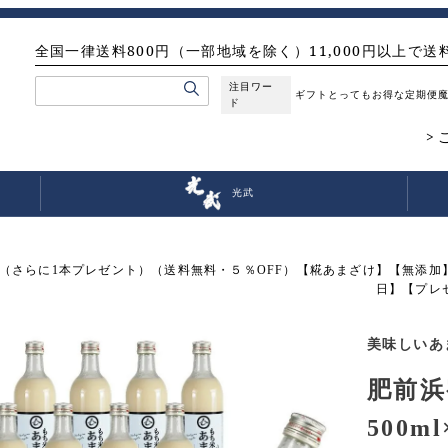
全国一律送料800円（一部地域を除く）11,000円以上で送
注目ワー
ギフト
とってもお得な定期便
ド
光武
本セット（さらに1本プレゼント）（送料無料・５％OFF）【糀あまざけ】【無
日】【プレ
美味しいあ
肥前浜
500