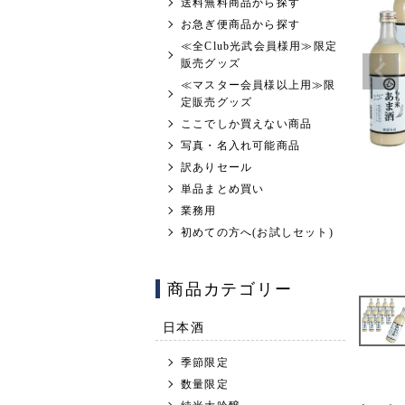
送料無料商品から探す
お急ぎ便商品から探す
≪全Club光武会員様用≫限定
販売グッズ
≪マスター会員様以上用≫限
定販売グッズ
ここでしか買えない商品
写真・名入れ可能商品
訳ありセール
単品まとめ買い
業務用
初めての方へ(お試しセット)
商品カテゴリー
日本酒
季節限定
数量限定