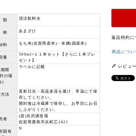
清涼飲料水
 類
あまざけ
 称
返品特約に
もち米(佐賀県産米)・米麹(国産米)
材料
商品につい
500ml×１１本セット【さらに１本プレ
容量
ゼント】
レビュ
ラベルに記載
味期限
開封の場
合)
直射日光・高温多湿を避け、常温にて保
存方法
存してください。
開封後は冷蔵庫で保存し、お早目にお召
し上がりください。
(資)光武酒造場
売者
佐賀県鹿島市浜町乙2421
N
所固有