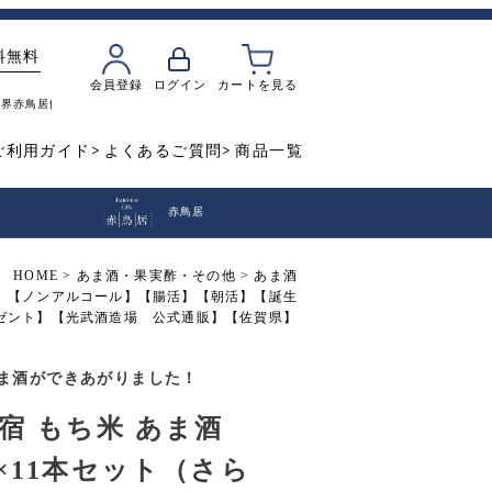
料無料
会員登録
ログイン
カートを見る
魔界
赤鳥居
飲み比べ
焼き芋
ご利用ガイド
よくあるご質問
商品一覧
赤鳥居
HOME
あま酒・果実酢・その他
あま酒
添加】【ノンアルコール】【腸活】【朝活】【誕生
ゼント】【光武酒造場 公式通販】【佐賀県】
ま酒ができあがりました！
宿 もち米 あま酒
ml×11本セット（さら