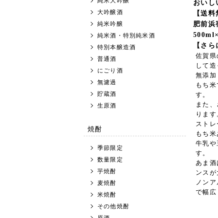
純米大吟醸
おいし
大吟醸酒
【送料
純米吟醸
肥前浜
500m
純米酒・特別純米酒
【さら
特別本醸造酒
佐賀県
普通酒
して造
にごり酒
無添加
無濾過
もち米
貯蔵酒
す。
また、
生原酒
ります
ストレ
焼酎
もち米
牛乳や
季節限定
す。
数量限定
あま酒
芋焼酎
ンスが
ノンア
麦焼酎
で幅広
米焼酎
その他焼酎
原酒