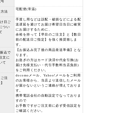
記号
宅配便(常温)
送方法
手渡し用などは誤配・破損などによる配
届け日ご
送遅延を避けてお届け希望日当日に確実
につい
にお届けするために、
て
余裕を持って【早目のご注文】と【数日
前の配送日ご指定】を強く推奨致しま
す。
【お振込み完了後の商品発送準備】とな
行振込で
ります。
注文に
お急ぎの方はカード決済や代金引換(お
いて
届け先様支払い・代引手数料当店負担)
をご利用ください。
docomoメール、Yahoo!メールをご利用
【ご注
のお客様から、当店より送信したメール
意】
が届かないというご連絡が増えておりま
す。
携帯電話会社の自動設定でなっておりま
すので
お手数ですがご注文前に必ず受信設定を
ご確認ください。