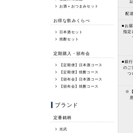
お酒＋おつまみセット
配
お得な飲みくらべ
■お
指定
日本酒セット
焼酎セット
定期購入・頒布会
■銀
【定期便】日本酒コース
のご
【定期便】焼酎コース
つ
【頒布会】日本酒コース
【頒布会】焼酎コース
※
ブランド
定番銘柄
光武