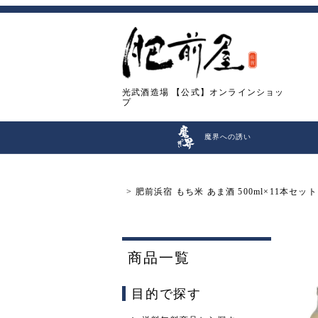
光武酒造場
【公式】オンラインショッ
プ
魔界への誘い
肥前浜宿 もち米 あま酒 500ml×11
商品一覧
目的で探す