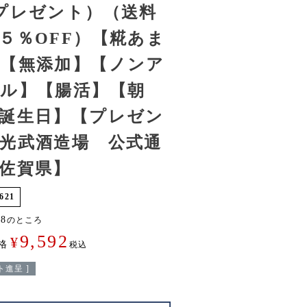
プレゼント）（送料
５％OFF）【糀あま
【無添加】【ノンア
ル】【腸活】【朝
誕生日】【プレゼン
光武酒造場 公式通
佐賀県】
621
98
のところ
9,592
¥
格
税込
進呈 ]