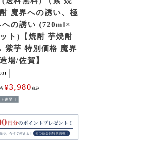
 (送料無料) （紫 焼
酎 魔界への誘い、極
への誘い (720ml×
ット)【焼酎 芋焼酎
も 紫芋 特別価格 魔界
造場/佐賀】
331
3,980
¥
格
税込
ト進呈 ]