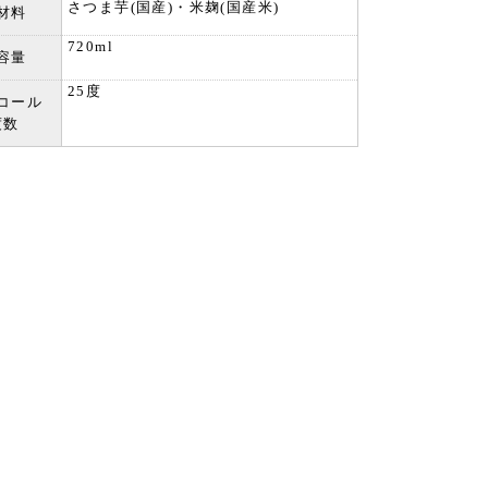
さつま芋(国産)・米麹(国産米)
材料
720ml
容量
25度
コール
度数