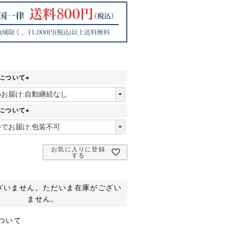
について
(
必
須
について
)
(
必
須
お気に入りに登録
)
する
ざいません。ただいま在庫がござい
ません。
ついて