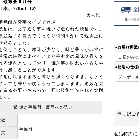
】頒布会６月分
×1本、720ml×1本
大人気
芋焼酎が紫芋タイプで登場！
焼酎は、文字通り芋を焼いて造られた焼酎です。
県産紫芋を炭火でじっくり時間をかけて焼き上げ
仕込みました。
●お届け回数
を使うことで、雑味が少なく、味と香りが非常に
通常の焼酎に比べるとより芋本来の風味や香りを
れる焼酎となっており、焼き芋の味わいを香りや
●配送の仕様
分に感じることができます。
焼酎は焼きすぎると香りが強くなりすぎ、ちょう
焼いても香りが弱くなってしまいます。絶妙な焼
で造る必要があるので、匠の技術で造られた焼酎
ます。
紫 焼き芋焼酎 魔界への誘い
申し訳ご
特徴
芋焼酎
酒質
返品特約に