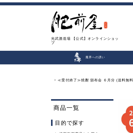
光武酒造場
【公式】オンラインショッ
プ
魔界への誘い
≪受付終了≫焼酎 頒布会 ６月分 (送料無料)
商品一覧
目的で探す