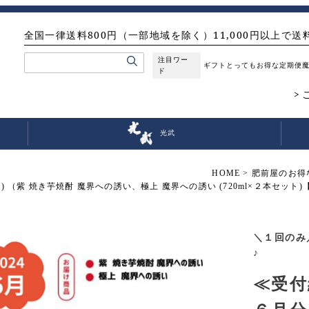
全国一律送料800円（一部地域を除く）11,000円以上で送
注目ワー
ギフト
とってもお得な定期便
ド
光武
HOME
肥前屋のお得
 （紫 焼き芋焼酎 魔界への誘い、極上 魔界への誘い (720ml×２本セット)【
＼１回のみ
♪
≪受付