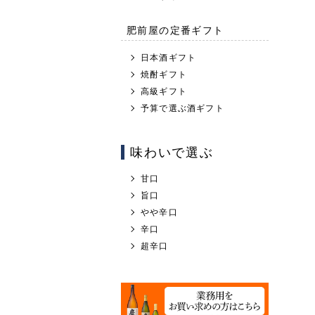
肥前屋の定番ギフト
日本酒ギフト
焼酎ギフト
高級ギフト
予算で選ぶ酒ギフト
味わいで選ぶ
甘口
旨口
やや辛口
辛口
超辛口