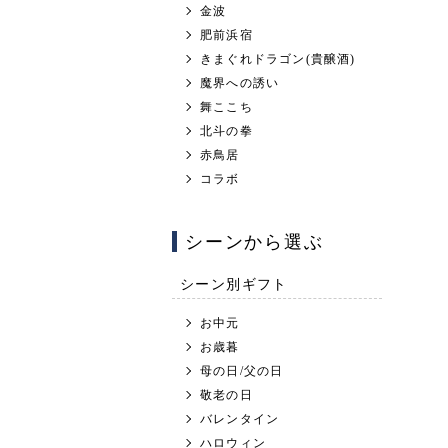
金波
肥前浜宿
きまぐれドラゴン(貴醸酒)
魔界への誘い
舞ここち
北斗の拳
赤鳥居
コラボ
シーンから選ぶ
シーン別ギフト
お中元
お歳暮
母の日/父の日
敬老の日
バレンタイン
ハロウィン