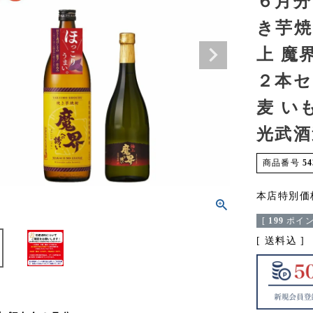
６月分
き芋焼
上 魔界
２本セ
麦 い
光武酒
商品番号
54
本店特別価
[
199
ポイン
送料込