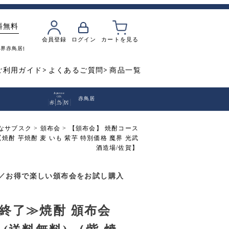
料無料
会員登録
ログイン
カートを見る
魔界
赤鳥居
飲み比べ
焼き芋
ご利用ガイド
よくあるご質問
商品一覧
赤鳥居
なサブスク
頒布会
【頒布会】 焼酎コース
焼酎 芋焼酎 麦 いも 紫芋 特別価格 魔界 光武
酒造場/佐賀】
／お得で楽しい頒布会をお試し購入
終了≫焼酎 頒布会