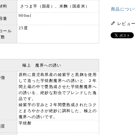
材料
さつま芋（国産）、米麴（国産米）
商品につい
900ml
容量
レビュ
25度
コール
度数
極上 魔界への誘い
原料に鹿児島県産の綾紫芋と黒麹を使用
特徴
して造った芋焼酎魔界への誘いと、２年
間土蔵の中で甕熟成させた芋焼酎魔界へ
の誘いを、絶妙な割合でブレンドした逸
品です。
綾紫芋の甘みと２年間甕熟成されたコク
とまろやかさが絶妙に調和した、極上の
魔界への誘いです。
芋焼酎
酒質