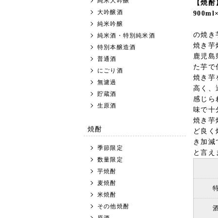
純米大吟醸
【焼酎
大吟醸酒
900ml
純米吟醸
の焼き
純米酒・特別純米酒
焼き芋
特別本醸造酒
鹿児島
普通酒
た芋で
にごり酒
焼き芋
無濾過
高く、
貯蔵酒
感じら
生原酒
味で十
焼き芋
焼酎
ど良く
き加減
季節限定
と言え
数量限定
芋焼酎
麦焼酎
米焼酎
その他焼酎
原酒