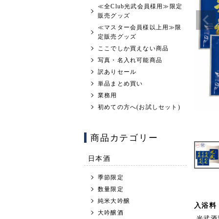
≪全Club光武会員様用≫限定
販売グッズ
≪マスター会員様以上用≫限
定販売グッズ
ここでしか買えない商品
写真・名入れ可能商品
訳ありセール
単品まとめ買い
業務用
初めての方へ(お試しセット)
商品カテゴリー
日本酒
季節限定
数量限定
純米大吟醸
入浴料
大吟醸酒
光武酒