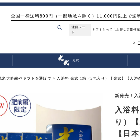
全国一律送料800円（一部地域を除く）11,000円以上で送
注目ワー
ギフト
とってもお得な定期便
ド
光武
純米大吟醸やギフトを通販で
入浴料 光武 1箱（5包入り）【光武】【入
新発売！入
入浴料
り）【
【日本