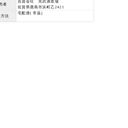
合資会社 光武酒造場
売者
佐賀県鹿島市浜町乙2421
宅配便( 常温)
送方法