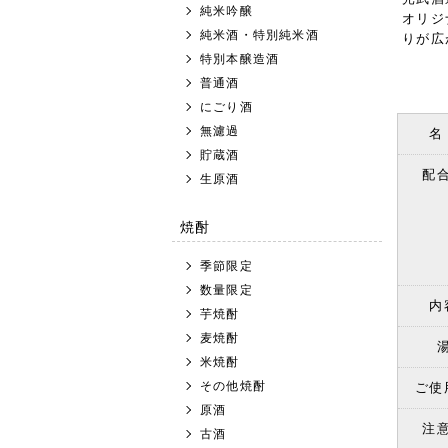
純米吟醸
オリジ
純米酒・特別純米酒
りが広
特別本醸造酒
普通酒
にごり酒
無濾過
名
貯蔵酒
配
生原酒
焼酎
季節限定
数量限定
内
芋焼酎
麦焼酎
米焼酎
その他焼酎
ご使
原酒
注
古酒