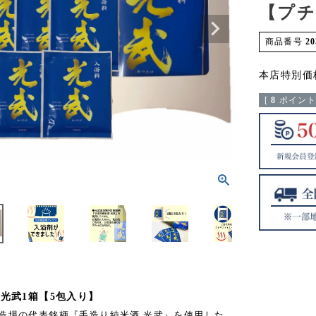
【プ
商品番号
20
本店特別価
[
8
ポイント
 光武1箱【5包入り】
造場の代表銘柄『手造り純米酒 光武』を使用した、