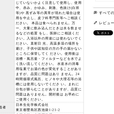
じていないかよく注意して使用し、使用
中、赤み、かゆみ、刺激、色抜け(白班
等)や 黒ずみ等の異常が現れた場合は使
すべて
用を中止し、皮フ科専門医等へご相談く
ださい。 本品は食べられません。万
レビュ
ー、大量に飲み込んだときは水を飲ませ
るなどの処置 をし、医師にご相談くだ
さい。入浴以外の用途には使わないでく
ださい。直射日 光、高温多湿の場所を
避け、子供や認知症の方の手の届かない
ところに保管してく ださい。使用後は
浴槽・風呂釜・フィルターなどを水でよ
く洗い流してください。 水道水の消毒
用塩素でお湯の色が変化することがあり
ますが、品質に問題はあり ません。24
時間循環式風呂、ヒノキや大理石等の浴
槽には使用しないでくださ い。まれに
分包が膨らむことがありますが、品質に
問題はありません。開封後は お早めに
ご使用ください。
日本生化学株式会社
造者
東京都豐島区西池袋1-21-2