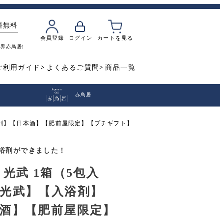
料無料
会員登録
ログイン
カートを見る
魔界
赤鳥居
飲み比べ
焼き芋
ご利用ガイド
よくあるご質問
商品一覧
赤鳥居
浴剤】【日本酒】【肥前屋限定】【プチギフト】
浴剤ができました！
 光武 1箱（5包入
光武】【入浴剤】
酒】【肥前屋限定】