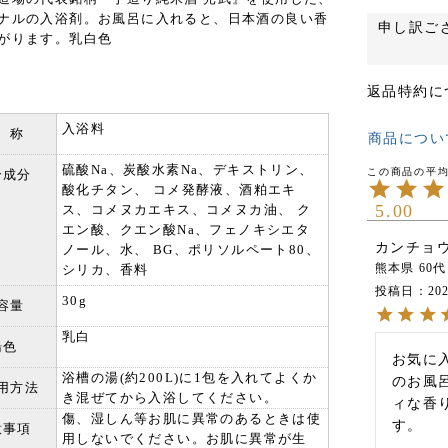
ナルの入浴剤。お風呂に入れると、日本酒の良い香
申し訳ご
がります。乳白色
返品特約に
入浴料
 称
商品につい
硫酸Na、炭酸水素Na、デキストリン、
合成分
酸化チタン、 コメ発酵液、酒粕エキ
5.00
ス、コメヌカエキス、コメヌカ油、 ク
エン酸、クエン酸Na、フェノキシエタ
カンチョ
ノール、水、 BG、ポリソルペート80、
熊本県
60代
シリカ、香料
投稿日
202
30g
容量
乳白
湯色
お気に
浴槽の湯(約200L)に1包を入れてよくか
のお風
用方法
き混ぜてから入浴してください。
ィな香
傷、湿しん等お肌に異常のあるときは使
す。
意事項
用しないでください。お肌に異常が生