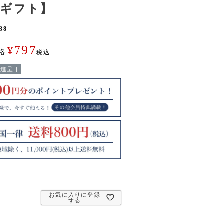
チギフト】
38
797
¥
格
税込
進呈 ]
お気に入りに登録
する