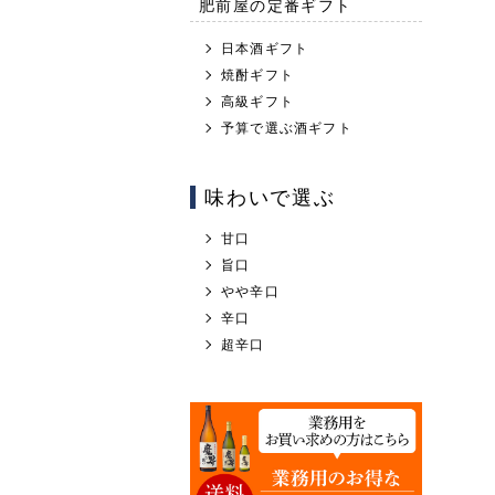
肥前屋の定番ギフト
日本酒ギフト
焼酎ギフト
高級ギフト
予算で選ぶ酒ギフト
味わいで選ぶ
甘口
旨口
やや辛口
辛口
超辛口