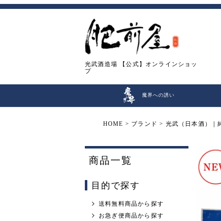
光武酒造場
【公式】オンラインショッ
プ
魔界への誘い
HOME
ブランド
光武（日本酒）｜
商品一覧
目的で探す
送料無料商品から探す
お急ぎ便商品から探す