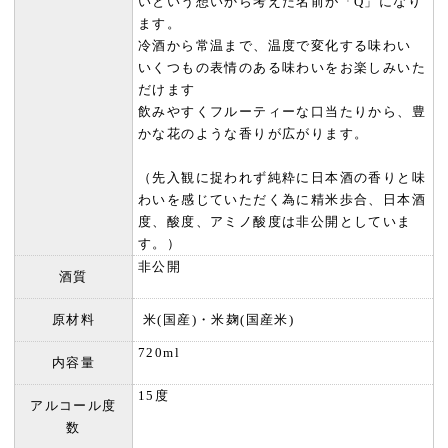
いという想いから考えた名前が「Q」になり
ます。
冷酒から常温まで、温度で変化する味わい
いくつもの表情のある味わいをお楽しみいた
だけます
飲みやすくフルーティーな口当たりから、豊
かな花のような香りが広がります。
（先入観に捉われず純粋に日本酒の香りと味
わいを感じていただく為に精米歩合、日本酒
度、酸度、アミノ酸度は非公開としていま
す。）
非公開
酒質
原材料
米(国産)・米麹(国産米)
720ml
内容量
15度
アルコール度
数