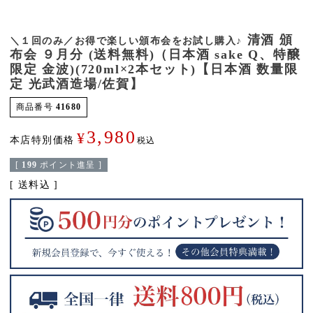
清酒 頒
＼１回のみ／お得で楽しい頒布会をお試し購入♪
布会 ９月分 (送料無料)（日本酒 sake Q、特醸
限定 金波)(720ml×2本セット)【日本酒 数量限
定 光武酒造場/佐賀】
商品番号
41680
3,980
¥
本店特別価格
税込
[
199
ポイント進呈 ]
送料込