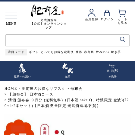
会員登録
ログイン
カート
光武酒造場
を見る
MENU
【公式】オンラインショ
ップ
注目ワード
ギフト
とってもお得な定期便
魔界
赤鳥居
飲み比べ
焼き芋
魔界への誘い
光武
赤鳥居
HOME
肥前屋のお得なサブスク
頒布会
【頒布会】 日本酒コース
清酒 頒布会 ９月分 (送料無料)（日本酒 sake Q、特醸限定 金波)(72
0ml×2本セット)【日本酒 数量限定 光武酒造場/佐賀】