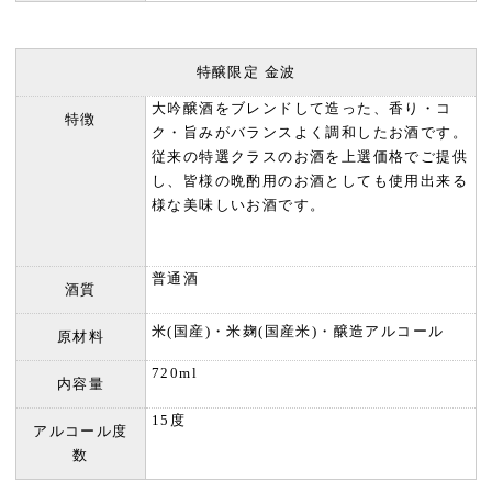
特醸限定 金波
大吟醸酒をブレンドして造った、香り・コ
特徴
ク・旨みがバランスよく調和したお酒です。
従来の特選クラスのお酒を上選価格でご提供
し、皆様の晩酌用のお酒としても使用出来る
様な美味しいお酒です。
普通酒
酒質
米(国産)・米麹(国産米)・醸造アルコール
原材料
720ml
内容量
15度
アルコール度
数