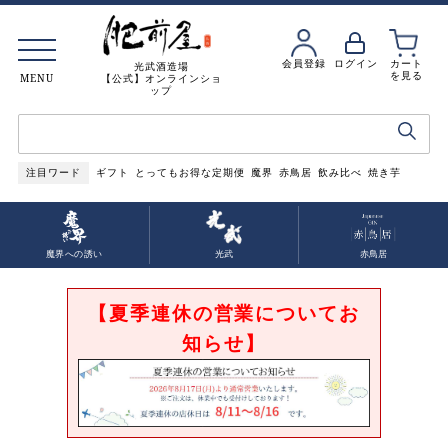
会員登録
ログイン
カート
光武酒造場
を見る
MENU
【公式】オンラインショ
ップ
注目ワード
ギフト
とってもお得な定期便
魔界
赤鳥居
飲み比べ
焼き芋
魔界への誘い
光武
赤鳥居
【夏季連休の営業についてお
知らせ】