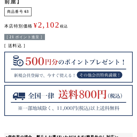
前屋】
商品番号
63
2,102
¥
本店特別価格
税込
[
21
ポイント進呈 ]
送料込
●個包装の場合、熨斗もお選びいただけます(簡易外のし対応)