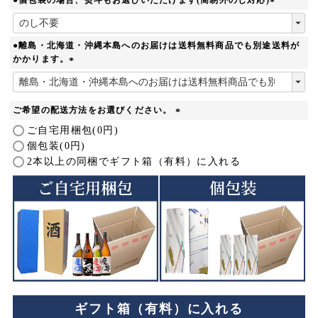
(
必
須
●離島・北海道・沖縄本島へのお届けは送料無料商品でも別途送料が
)
かかります。
(
必
須
ご希望の配送方法をお選びください。
)
(
ご自宅用梱包(0円)
必
個包装(0円)
須
2本以上の同梱でギフト箱（有料）に入れる
)
ギフト箱（有料）に入れる