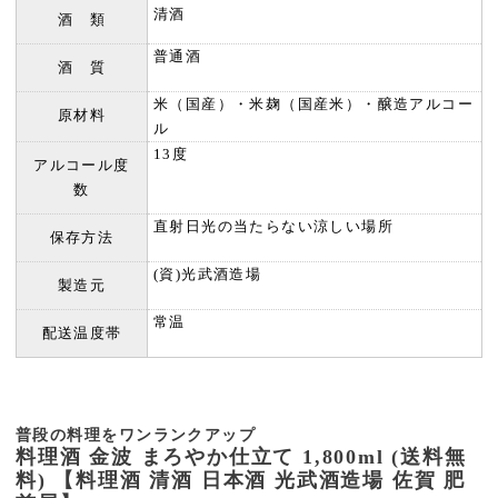
清酒
酒 類
普通酒
酒 質
米（国産）・米麹（国産米）・醸造アルコー
原材料
ル
13度
アルコール度
数
直射日光の当たらない涼しい場所
保存方法
(資)光武酒造場
製造元
常温
配送温度帯
普段の料理をワンランクアップ
料理酒 金波 まろやか仕立て 1,800ml (送料無
料) 【料理酒 清酒 日本酒 光武酒造場 佐賀 肥