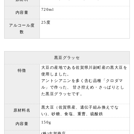
720ml
内容量
25度
アルコール度
数
黒豆グラッセ
大豆の産地である佐賀県川副町産の黒大豆を
特徴
使用しました。
アントシアニンを多く含む品種「クロダマ
ル」で作った、 甘さ控えめ・さっぱりとし
た黒豆グラッセです。
黒大豆（佐賀県産、遺伝子組み換えでな
原材料名
い)、砂糖、食塩、重曹、硫酸鉄
150g
内容量
(株)志賀商店