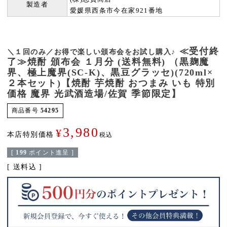
製造者
愛媛県西条市今在家921番地
≪受付終
＼１回のみ／お得で楽しい頒布会をお試し購入♪
了≫焼酎 頒布会 １月分 (送料無料) （黒麹魔
界、極上魔界(SC-K)、黒豆グラッセ)(720ml×
２本セット)【焼酎 芋焼酎 おつまみ いも 特別
価格 魔界 光武酒造場/佐賀 季節限定】
商品番号
54295
3,980
¥
本店特別価格
税込
[
199
ポイント進呈 ]
送料込