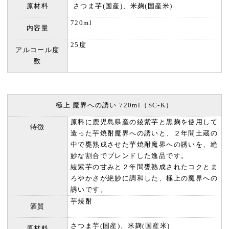
原材料
さつま芋(国産)、米麹(国産米)
720ml
内容量
25度
アルコール度
数
極上 魔界への誘い 720ml（SC-K）
原料に鹿児島県産の綾紫芋と黒麹を使用して
特徴
造った芋焼酎魔界への誘いと、２年間土蔵の
中で甕熟成させた芋焼酎魔界への誘いを、絶
妙な割合でブレンドした逸品です。
綾紫芋の甘みと２年間甕熟成されたコクとま
ろやかさが絶妙に調和した、極上の魔界への
誘いです。
芋焼酎
酒質
さつま芋(国産)、米麹(国産米)
原材料