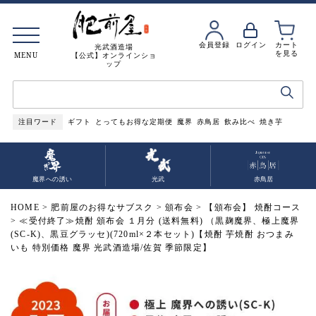
会員登録
ログイン
カート
光武酒造場
を見る
MENU
【公式】オンラインショ
ップ
注目ワード
ギフト
とってもお得な定期便
魔界
赤鳥居
飲み比べ
焼き芋
魔界への誘い
光武
赤鳥居
HOME
肥前屋のお得なサブスク
頒布会
【頒布会】 焼酎コース
≪受付終了≫焼酎 頒布会 １月分 (送料無料) （黒麹魔界、極上魔界
(SC-K)、黒豆グラッセ)(720ml×２本セット)【焼酎 芋焼酎 おつまみ
いも 特別価格 魔界 光武酒造場/佐賀 季節限定】