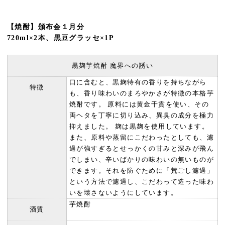
【焼酎】頒布会１月分
720ml×2本、黒豆グラッセ×1P
黒麹芋焼酎 魔界への誘い
口に含むと、黒麹特有の香りを持ちながら
特徴
も、香り味わいのまろやかさが特徴の本格芋
焼酎です。 原料には黄金千貫を使い、その
両ヘタを丁寧に切り込み、異臭の成分を極力
抑えました。 麹は黒麹を使用しています。
また、原料や蒸留にこだわったとしても、濾
過が強すぎるとせっかくの甘みと深みが飛ん
でしまい、辛いばかりの味わいの無いものが
できます。それを防ぐために「荒ごし濾過」
という方法で濾過し、こだわって造った味わ
いを壊さないようにしています。
芋焼酎
酒質