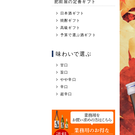
肥前屋の定番ギフト
日本酒ギフト
焼酎ギフト
高級ギフト
予算で選ぶ酒ギフト
味わいで選ぶ
甘口
旨口
やや辛口
辛口
超辛口