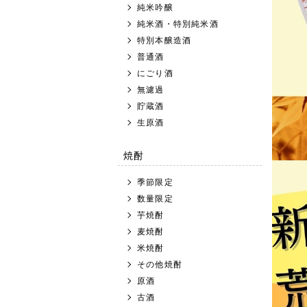
純米吟醸
純米酒・特別純米酒
特別本醸造酒
普通酒
にごり酒
無濾過
貯蔵酒
生原酒
焼酎
季節限定
数量限定
芋焼酎
麦焼酎
米焼酎
その他焼酎
原酒
古酒