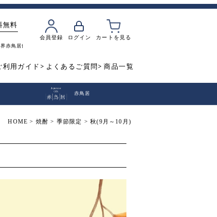
料無料
会員登録
ログイン
カートを見る
魔界
赤鳥居
飲み比べ
焼き芋
ご利用ガイド
よくあるご質問
商品一覧
赤鳥居
HOME
焼酎
季節限定
秋(9月～10月)