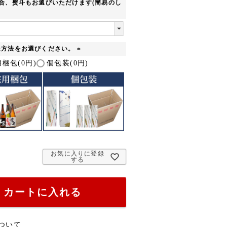
合、熨斗もお選びいただけます(簡易のし
送方法をお選びください。
(
梱包(0円)
個包装(0円)
必
須
)
お気に入りに登録
する
カートに入れる
ついて