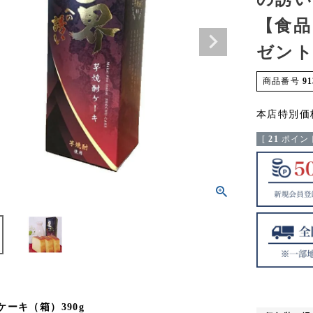
【食品
ゼント
商品番号
91
本店特別価
[
21
ポイント
ケーキ（箱）390g