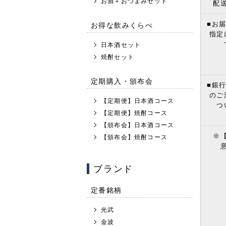
お酒＋おつまみセット
配
お得な飲みくらべ
■お
指定
日本酒セット
焼酎セット
定期購入・頒布会
■銀
のご
【定期便】日本酒コース
つ
【定期便】焼酎コース
【頒布会】日本酒コース
※
【頒布会】焼酎コース
ブランド
定番銘柄
光武
金波