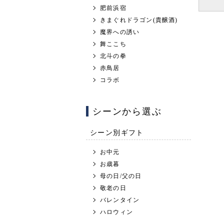
肥前浜宿
きまぐれドラゴン(貴醸酒)
魔界への誘い
舞ここち
北斗の拳
赤鳥居
コラボ
シーンから選ぶ
シーン別ギフト
お中元
お歳暮
母の日/父の日
敬老の日
バレンタイン
ハロウィン