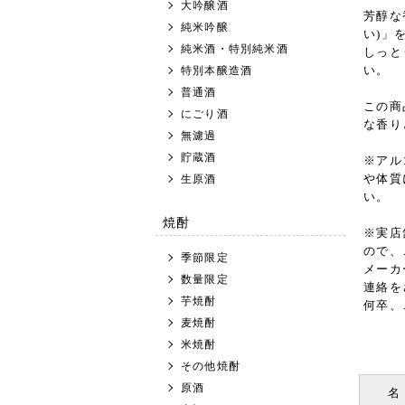
大吟醸酒
芳醇な
純米吟醸
い)」
純米酒・特別純米酒
しっと
い。
特別本醸造酒
普通酒
この商
にごり酒
な香り
無濾過
貯蔵酒
※アル
や体質
生原酒
い。
焼酎
※実店
ので、
季節限定
メーカ
数量限定
連絡を
芋焼酎
何卒、
麦焼酎
米焼酎
その他焼酎
原酒
名