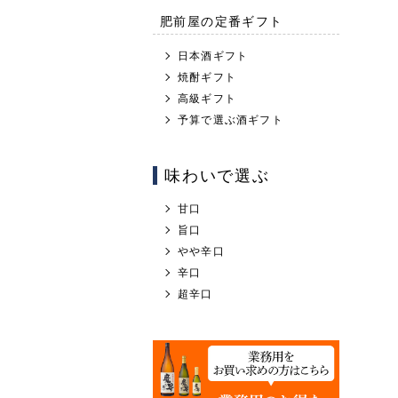
肥前屋の定番ギフト
日本酒ギフト
焼酎ギフト
高級ギフト
予算で選ぶ酒ギフト
味わいで選ぶ
甘口
旨口
やや辛口
辛口
超辛口