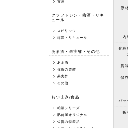
古酒
原
クラフトジン・梅酒・リキ
ュール
スピリッツ
内
梅酒・リキュール
化粧
あま酒・果実酢・その他
あま酒
賞
佐賀の赤酢
果実酢
保
その他
おつまみ/食品
パッ
粕漬シリーズ
販
肥前屋オリジナル
佐賀の特産品