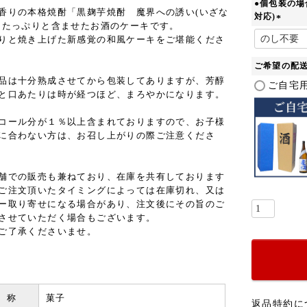
●個包装の場
香りの本格焼酎「黒麹芋焼酎 魔界への誘い(いざな
対応)
をたっぷりと含ませたお酒のケーキです。
(
りと焼き上げた新感覚の和風ケーキをご堪能くださ
必
須
ご希望の配
)
品は十分熟成させてから包装してありますが、芳醇
ご自宅用
と口あたりは時が経つほど、まろやかになります。
コール分が１％以上含まれておりますので、お子様
に合わない方は、お召し上がりの際ご注意くださ
舗での販売も兼ねており、在庫を共有しております
ご注文頂いたタイミングによっては在庫切れ、又は
ー取り寄せになる場合があり、注文後にその旨のご
させていただく場合もございます。
ご了承くださいませ。
 称
菓子
返品特約に