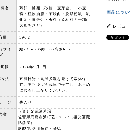
材料名
鶏卵・糖類（砂糖・麦芽糖）・小麦
商品につい
粉・植物油脂・芋焼酎・脱脂粉乳・乳
化剤・膨張剤・香料（原材料の一部に
大豆を含む）
レビュ
容量
390ｇ
箱サイ
縦22.5cm×横8cm×高さ6.5cm
ズ
味期限
2024年9月7日
存方法
直射日光・高温多湿を避けて常温保
存。開封後は冷蔵庫で保存し、お早め
にお召し上がりください。
ケージ
袋入り
（資）光武酒造場
売者
佐賀県鹿島市浜町乙2761-2（観光酒蔵
肥前屋）
宅配便(佐川急便：常温)