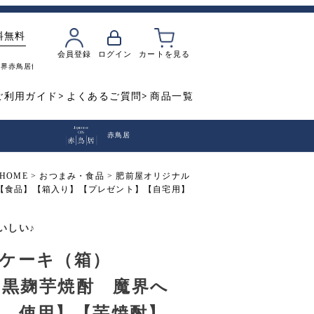
料無料
会員登録
ログイン
カートを見る
魔界
赤鳥居
飲み比べ
焼き芋
ご利用ガイド
よくあるご質問
商品一覧
赤鳥居
HOME
おつまみ・食品
肥前屋オリジナル
】【食品】【箱入り】【プレゼント】【自宅用】
いしい♪
ケーキ（箱）
g【黒麹芋焼酎 魔界へ
 使用】【芋焼酎】