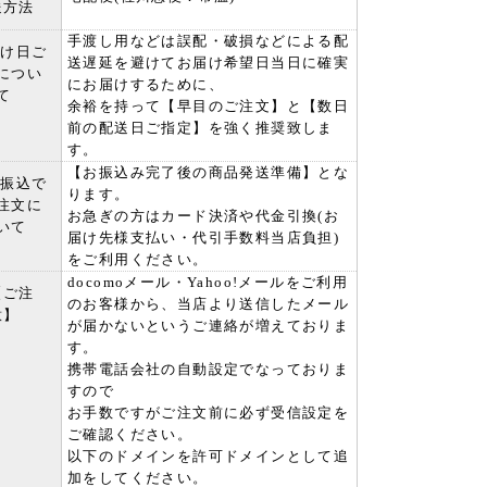
送方法
手渡し用などは誤配・破損などによる配
届け日ご
送遅延を避けてお届け希望日当日に確実
につい
にお届けするために、
て
余裕を持って【早目のご注文】と【数日
前の配送日ご指定】を強く推奨致しま
す。
【お振込み完了後の商品発送準備】とな
行振込で
ります。
注文に
お急ぎの方はカード決済や代金引換(お
いて
届け先様支払い・代引手数料当店負担)
をご利用ください。
docomoメール・Yahoo!メールをご利用
【ご注
のお客様から、当店より送信したメール
意】
が届かないというご連絡が増えておりま
す。
携帯電話会社の自動設定でなっておりま
すので
お手数ですがご注文前に必ず受信設定を
ご確認ください。
以下のドメインを許可ドメインとして追
加をしてください。