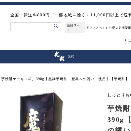
全国一律送料800円（一部地域を除く）11,000円以上で送
注目ワー
ギフト
とってもお得な定期便
ド
光武
芋焼酎ケーキ（箱）390g【黒麹芋焼酎 魔界への誘い 使用】【芋焼酎
しっとりお
芋焼酎
390
の誘い