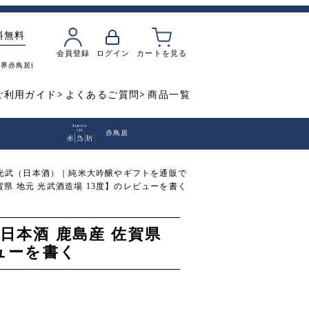
料無料
会員登録
ログイン
カートを見る
魔界
赤鳥居
飲み比べ
焼き芋
ご利用ガイド
よくあるご質問
商品一覧
赤鳥居
光武（日本酒）｜純米大吟醸やギフトを通販で
佐賀県 地元 光武酒造場 13度】のレビューを書く
 日本酒 鹿島産 佐賀県
ビューを書く