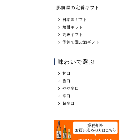
肥前屋の定番ギフト
日本酒ギフト
焼酎ギフト
高級ギフト
予算で選ぶ酒ギフト
味わいで選ぶ
甘口
旨口
やや辛口
辛口
超辛口