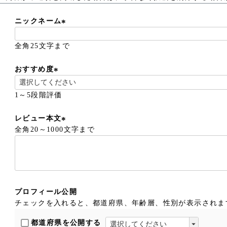
ニックネーム
(
全角25文字まで
必
須
)
おすすめ度
(
必
1～5段階評価
須
)
レビュー本文
全角20～1000文字まで
(
必
須
)
プロフィール公開
チェックを入れると、都道府県、年齢層、性別が表示されま
都道府県を公開する