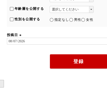
年齢層を公開する
性別を公開する
指定なし
男性
女性
投稿日
(
必
須
)
登録