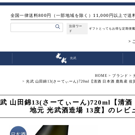
全国一律送料800円（一部地域を除く）11,000円以上で送
注目ワー
ギフト
とってもお得な定期便
ド
光武
HOME
ブランド
光武 山田錦13(さーてぃーん)720ml【清酒 日本酒 鹿島産 
武 山田錦13(さーてぃーん)720ml【清酒
地元 光武酒造場 13度】のレ