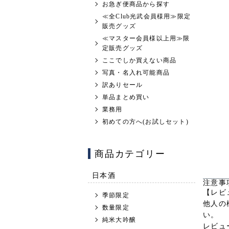
お急ぎ便商品から探す
≪全Club光武会員様用≫限定
販売グッズ
≪マスター会員様以上用≫限
定販売グッズ
ここでしか買えない商品
写真・名入れ可能商品
訳ありセール
単品まとめ買い
業務用
初めての方へ(お試しセット)
商品カテゴリー
日本酒
注意事
【レビ
季節限定
他人の
数量限定
い。
純米大吟醸
レビュ