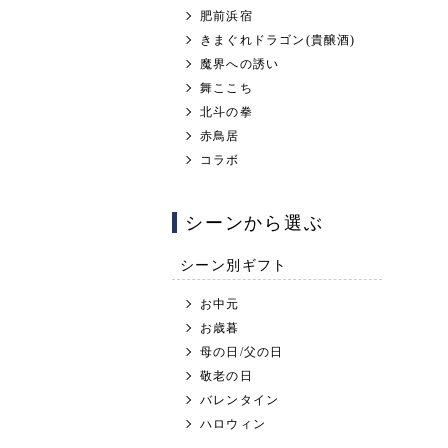
肥前浜宿
きまぐれドラゴン(貴醸酒)
魔界への誘い
舞ここち
北斗の拳
赤鳥居
コラボ
シーンから選ぶ
シーン別ギフト
お中元
お歳暮
母の日/父の日
敬老の日
バレンタイン
ハロウィン