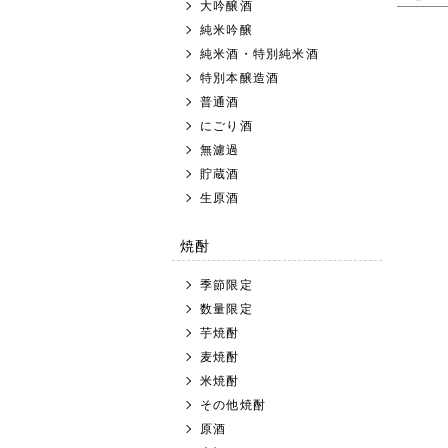
大吟醸酒
純米吟醸
純米酒・特別純米酒
特別本醸造酒
普通酒
にごり酒
無濾過
貯蔵酒
生原酒
焼酎
季節限定
数量限定
芋焼酎
麦焼酎
米焼酎
その他焼酎
原酒