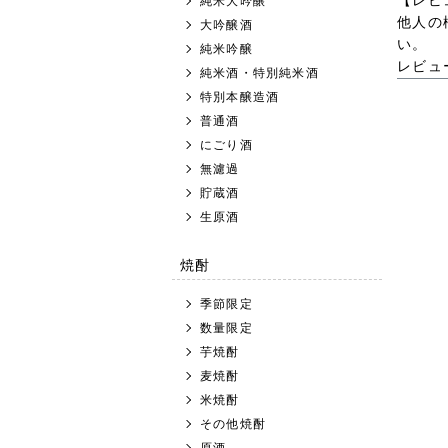
【レビ
純米大吟醸
他人の
大吟醸酒
い。
純米吟醸
レビュ
純米酒・特別純米酒
特別本醸造酒
普通酒
にごり酒
無濾過
貯蔵酒
生原酒
焼酎
季節限定
数量限定
芋焼酎
麦焼酎
米焼酎
その他焼酎
原酒