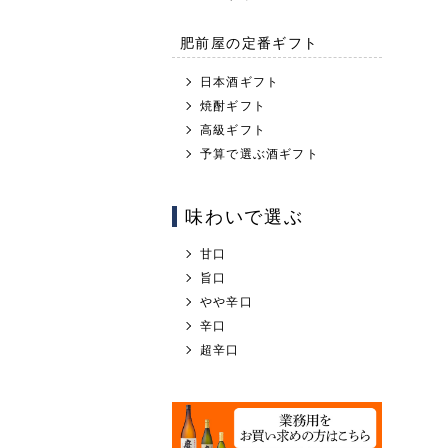
肥前屋の定番ギフト
日本酒ギフト
焼酎ギフト
高級ギフト
予算で選ぶ酒ギフト
味わいで選ぶ
甘口
旨口
やや辛口
辛口
超辛口