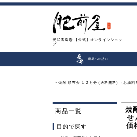
光武酒造場
【公式】オンラインショッ
プ
魔界への誘い
焼酎 頒布会 １２月分 (送料無料) （お湯割
焼
商品一覧
せ
価
目的で探す