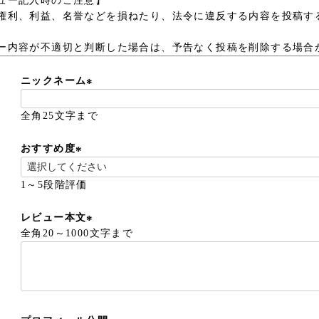
ュー記入時のご注意】
権利、利益、名誉などを損ねたり、法令に違反する内容を投稿す
ー内容が不適切と判断した場合は、予告なく投稿を削除する場合
ニックネーム
(
全角25文字まで
必
須
)
おすすめ度
(
必
1～5段階評価
須
)
レビュー本文
全角20～1000文字まで
(
必
須
)