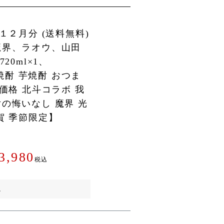
１２月分 (送料無料)
魔界、ラオウ、山田
20ml×1、
)【焼酎 芋焼酎 おつま
別価格 北斗コラボ 我
の悔いなし 魔界 光
賀 季節限定】
3,980
税込
。