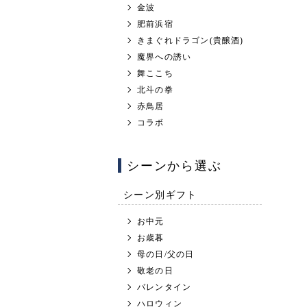
金波
肥前浜宿
きまぐれドラゴン(貴醸酒)
魔界への誘い
舞ここち
北斗の拳
赤鳥居
コラボ
シーンから選ぶ
シーン別ギフト
お中元
お歳暮
母の日/父の日
敬老の日
バレンタイン
ハロウィン