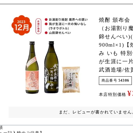
焼酎 頒布会 
（お湯割り
錦せんべい)(7
900ml×1
み いも 特
が生涯に一片
武酒造場/佐
商品番号
54306
¥
本店特別価格
まだ、レビューが書かれていません
項