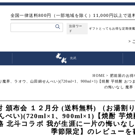
全国一律送料800円（一部地域を除く）11,000円以上で送
注目ワー
ギフト
とってもお得な定期便
ド
光武
HOME
肥前屋のお得
り魔界、ラオウ、山田錦せんべい)(720ml×1、900ml×1)【焼酎 芋焼酎 お
の悔いなし 魔界
酎 頒布会 １２月分 (送料無料) （お湯
んべい)(720ml×1、900ml×1)【焼酎 
格 北斗コラボ 我が生涯に一片の悔いなし
季節限定】のレビューを