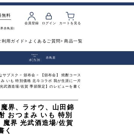
料無料
会員登録
ログイン
カートを見る
魔界
赤鳥居
飲み比べ
焼き芋
ご利用ガイド
よくあるご質問
商品一覧
赤鳥居
なサブスク
頒布会
【頒布会】 焼酎コース
つまみ いも 特別価格 北斗コラボ 我が生涯に一片
 光武酒造場/佐賀 季節限定】のレビューを書く
割り魔界、ラオウ、山田錦
芋焼酎 おつまみ いも 特別
 魔界 光武酒造場/佐賀
書く