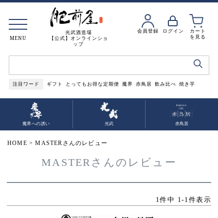
会員登録
ログイン
カート
光武酒造場
を見る
MENU
【公式】オンラインショ
ップ
注目ワード
ギフト
とってもお得な定期便
魔界
赤鳥居
飲み比べ
焼き芋
魔界への誘い
光武
赤鳥居
HOME
MASTERさんのレビュー
MASTERさんのレビュー
1
件中
1
-
1
件表示