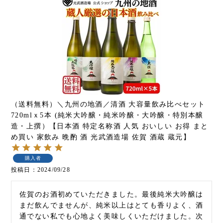
（送料無料）＼九州の地酒／清酒 大容量飲み比べセット
720mlｘ5本 (純米大吟醸・純米吟醸・大吟醸・特別本醸
造・上撰）【日本酒 特定名称酒 人気 おいしい お得 まと
め買い 家飲み 晩酌 酒 光武酒造場 佐賀 酒蔵 蔵元】
購入者
投稿日
2024/09/28
佐賀のお酒初めていただきました。最後純米大吟醸は
まだ飲んでませんが、純米以上はとても香りよく、酒
通でない私でも心地よく美味しくいただけました。次