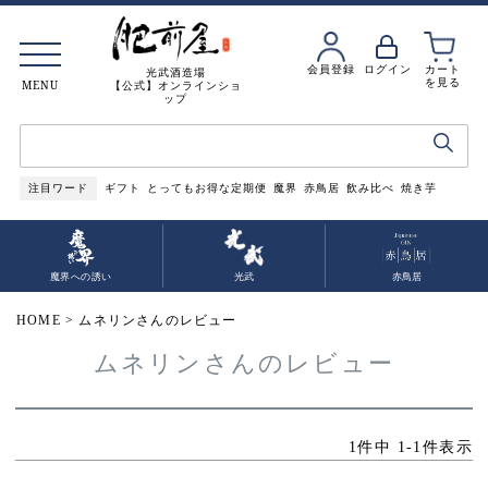
会員登録
ログイン
カート
光武酒造場
を見る
MENU
【公式】オンラインショ
ップ
注目ワード
ギフト
とってもお得な定期便
魔界
赤鳥居
飲み比べ
焼き芋
魔界への誘い
光武
赤鳥居
HOME
ムネリンさんのレビュー
ムネリンさんのレビュー
1
件中
1
-
1
件表示