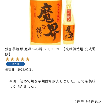
焼き芋焼酎 魔界への誘い 1,800ml 【光武酒造場 公式通
販】
購入者
投稿日
2023/07/21
今回、初めて焼き芋焼酎を購入しました。とても美味
しく頂きました。
1
件中
1
-
1
件表示