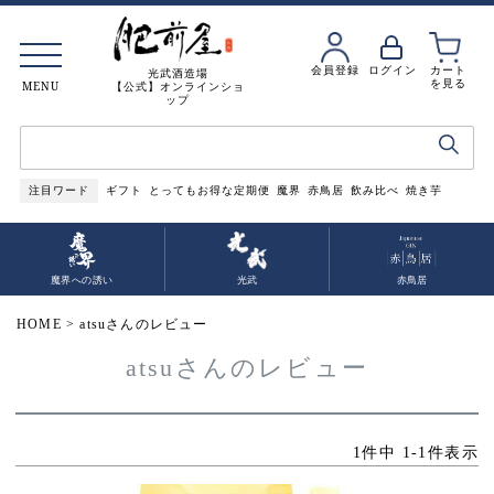
会員登録
ログイン
カート
光武酒造場
を見る
MENU
【公式】オンラインショ
ップ
注目ワード
ギフト
とってもお得な定期便
魔界
赤鳥居
飲み比べ
焼き芋
魔界への誘い
光武
赤鳥居
HOME
atsuさんのレビュー
atsuさんのレビュー
1
件中
1
-
1
件表示