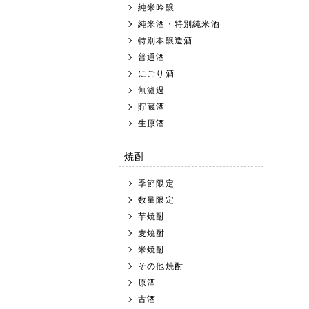
純米吟醸
純米酒・特別純米酒
特別本醸造酒
普通酒
にごり酒
無濾過
貯蔵酒
生原酒
焼酎
季節限定
数量限定
芋焼酎
麦焼酎
米焼酎
その他焼酎
原酒
古酒