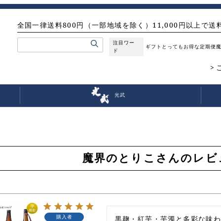
全国一律送料800円（一部地域を除く）11,000円以上で送
注目ワー
ギフト
とってもお得な定期便
ド
光武
魔界のとりこさんのレビ
購入者
黒麹・紅芋・芋濁と多彩な味