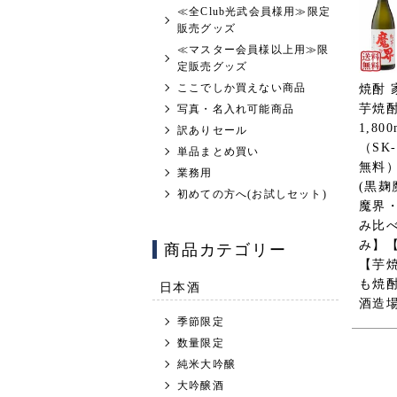
≪全Club光武会員様用≫限定
販売グッズ
≪マスター会員様以上用≫限
定販売グッズ
ここでしか買えない商品
焼酎 
芋焼
写真・名入れ可能商品
1,80
訳ありセール
（SK
単品まとめ買い
無料）
業務用
(黒麹
初めての方へ(お試しセット)
魔界・
み比
商品カテゴリー
み】
【芋
も焼
日本酒
酒造場
季節限定
数量限定
純米大吟醸
大吟醸酒