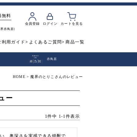
料無料
会員登録
ログイン
カートを見る
魔界
赤鳥居
飲み比べ
焼き芋
ご利用ガイド
よくあるご質問
商品一覧
赤鳥居
HOME
魔界のとりこさんのレビュー
ュー
1
件中
1
-
1
件表示
わい、奥深さを実感できる焼酎で