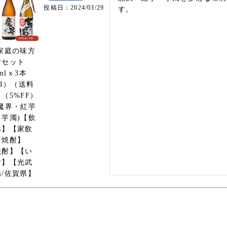
投稿日
2024/03/29
す。
家庭の味方
酎セット
0mlｘ3本
-I）（送料
（5%FF）
魔界・紅芋
芋濁)【飲
べ】【家飲
【焼酎】
焼酎】【い
酎】【光武
/佐賀県】